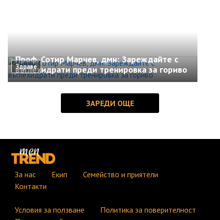
Проф. Сотир Марчев, дмн: Зареждайте с
Здраве
въглехидрати преди тренировка за гориво
За нас
Екип
Семейство и приятели
Контакти
Условия за ползване
Политика за поверителност