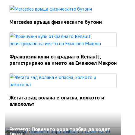
Mercedes връща физическите бутони
Французин купи откраднато Renault,
регистрирано на името на Еманюел Макрон
Жегата зад волана е опасна, колкото и
алкохолът
Експерт: Повечето хора трябва да ходят
Здраве