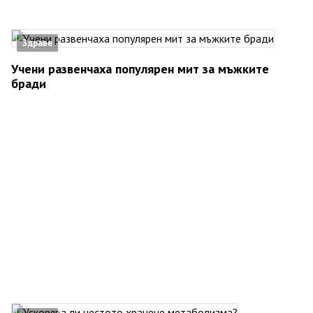
Здраве
Учени развенчаха популярен мит за мъжките
бради