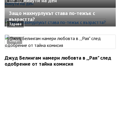
по 30 минути на ден
Защо махмурлукът става по-тежък с
възрастта?
Здраве
Спорт
Джуд Белингам намери любовта в ,,Рая" след
одобрение от тайна комисия