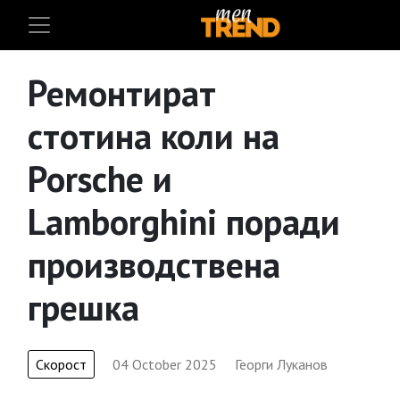
Ремонтират
стотина коли на
Porsche и
Lamborghini поради
производствена
грешка
Скорост
04 October 2025
Георги Луканов