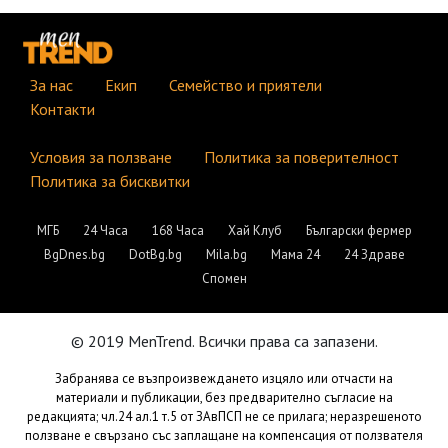
За нас
Екип
Семейство и приятели
Контакти
Условия за ползване
Политика за поверителност
Политика за бисквитки
МГБ
24 Часа
168 Часа
Хай Клуб
Български фермер
BgDnes.bg
DotBg.bg
Mila.bg
Мама 24
24 Здраве
Спомен
© 2019 MenTrend. Всички права са запазени.
Забранява се възпроизвеждането изцяло или отчасти на
материали и публикации, без предварително съгласие на
редакцията; чл.24 ал.1 т.5 от ЗАвПСП не се прилага; неразрешеното
ползване е свързано със заплащане на компенсация от ползвателя