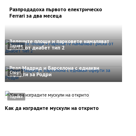
Разпродадоха първото електрическо
Ferrari за два месеца
Зелените площи и парковете намаляват
Здраве
риска от диабет тип 2
Реал Мадрид и Барселона с еднакви
Спорт
оферти за Родри
Здраве
Как да изградите мускули на открито