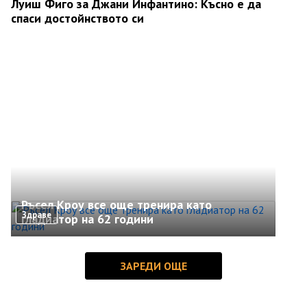
Луиш Фиго за Джани Инфантино: Късно е да
спаси достойнството си
Ръсел Кроу все още тренира като
Здраве
гладиатор на 62 години