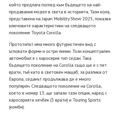
който предлага поглед към бъдещето на най-
продавания модел в света в историята. Тази кола,
представена на Japan Mobility Show 2025, показва
ключовите характеристики на следващото
поколение Toyota Corolla.
Прототипът има много футуристичен вид с
ъгловати форми и остри линии. Този концептуален
автомобил е с каросерия тип седан. Така
бъдещето поколение на Corolla също ще е с пет
врати, тъй като в световен мащаб, за разлика от
Европа, седанът продължава де е много
популярен. Следващото поколение на Corolla,
което е номер 13, ще запази тази опция, наред с
каросерията хечбек (5 врати) и Touring Sports
(комби).