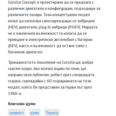
Corolla Concept е проектирана да се предлага с
различни двигатели и конфигурации, подходящи за
различните пазари. Този концептуален модел
може да използва самозареждащи се хибридни
(HEV) двигатели, plug-in хибриди (PHEV). Марката
не е изключила възможността колата да се
превърне в електрически автомобил с батерии
(BEV), както и възможност да остане само с
бензинов двигател.
Тринадесетото поколение на Corolla ще дойде
съвсем скоро. Ако всичко върви по план, ще
направи своя публичен дебют през следващата
година, съвпадайки с 60-годишнината на този
модел, който бе представен за първи път през
1966-а.
Ключови думи
скорост
коли
Toyota