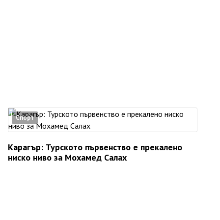
Спорт
Карагър: Турското първенство е прекалено
ниско ниво за Мохамед Салах