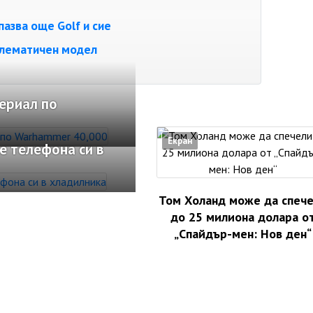
азва още Golf и сие
лематичен модел
ериал по
Екран
е телефона си в
Том Холанд може да спеч
до 25 милиона долара о
„Спайдър-мен: Нов ден“