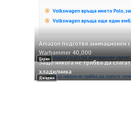
Volkswagen връща името Polo, зап
Volkswagen връща още един емб
Amazon подготвя анимационен с
Warhammer 40,000
Екран
Защо никога не трябва да слагат
хладилника
Джаджи