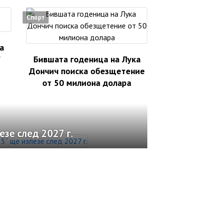
Спорт
а
"
Бившата годеница на Лука
Дончич поиска обезщетение
от 50 милиона долара
зе след 2027 г.