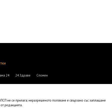
итки
ама 24
24 Здраве
Спомен
АвПСП не се прилага; неразрешеното ползване е свързано със заплащане
 от редакцията.