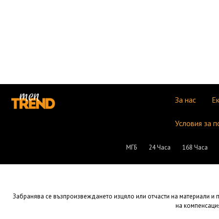
За нас
Е
Условия за п
МГБ
24 Часа
168 Часа
Забранява се възпроизвеждането изцяло или отчасти на материали и пу
на компенсация