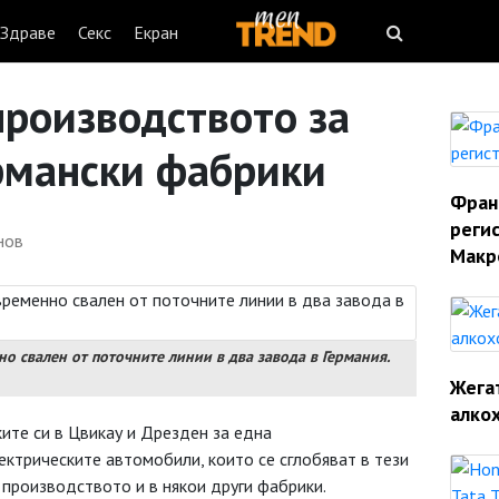
Здраве
Секс
Екран
производството за
рмански фабрики
Фран
реги
нов
Макр
о свален от поточните линии в два завода в Германия.
Жегат
алко
ите си в Цвикау и Дрезден за една
ектрическите автомобили, които се сглобяват в тези
 производството и в някои други фабрики.