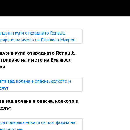
цузин купи откраднато Renault,
стрирано на името на Еманюел
он
а зад волана е опасна, колкото и
холът