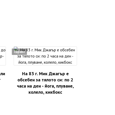
Здраве
ели
На 83 г. Мик Джагър е
т
обсебен за тялото си: по 2
часа на ден - йога, плуване,
колело, кикбокс