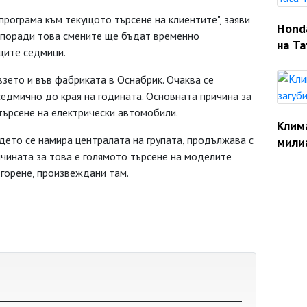
рограма към текущото търсене на клиентите", заяви
Hond
е поради това смените ще бъдат временно
на Ta
щите седмици.
зето и във фабриката в Оснабрик. Очаква се
едмично до края на годината. Основната причина за
търсене на електрически автомобили.
Клим
ъдето се намира централата на групата, продължава с
мили
ичината за това е голямото търсене на моделите
о горене, произвеждани там.