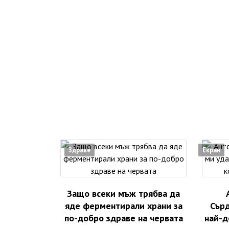
Здраве
Екран
Защо всеки мъж трябва да
яде ферментирали храни за
Сър
по-добро здраве на червата
най-д