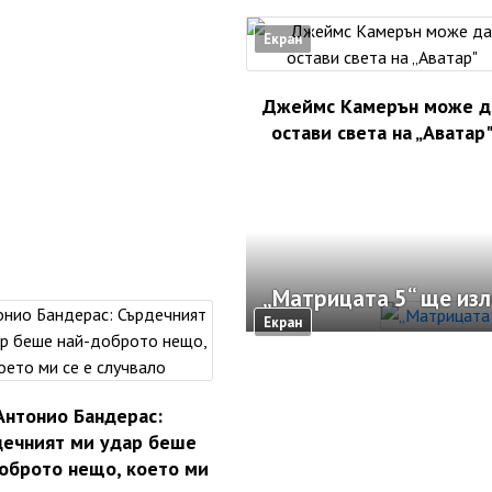
Екран
Джеймс Камерън може д
остави света на „Аватар
„Матрицата 5“ ще изле
Екран
Антонио Бандерас:
дечният ми удар беше
оброто нещо, което ми