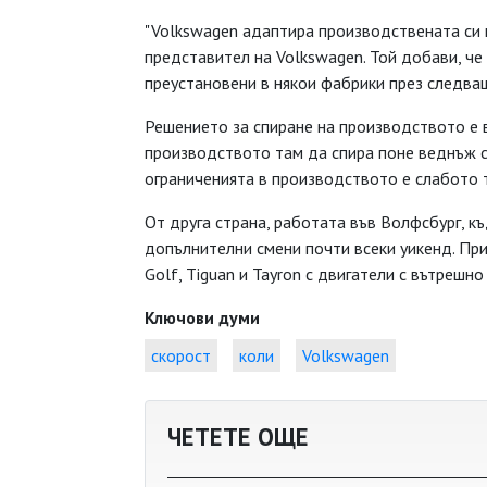
"Volkswagen адаптира производствената си п
представител на Volkswagen. Той добави, ч
преустановени в някои фабрики през следва
Решението за спиране на производството е в
производството там да спира поне веднъж с
ограниченията в производството е слабото 
От друга страна, работата във Волфсбург, к
допълнителни смени почти всеки уикенд. Пр
Golf, Tiguan и Tayron с двигатели с вътрешн
Ключови думи
скорост
коли
Volkswagen
ЧЕТЕТЕ ОЩЕ