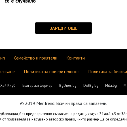
се е случвало
кип
Семейство и приятели
Контакти
олзване
Политика за поверителност
Политика за бискв
Хай Клуб
Български фермер
BgDnes.bg
DotBg.bg
Mila.bg
М
© 2019 MenTrend. Всички права са запазени.
бликации, без предварително съгласие на редакцията; чл.24 ал.1 т.5 от З
 от ползвателя за нарушено авторско право, чийто размер ще се определи