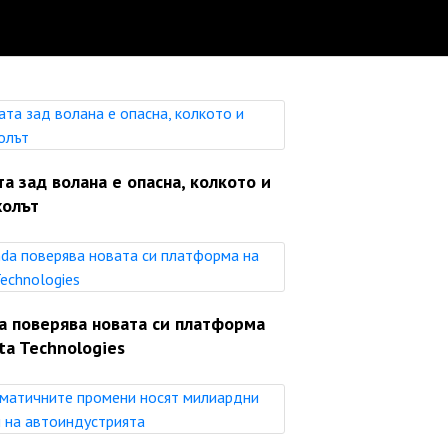
а зад волана е опасна, колкото и
холът
a поверява новата си платформа
ta Technologies