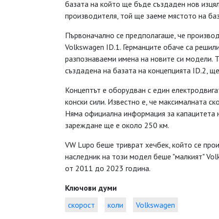
базата на който ще бъде създаден нов изцял
производителя, той ще заеме мястото на ба
Първоначално се предполагаше, че произво
Volkswagen ID.1. Германците обаче са решил
разпознаваеми имена на новите си модели. Т
създадена на базата на концепцията ID.2, ще
Концептът е оборудван с един електродвига
конски сили. Известно е, че максималната ск
Няма официална информация за капацитета на
зареждане ще е около 250 км.
VW Lupo беше триврат хечбек, който се пр
наследник на този модел беше "малкият" Vol
от 2011 до 2023 година.
Ключови думи
скорост
коли
Volkswagen