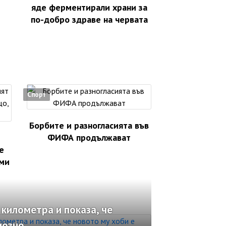
яде ферментирали храни за
по-добро здраве на червата
Спорт
Борбите и разногласията във
ФИФА продължават
е
 ми
 километра и показа, че
иозно