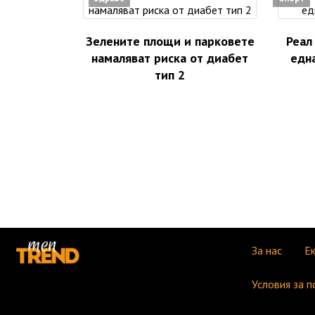
Зелените площи и парковете
Реал
намаляват риска от диабет
едн
тип 2
За нас
Е
Условия за п