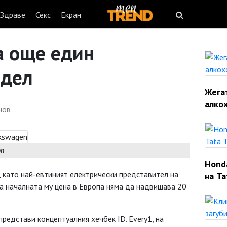
Здраве
Секс
Екран
а още един
одел
Жегат
алко
нов
en
Hond
 като най-евтиният електрически представител на
на Ta
, а началната му цена в Европа няма да надвишава 20
редстави концептуалния хечбек ID. Every1, на