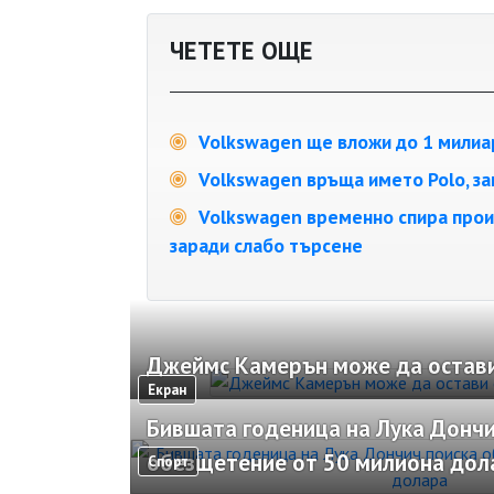
ЧЕТЕТЕ ОЩЕ
Volkswagen ще вложи до 1 милиар
Volkswagen връща името Polo, зап
Volkswagen временно спира произ
заради слабо търсене
Джеймс Камерън може да остави
Екран
Бившата годеница на Лука Дончи
обезщетение от 50 милиона дол
Спорт