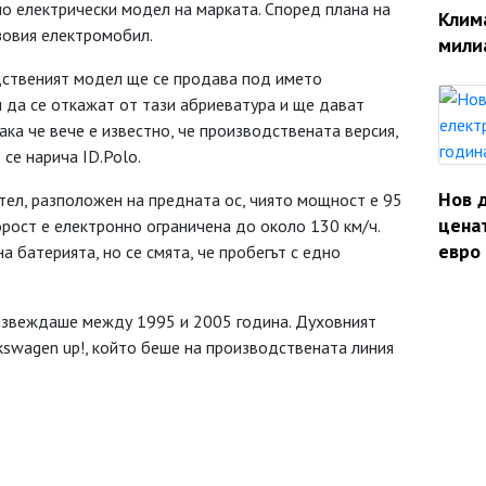
о електрически модел на марката. Според плана на
Клим
зовия електромобил.
мили
дственият модел ще се продава под името
и да се откажат от тази абриеватура и ще дават
ака че вече е известно, че производствената версия,
 се нарича ID.Polo.
Нов 
тел, разположен на предната ос, чиято мощност е 95
ценат
орост е електронно ограничена до около 130 км/ч.
евро 
 батерията, но се смята, че пробегът с едно
оизвеждаше между 1995 и 2005 година. Духовният
kswagen up!, който беше на производствената линия