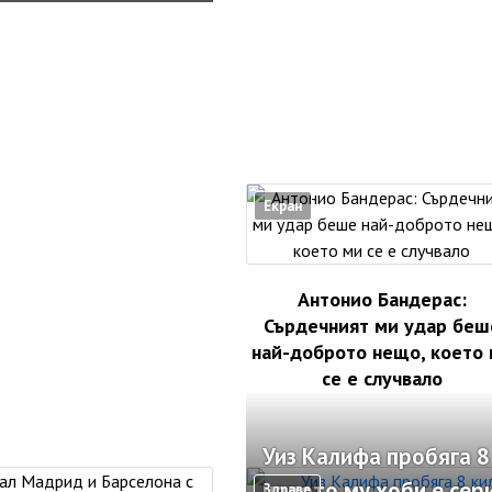
Екран
Антонио Бандерас:
Сърдечният ми удар беш
най-доброто нещо, което
се е случвало
Уиз Калифа пробяга 8
новото му хоби е сер
Здраве