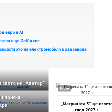
д евро в AI
азва още Golf и сие
водството на електромобили в два завода
 света на „Аватар"
Екран
ч поиска
„Матрицата 5“ ще излез
ара
след 2027 г.