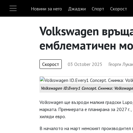
Новини за него
Джаджи
Спорт
Скорост
Volkswagen връщ
емблематичен м
Скорост
03 October 2025
Георги Лука
Volkswagen ID.Every1 Concept. Снимка: Volkswag
Volkswagen ще възроди малкия градски Lupo,
марката. Премиерата е планирана за 2027 г.
хиляди евро.
В началото на март немският производител п