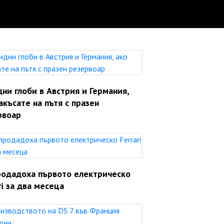
ни глоби в Австрия и Германия,
акъсате на пътя с празен
рвоар
родадоха първото електрическо
ri за два месеца