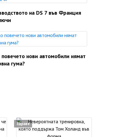
зводството на DS 7 във Франция
лючи
 повечето нови автомобили нямат
рвна гума?
Здраве