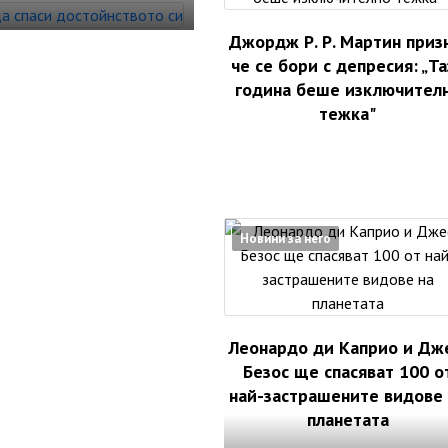
Джордж Р. Р. Мартин приз
че се бори с депресия: „Та
година беше изключител
тежка"
Новини за него
Леонардо ди Каприо и Дж
Безос ще спасяват 100 о
най-застрашените видове 
планетата