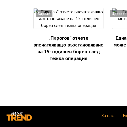
Здраве
Здраве
„Пирогов“ отчете
Една
впечатляващо възстановяване
може 
на 15-годишен борец след
тежка операция
За нас
Е