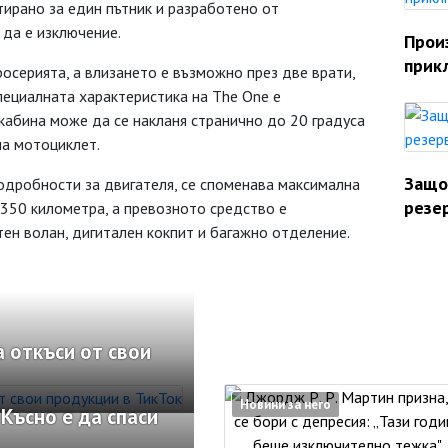
тирано за един пътник и разработено от
да е изключение.
Прои
прик
росерията, а влизането е възможно през две врати,
пециалната характеристика на The One е
 кабина може да се накланя странично до 20 градуса
на мотоциклет.
Защо
одробности за двигателя, се споменава максимална
резе
 350 километра, а превозното средство е
ен волан, дигитален кокпит и багажно отделение.
 откъси от свои
Новини за него
Късно е да спаси