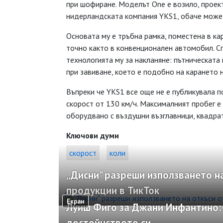
при шофиране. Моделът One е возило, проек
нидерландската компания YKS1, обаче може 
Основата му е тръбна рамка, поместена в ка
точно както в конвенционален автомобил. С
технологията му за накланяне: пътническата
при завиване, което е подобно на карането 
Въпреки че YKS1 все още не е публикувала п
скорост от 130 км/ч. Максималният пробег е
оборудвано с въздушни възглавници, квадрат
Ключови думи
скорост
коли
„Дисни" разреши използването на
продукции в ТикТок
Екран
Луиш Фиго за Джани Инфантино: 
достойнството си