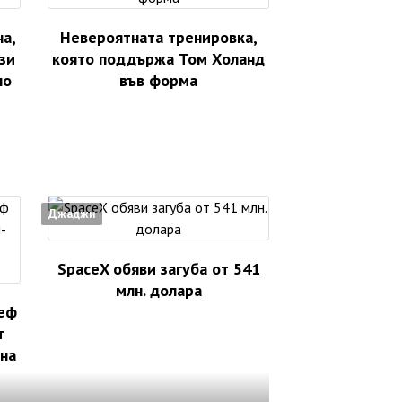
на,
Невероятната тренировка,
зи
която поддържа Том Холанд
но
във форма
Джаджи
SpaceX обяви загуба от 541
млн. долара
еф
т
на