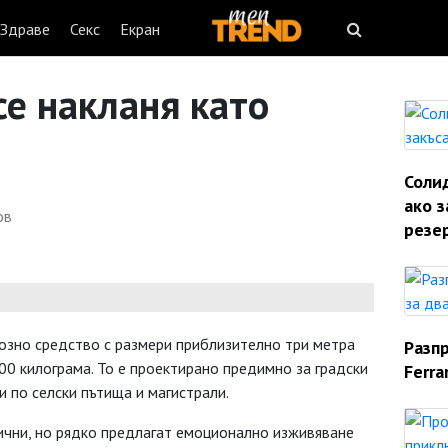
Здраве
Секс
Екран
се накланя като
Солид
ако з
ов
резе
озно средство с размери приблизително три метра
Разп
00 килограма. То е проектирано предимно за градски
Ferra
и по селски пътища и магистрали.
ични, но рядко предлагат емоционално изживяване