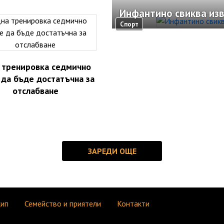
Инфантино свиква из
Спорт
 тренировка седмично
да бъде достатъчна за
отслабване
кип
Семейство и приятели
Контакти