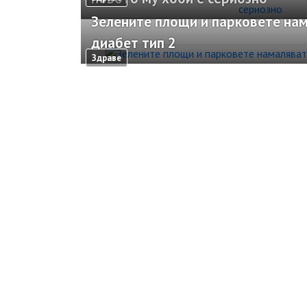
Зелените площи и парковете нам
диабет тип 2
Здраве