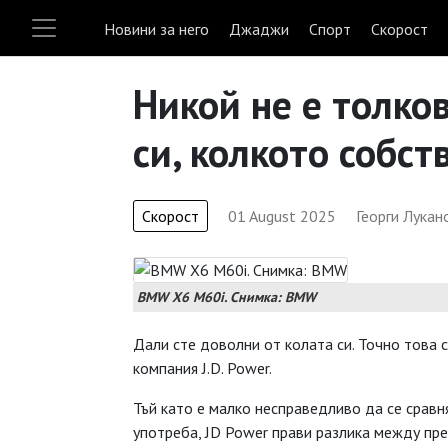
Новини за него
Джаджи
Спорт
Скорост
Никой не е толко
си, колкото собс
Скорост
01 August 2025
Георги Лукан
BMW X6 M60i. Снимка: BMW
Дали сте доволни от колата си. Точно това 
компания J.D. Power.
Тъй като е малко несправедливо да се сравн
употреба, JD Power прави разлика между пр