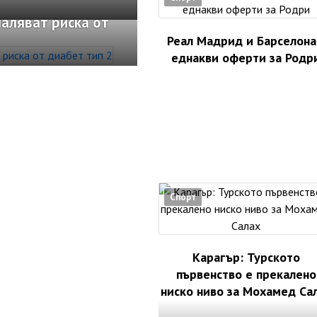
аляват риска от
Реал Мадрид и Барселона
еднакви оферти за Родр
Спорт
Карагър: Турското
първенство е прекалено
ниско ниво за Мохамед Са