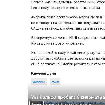
Porsche има най-доволни собственици. Второ
Lexus получава сравнително ниски оценки.
Американските електрически марки Rivian и 
не отговарят на критериите, но получават ре
САЩ на тези модели очевидно са във възторг
В непремиум сегмента, MINI се представя на
Kia също имат доволни клиенти.
Моделът, който получи най-висок резултат к
добрият автомобил в света, ако съдим по уд
също постигат най-добри резултати в своите
Ключови думи
скорост
коли
Уиз Калифа пробяга 8 километра 
новото му хоби е сериозно
Здраве