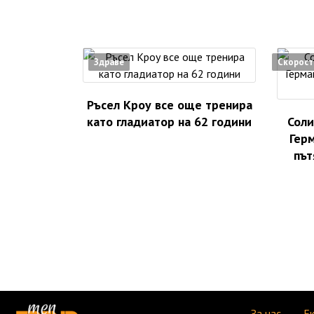
Здраве
Скорост
Ръсел Кроу все още тренира
като гладиатор на 62 години
Соли
Герм
път
За нас
Е