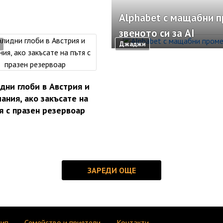
Alphabet с мащабни 
звеното си за AI
Джаджи
дни глоби в Австрия и
ания, ако закъсате на
я с празен резервоар
кип
Семейство и приятели
Контакти