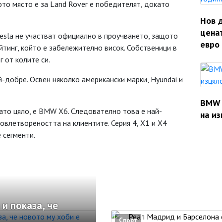
то място е за Land Rover е победителят, докато
Нов 
ценат
Tesla не участват официално в проучването, защото
евро 
йтинг, който е забележително висок. Собственици в
 от колите си.
й-добре. Освен няколко американски марки, Hyundai и
BMW 
ато цяло, е BMW X6. Следователно това е най-
на из
овлетвореността на клиентите. Серия 4, X1 и X4
 сегменти.
и показа, че
Спорт