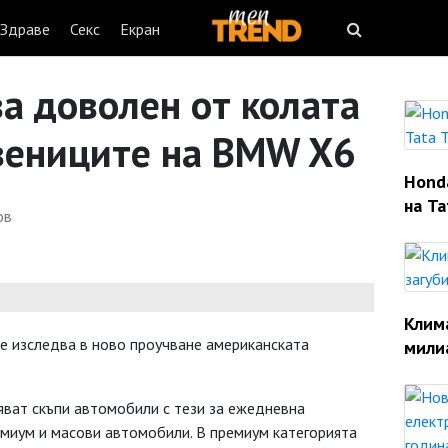
Здраве
Секс
Екран
ва доволен от колата
твениците на BMW X6
Hond
на Ta
ов
Клим
се изследва в ново проучване американската
мили
яват скъпи автомобили с тези за ежедневна
емиум и масови автомобили. В премиум категорията