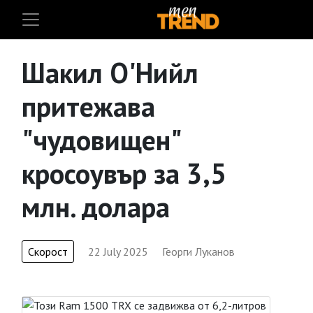
Шакил О'Нийл
притежава
"чудовищен"
кросоувър за 3,5
млн. долара
Скорост
22 July 2025
Георги Луканов