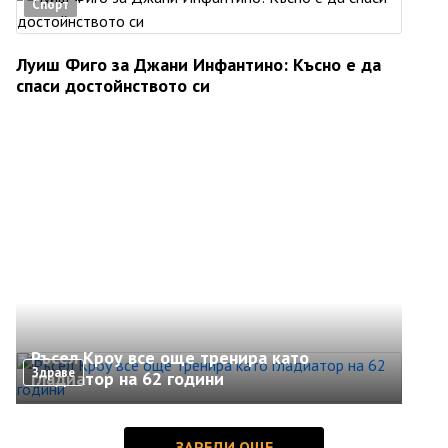
Спорт
Луиш Фиго за Джани Инфантино: Късно е да
спаси достойнството си
Ръсел Кроу все още тренира като
Здраве
гладиатор на 62 години