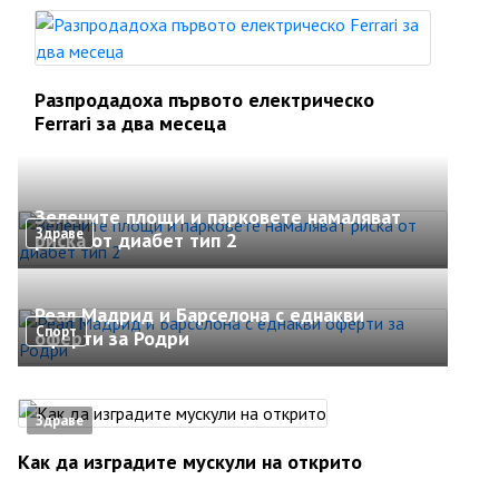
Разпродадоха първото електрическо
Ferrari за два месеца
Зелените площи и парковете намаляват
Здраве
риска от диабет тип 2
Реал Мадрид и Барселона с еднакви
Спорт
оферти за Родри
Здраве
Как да изградите мускули на открито