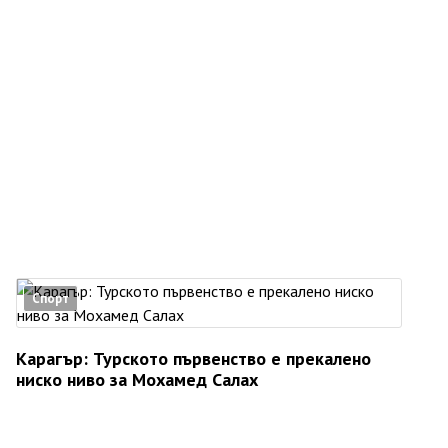
Спорт
Карагър: Турското първенство е прекалено
ниско ниво за Мохамед Салах