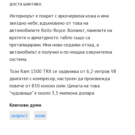
доста шантаво.
Интериорът е покрит с яркочервена кожа и има
звездно небе, вдъхновено от това на
автомобилите Rolls-Royce. Воланът, панелите на
вратите и арматурното табло също са
претапицирани. Има нови седалки отзад, а
автомобилът е получил и по-мощна озвучителна
система.
Този Ram 1500 TRX се задвижва от 6,2-литров V8
двигател с компресор, настроен да произвежда
повече от 850 конски сили. Цената на това
"чудовище" е около 3,5 милиона долара.
Ключови думи
скорост
коли