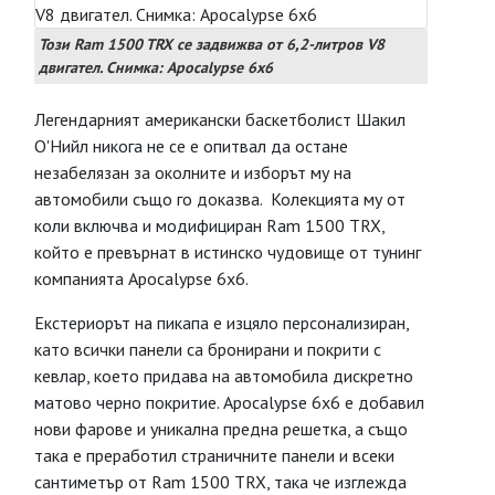
Този Ram 1500 TRX се задвижва от 6,2-литров V8
двигател. Снимка: Apocalypse 6x6
Легендарният американски баскетболист Шакил
О'Нийл никога не се е опитвал да остане
незабелязан за околните и изборът му на
автомобили също го доказва. Колекцията му от
коли включва и модифициран Ram 1500 TRX,
който е превърнат в истинско чудовище от тунинг
компанията Apocalypse 6x6.
Екстериорът на пикапа е изцяло персонализиран,
като всички панели са бронирани и покрити с
кевлар, което придава на автомобила дискретно
матово черно покритие. Apocalypse 6x6 е добавил
нови фарове и уникална предна решетка, а също
така е преработил страничните панели и всеки
сантиметър от Ram 1500 TRX, така че изглежда