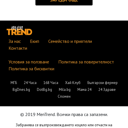
За нас
Екип
Семейство и приятели
Контакти
Условия за ползване
Политика за поверителност
Политика за бисквитки
МГБ
24 Часа
168 Часа
Хай Клуб
Български фермер
BgDnes.bg
DotBg.bg
Mila.bg
Мама 24
24 Здраве
Спомен
© 2019 MenTrend. Всички права са запазени.
Забранява се възпроизвеждането изцяло или отчасти на