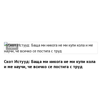
Екран
Скот Истууд: Баща ми никога не ми купи кола
и ме научи, че всичко се постига с труд