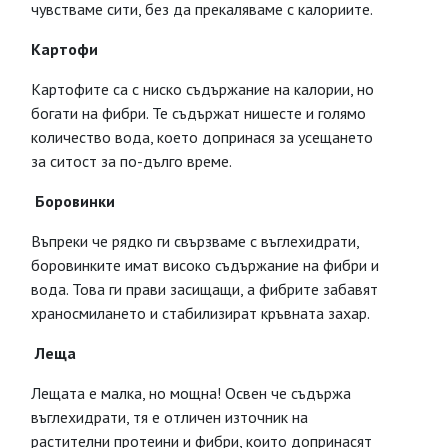
чувстваме сити, без да прекаляваме с калориите.
Картофи
Картофите са с ниско съдържание на калории, но
богати на фибри. Те съдържат нишесте и голямо
количество вода, което допринася за усещането
за ситост за по-дълго време.
Боровинки
Въпреки че рядко ги свързваме с въглехидрати,
боровинките имат високо съдържание на фибри и
вода. Това ги прави засищащи, а фибрите забавят
храносмилането и стабилизират кръвната захар.
Леща
Лещата е малка, но мощна! Освен че съдържа
въглехидрати, тя е отличен източник на
растителни протеини и фибри, които допринасят