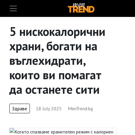
5 нискокалорични
храни, богати на
въглехидрати,
които ви помагат
да останете сити
Здраве
18 July 2025
MenTrend.bg