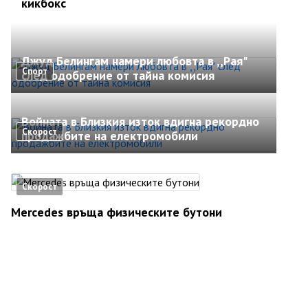
кикбокс
Джуд Белингам намери любовта в ,,Рая"
Спорт
след одобрение от тайна комисия
Войната в Близкия изток вдигна рекордно
Скорост
продажбите на електромобили
Скорост
Mercedes връща физическите бутони