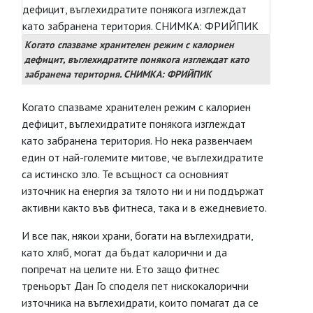
Когато спазваме хранителен режим с калориен
дефицит, въглехидратите понякога изглеждат като
забранена територия. СНИМКА: ФРИЙПИК
Когато спазваме хранителен режим с калориен
дефицит, въглехидратите понякога изглеждат
като забранена територия. Но нека развенчаем
един от най-големите митове, че въглехидратите
са истинско зло. Те всъщност са основният
източник на енергия за тялото ни и ни поддържат
активни както във фитнеса, така и в ежедневието.
И все пак, някои храни, богати на въглехидрати,
като хляб, могат да бъдат калорични и да
попречат на целите ни. Ето защо фитнес
треньорът Дан Го споделя пет нискокалорични
източника на въглехидрати, които помагат да се