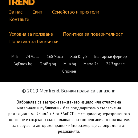
За нас
Екип
Семейство и приятели
Контакти
Условия за ползване
Политика за поверителност
Политика за бисквитки
МГБ
24 Часа
168 Часа
Хай Клуб
Български фермер
BgDnes.bg
DotBg.bg
Mila.bg
Мама 24
24 Здраве
Спомен
© 2019 MenTrend. Всички права са запазени.
Забранява се възпроизвеждането изцяло или отчасти на
материали и публикации, без предварително съгласие на
редакцията; чл.24 ал.1 т.5 от ЗАвПСП не се прилага; неразрешеното
ползване е свързано със заплащане на компенсация от ползвателя
за нарушено авторско право, чийто размер ще се определи от
редакцията.