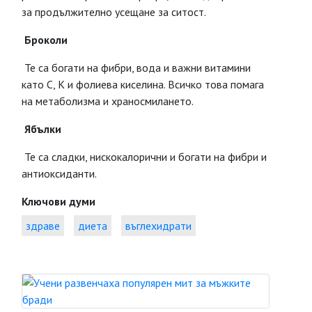
за продължително усещане за ситост.
Броколи
Те са богати на фибри, вода и важни витамини
като C, K и фолиева киселина. Всичко това помага
на метаболизма и храносмилането.
Ябълки
Те са сладки, нискокалорични и богати на фибри и
антиоксиданти.
Ключови думи
здраве
диета
въглехидрати