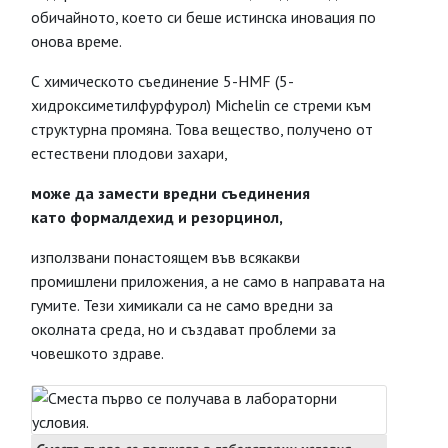
обичайното, което си беше истинска иновация по
онова време.
С химическото съединение 5-HMF (5-
хидроксиметилфурфурол) Michelin се стреми към
структурна промяна. Това вещество, получено от
естествени плодови захари,
може да замести вредни съединения
като формалдехид и резорцинол,
използвани понастоящем във всякакви
промишлени приложения, а не само в направата на
гумите. Тези химикали са не само вредни за
околната среда, но и създават проблеми за
човешкото здраве.