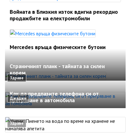
Войната в Близкия изток вдигна рекордно
продажбите на електромобили
Mercedes връща физическите бутони
Страничният планк - тайната за силен
корем
Здраве
Как да предпазите телефона си от
Джаджи
прегряване в автомобила
Здраве