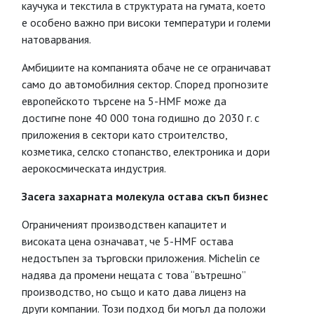
каучука и текстила в структурата на гумата, което
е особено важно при високи температури и големи
натоварвания.
Амбициите на компанията обаче не се ограничават
само до автомобилния сектор. Според прогнозите
европейското търсене на 5-HMF може да
достигне поне 40 000 тона годишно до 2030 г. с
приложения в сектори като строителство,
козметика, селско стопанство, електроника и дори
аерокосмическата индустрия.
Засега захарната молекула остава скъп бизнес
Ограниченият производствен капацитет и
високата цена означават, че 5-HMF остава
недостъпен за търговски приложения. Michelin се
надява да промени нещата с това “вътрешно”
производство, но също и като дава лиценз на
други компании. Този подход би могъл да положи