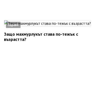
Здраве
Защо махмурлукът става по-тежък с
възрастта?