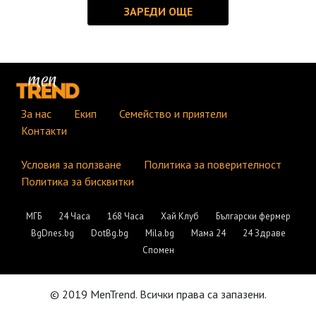
За нас
Екип
Семейство и приятели
Контакти
Условия за ползване
Политика за поверителност
Политика за бисквитки
МГБ
24 Часа
168 Часа
Хай Клуб
Български фермер
BgDnes.bg
DotBg.bg
Mila.bg
Мама 24
24 Здраве
Спомен
© 2019 MenTrend. Всички права са запазени.