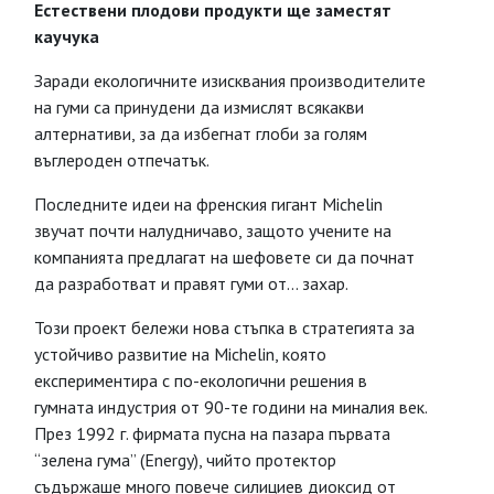
Естествени плодови продукти ще заместят
каучука
Заради екологичните изисквания производителите
на гуми са принудени да измислят всякакви
алтернативи, за да избегнат глоби за голям
въглероден отпечатък.
Последните идеи на френския гигант Michelin
звучат почти налудничаво, защото учените на
компанията предлагат на шефовете си да почнат
да разработват и правят гуми от... захар.
Този проект бележи нова стъпка в стратегията за
устойчиво развитие на Michelin, която
експериментира с по-екологични решения в
гумната индустрия от 90-те години на миналия век.
През 1992 г. фирмата пусна на пазара първата
“зелена гума” (Energy), чийто протектор
съдържаше много повече силициев диоксид от