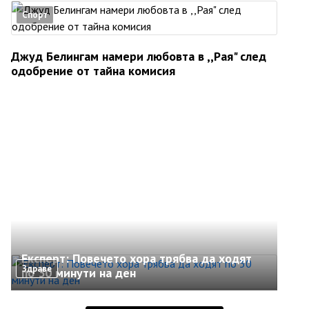
Спорт
Джуд Белингам намери любовта в ,,Рая" след
одобрение от тайна комисия
Експерт: Повечето хора трябва да ходят
Здраве
по 30 минути на ден