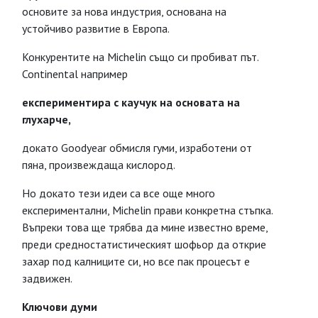
основите за нова индустрия, основана на
устойчиво развитие в Европа.
Конкурентите на Michelin също си пробиват път.
Continental например
експериментира с каучук на основата на
глухарче,
докато Goodyear обмисля гуми, изработени от
пяна, произвеждаща кислород.
Но докато тези идеи са все още много
експериментални, Michelin прави конкретна стъпка.
Въпреки това ще трябва да мине известно време,
преди средностатистическият шофьор да открие
захар под калниците си, но все пак процесът е
задвижен.
Ключови думи