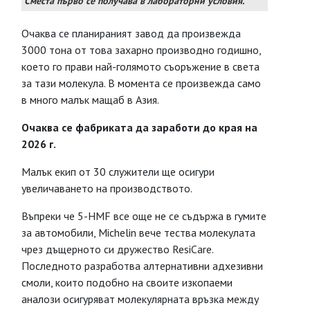
Сместа първо се получава в лабораторни условия.
Очаква се планираният завод да произвежда
3000 тона от това захарно производно годишно,
което го прави най-голямото съоръжение в света
за тази молекула. В момента се произвежда само
в много малък мащаб в Азия.
Очаква се фабриката да заработи до края на
2026 г.
Малък екип от 30 служители ще осигури
увеличаването на производството.
Въпреки че 5-HMF все още не се съдържа в гумите
за автомобили, Michelin вече тества молекулата
чрез дъщерното си дружество ResiCare.
Последното разработва алтернативни адхезивни
смоли, които подобно на своите изкопаеми
аналози осигуряват молекулярната връзка между