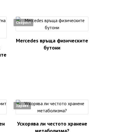
Скорост
Mercedes връща физическите
к
бутони
ите
Здраве
ен
Ускорява ли честото хранене
метаболизма?