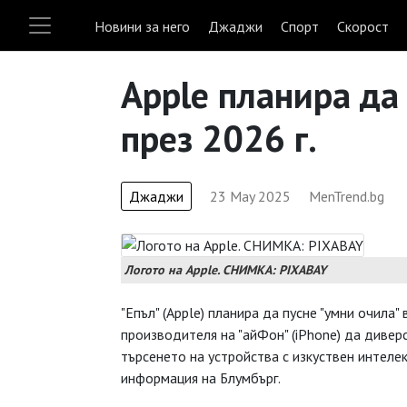
Новини за него
Джаджи
Спорт
Скорост
Apple планира да
през 2026 г.
Джаджи
23 May 2025
MenTrend.bg
Логото на Apple. СНИМКА: PIXABAY
"Епъл" (Apple) планира да пусне "умни очила"
производителя на "айФон" (iPhone) да дивер
търсенето на устройства с изкуствен интелек
информация на Блумбърг.