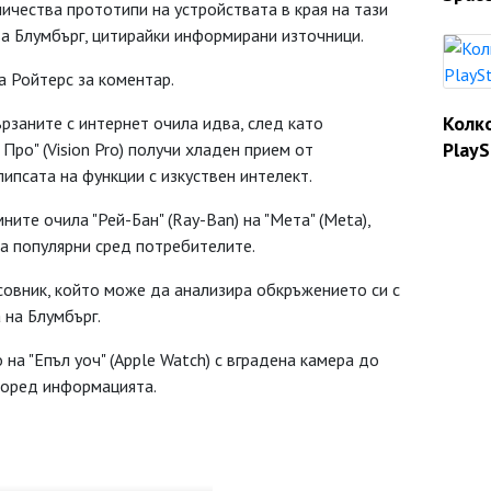
ичества прототипи на устройствата в края на тази
а Блумбърг, цитирайки информирани източници.
а Ройтерс за коментар.
Колк
рзаните с интернет очила идва, след като
PlayS
Про" (Vision Pro) получи хладен прием от
ипсата на функции с изкуствен интелект.
ните очила "Рей-Бан" (Ray-Ban) на "Мета" (Meta),
ха популярни сред потребителите.
асовник, който може да анализира обкръжението си с
 на Блумбърг.
на "Епъл уоч" (Apple Watch) с вградена камера до
според информацията.