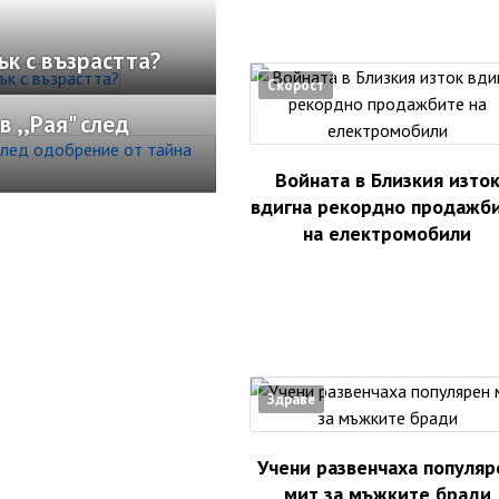
к с възрастта?
Скорост
 ,,Рая" след
Войната в Близкия изто
вдигна рекордно продажб
на електромобили
Здраве
Учени развенчаха популяр
мит за мъжките бради