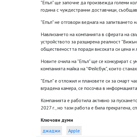
"Епъл" ще започне да произвежда големи кол
година с чуждестранни доставчици, съобщав
"Епъл" не отговори веднага на запитването н
Навлизането на компанията в сферата на свъ
устройството за разширена реалност "Вижън 
обществеността поради високата си цена и л
Новите очила на "Епъл" ще се конкурират с ум
компанията майка на "Фейсбук", които стана
"Епъл" е отложил и плановете си за смарт ч
вградена камера, се посочва в информацията
Компанията е работила активно за пускането 
2027 г., но тази работа е била прекратена, 
Ключови думи
джаджи
Apple