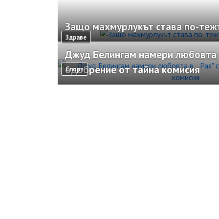
Защо махмурлукът става по-тежъ
Здраве
Джуд Белингам намери любовта в
одобрение от тайна комисия
Спорт