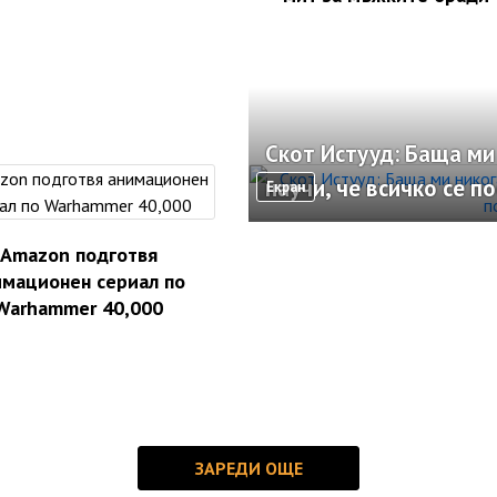
Скот Истууд: Баща ми 
научи, че всичко се по
Екран
Amazon подготвя
имационен сериал по
Warhammer 40,000