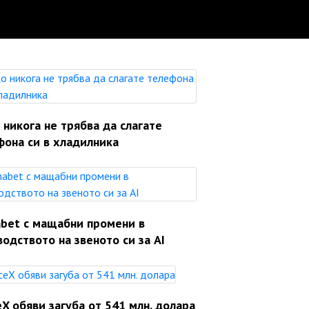
никога не трябва да слагате
фона си в хладилника
abet с мащабни промени в
одството на звеното си за AI
X обяви загуба от 541 млн. долара