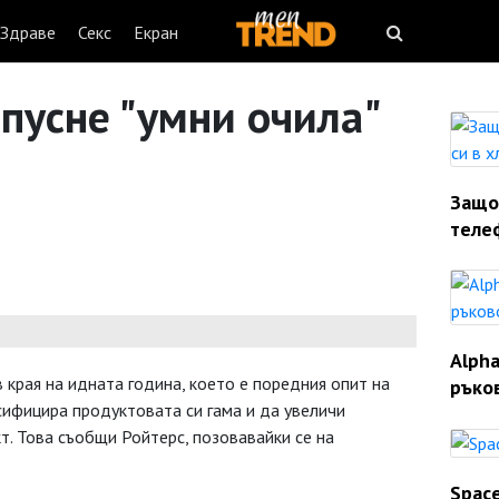
Здраве
Секс
Екран
 пусне "умни очила"
Защо 
теле
Alph
 в края на идната година, което е поредния опит на
ръков
сифицира продуктовата си гама и да увеличи
т. Това съобщи Ройтерс, позовавайки се на
Space