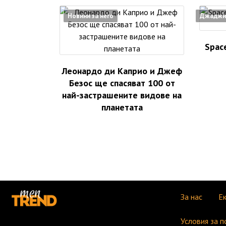
Новини за него
Джаджи
Spac
Леонардо ди Каприо и Джеф
Безос ще спасяват 100 от
най-застрашените видове на
планетата
За нас
Е
Условия за п