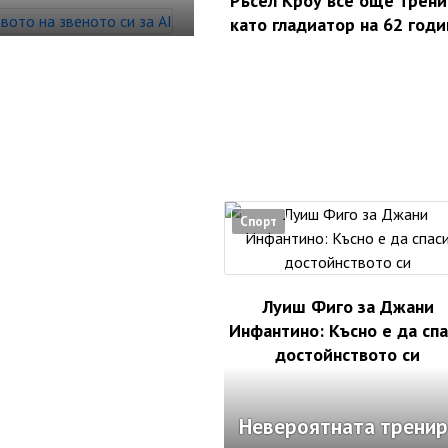
Ръсел Кроу все още трени
като гладиатор на 62 годи
Спорт
Луиш Фиго за Джани
Инфантино: Късно е да сп
достойнството си
Невероятната тренир