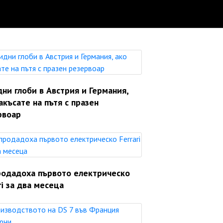
ни глоби в Австрия и Германия,
акъсате на пътя с празен
рвоар
родадоха първото електрическо
ri за два месеца