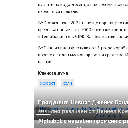
пуснати на вода досега, а най-големият авт
първото си плаване.
BYD обяви през 2022 г., че ще поръча флоти
превозват повече от 7000 превозни средства
International и 6 в CIMC Raffles, всички зад
BYD ще изгради флотилия от 8 ро-ро кораба 
повече от един милион превозни средства. И
пазари.
Ключови думи
скорост
коли
Продуцент: Новият Джеймс Бонд
напълно различен от Даниел Кре
Екран
Alphabet с мащабни промени в 