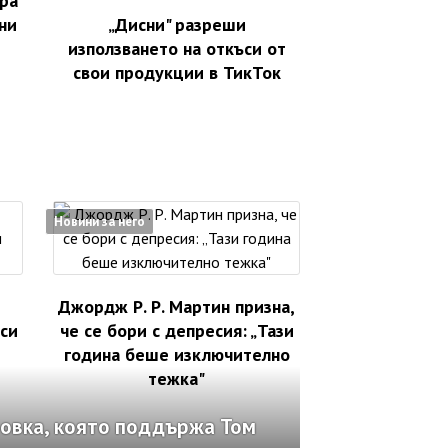
ра
ни
„Дисни" разреши
използването на откъси от
свои продукции в ТикТок
Новини за него
Джордж Р. Р. Мартин призна,
аси
че се бори с депресия: „Тази
година беше изключително
тежка"
овка, която поддържа Том