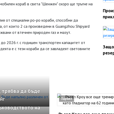
омобилен кораб в света "Шенжен" скоро ще тръгне на
Прои
прик
лия от специални ро-ро кораби, способни да
, от които 2 са произведени в Guangzhou Shipyard
вижвани от втечнен природен газ и мазут.
до 2026 г. с годишен транспортен капацитет от
Защо
деята е с тези кораби да се завладеят световните
резе
 трябва да бъде
йг
Здраве
ръководството на