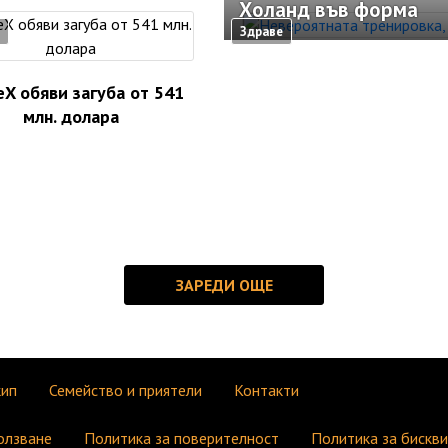
Холанд във форма
Здраве
eX обяви загуба от 541
млн. долара
кип
Семейство и приятели
Контакти
олзване
Политика за поверителност
Политика за бискв