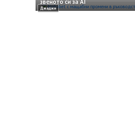
звеното си за AI
Джаджи