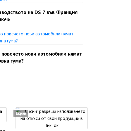
зводството на DS 7 във Франция
лючи
 повечето нови автомобили нямат
рвна гума?
Екран