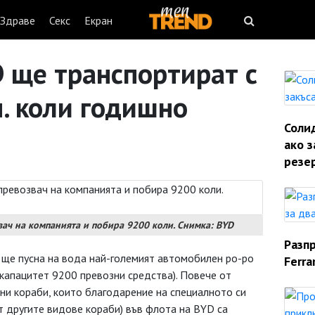
Здраве
Секс
Екран
 ще транспортират с
н. коли годишно
Солид
ако з
резе
вач на компанията и побира 9200 коли. Снимка: BYD
Разп
ще пусна на вода най-големият автомобилен ро-ро
Ferra
с капацитет 9200 превозни средства). Повече от
ни кораби, които благодарение на специалното си
т другите видове кораби) във флота на BYD са