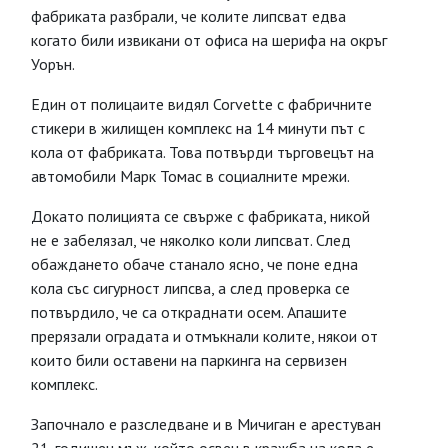
фабриката разбрали, че колите липсват едва
когато били извикани от офиса на шерифа на окръг
Уорън.
Един от полицаите видял Corvette с фабричните
стикери в жилищен комплекс на 14 минути път с
кола от фабриката. Това потвърди търговецът на
автомобили Марк Томас в социалните мрежи.
Докато полицията се свърже с фабриката, никой
не е забелязал, че няколко коли липсват. След
обаждането обаче станало ясно, че поне една
кола със сигурност липсва, а след проверка се
потвърдило, че са откраднати осем. Апашите
прерязали оградата и отмъкнали колите, някои от
които били оставени на паркинга на сервизен
комплекс.
Започнало е разследване и в Мичиган е арестуван