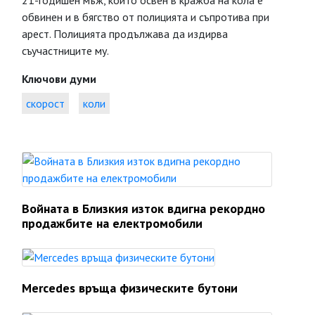
21-годишен мъж, който освен в кражба на кола е
обвинен и в бягство от полицията и съпротива при
арест. Полицията продължава да издирва
съучастниците му.
Ключови думи
скорост
коли
Войната в Близкия изток вдигна рекордно
продажбите на електромобили
Mercedes връща физическите бутони