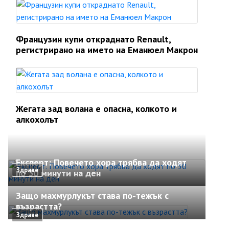
Французин купи откраднато Renault,
регистрирано на името на Еманюел Макрон
Жегата зад волана е опасна, колкото и
алкохолът
Експерт: Повечето хора трябва да ходят
Здраве
по 30 минути на ден
Защо махмурлукът става по-тежък с
възрастта?
Здраве