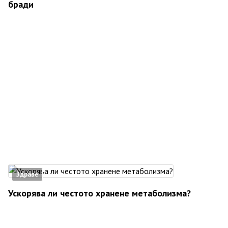
бради
Здраве
Ускорява ли честото хранене метаболизма?