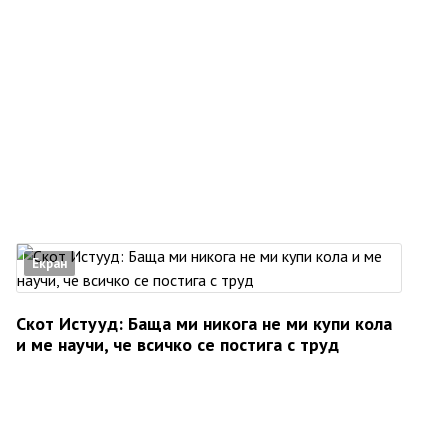
Екран
Скот Истууд: Баща ми никога не ми купи кола
и ме научи, че всичко се постига с труд