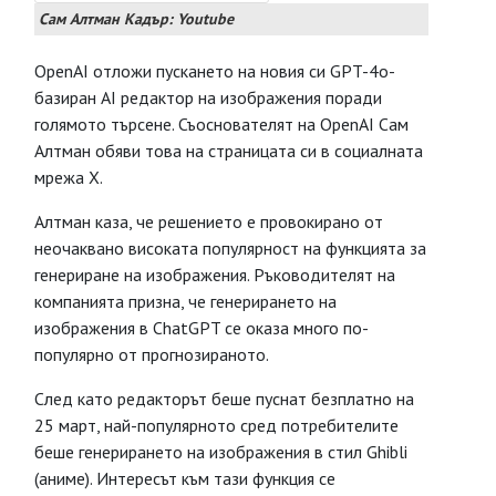
Сам Алтман Кадър: Youtube
OpenAI отложи пускането на новия си GPT-4o-
базиран AI редактор на изображения поради
голямото търсене. Съоснователят на OpenAI Сам
Алтман обяви това на страницата си в социалната
мрежа X.
Алтман каза, че решението е провокирано от
неочаквано високата популярност на функцията за
генериране на изображения. Ръководителят на
компанията призна, че генерирането на
изображения в ChatGPT се оказа много по-
популярно от прогнозираното.
След като редакторът беше пуснат безплатно на
25 март, най-популярното сред потребителите
беше генерирането на изображения в стил Ghibli
(аниме). Интересът към тази функция се