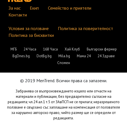
За нас
Екип
Семейство и приятели
Контакти
Условия за ползване
Политика за поверителност
Политика за бисквитки
МГБ
24 Часа
168 Часа
Хай Клуб
Български фермер
BgDnes.bg
DotBg.bg
Mila.bg
Мама 24
24 Здраве
Спомен
© 2019 MenTrend. Всички права са запазени.
Забранява се възпроизвеждането изцяло или отчасти на
материали и публикации, без предварително съгласие на
редакцията; чл.24 ал.1 т.5 от ЗАвПСП не се прилага; неразрешеното
ползване е свързано със заплащане на компенсация от ползвателя
за нарушено авторско право, чийто размер ще се определи от
редакцията.