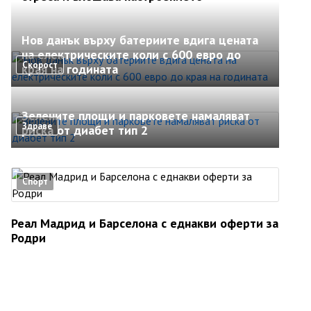
Нов данък върху батериите вдига цената
на електрическите коли с 600 евро до
Скорост
края на годината
Зелените площи и парковете намаляват
Здраве
риска от диабет тип 2
Спорт
Реал Мадрид и Барселона с еднакви оферти за
Родри