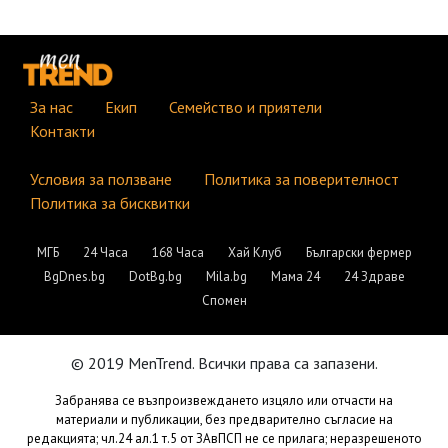
За нас
Екип
Семейство и приятели
Контакти
Условия за ползване
Политика за поверителност
Политика за бисквитки
МГБ
24 Часа
168 Часа
Хай Клуб
Български фермер
BgDnes.bg
DotBg.bg
Mila.bg
Мама 24
24 Здраве
Спомен
© 2019 MenTrend. Всички права са запазени.
Забранява се възпроизвеждането изцяло или отчасти на
материали и публикации, без предварително съгласие на
редакцията; чл.24 ал.1 т.5 от ЗАвПСП не се прилага; неразрешеното