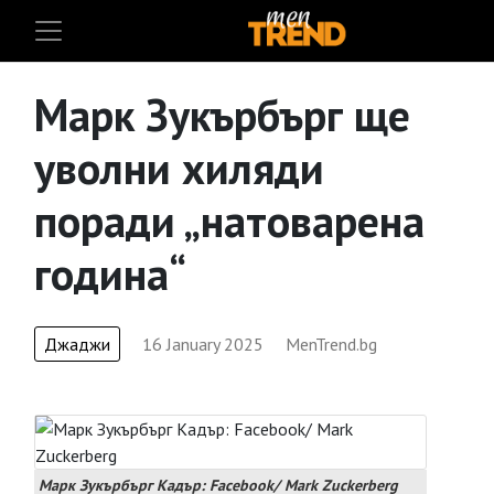
Марк Зукърбърг ще
уволни хиляди
поради „натоварена
година“
Джаджи
16 January 2025
MenTrend.bg
Марк Зукърбърг Кадър: Facebook/ Mark Zuckerberg