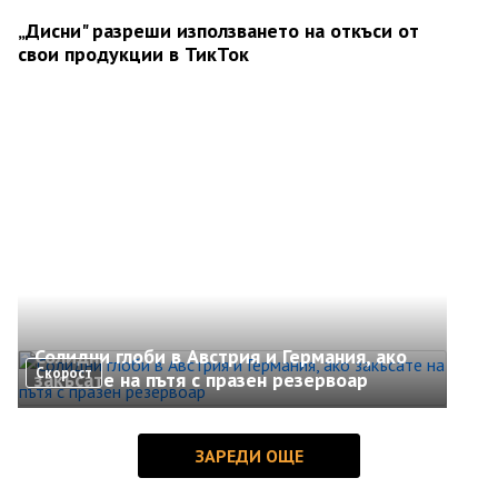
„Дисни" разреши използването на откъси от
свои продукции в ТикТок
Солидни глоби в Австрия и Германия, ако
Скорост
закъсате на пътя с празен резервоар