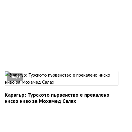
Спорт
Карагър: Турското първенство е прекалено
ниско ниво за Мохамед Салах