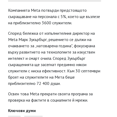
Компанията Meta потвърди предстоящото
съкращаване на персонала с 5%, което ще възлезе
на приблизително 3600 служители.
Според бележка от изпълнителния директор на
Meta Марк Зукърбърг, решението се дължи на
очакването за „натоварена година", фокусирана
върху развитието на технологиите за изкуствен
интелект и смарт очила. Според Зукърбърг
съкращенията ще засегнат предимно някои
служители с ниска ефективност. Към 30 септември
броят на служителите на Мета беше
приблизително 72 400 души.
Освен това Meta прекрати своята програма за
проверка на фактите в социалните й мрежи.
Ключови думи