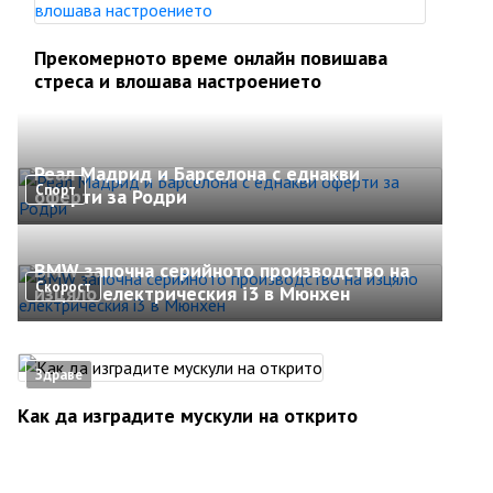
Прекомерното време онлайн повишава
стреса и влошава настроението
Реал Мадрид и Барселона с еднакви
Спорт
оферти за Родри
BMW започна серийното производство на
Скорост
изцяло електрическия i3 в Мюнхен
Здраве
Как да изградите мускули на открито