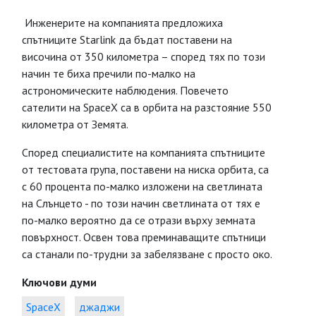
Инженерите на компанията предложиха
спътниците Starlink да бъдат поставени на
височина от 350 километра – според тях по този
начин те биха пречили по-малко на
астрономическите наблюдения. Повечето
сателити на SpaceX са в орбита на разстояние 550
километра от Земята.
Според специалистите на компанията спътниците
от тестовата група, поставени на ниска орбита, са
с 60 процента по-малко изложени на светлината
на Слънцето - по този начин светлината от тях е
по-малко вероятно да се отрази върху земната
повърхност. Освен това преминаващите спътници
са станали по-трудни за забелязване с просто око.
Ключови думи
SpaceX
джаджи