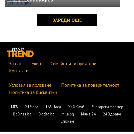
За нас
Екип
Семейство и приятели
Контакти
Условия за ползване
Политика за поверителност
Политика за бисквитки
МГБ
24 Часа
168 Часа
Хай Клуб
Български фермер
BgDnes.bg
DotBg.bg
Mila.bg
Мама 24
24 Здраве
Спомен