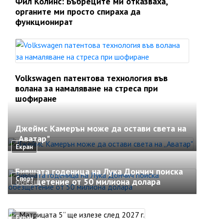
Фил Колинс: Бъбреците ми отказваха,
органите ми просто спираха да
функционират
Volkswagen патентова технология във
волана за намаляване на стреса при
шофиране
Джеймс Камерън може да остави света на
„Аватар"
Екран
Бившата годеница на Лука Дончич поиска
Спорт
обезщетение от 50 милиона долара
Екран