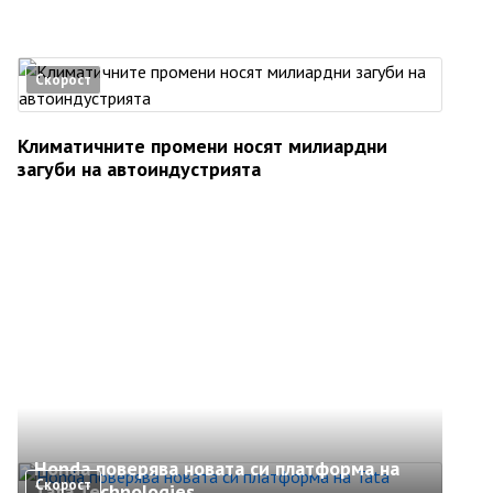
Скорост
Климатичните промени носят милиардни
загуби на автоиндустрията
Honda поверява новата си платформа на
Скорост
Tata Technologies