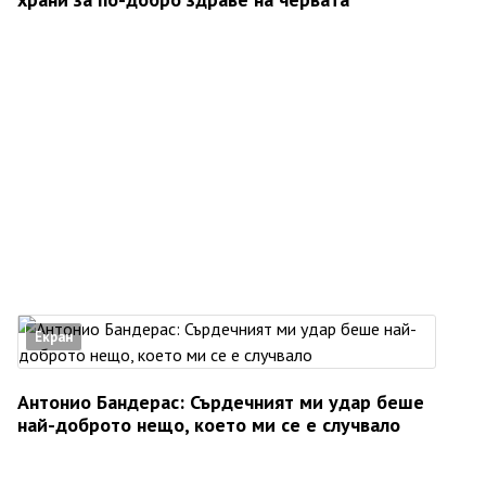
Екран
Антонио Бандерас: Сърдечният ми удар беше
най-доброто нещо, което ми се е случвало