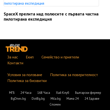
SpaceX прелита над полюсите с първата частна
пилотирана експедиция
За нас
Екип
Семейство и приятели
Контакти
Условия за ползване
Политика за поверителност
Политика за бисквитки
МГБ
24 Часа
168 Часа
Хай Клуб
Български фермер
BgDnes.bg
DotBg.bg
Mila.bg
Мама 24
24 Здраве
Спомен