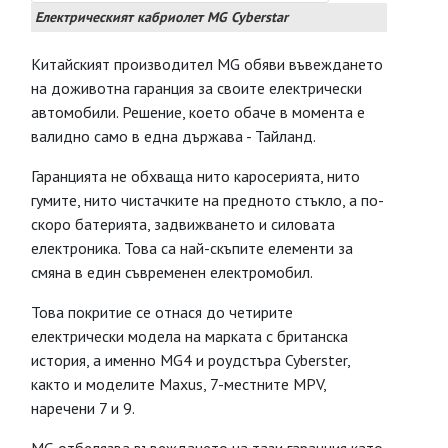
Електрическият кабриолет MG Cyberstar
Китайският производител MG обяви въвеждането
на доживотна гаранция за своите електрически
автомобили. Решение, което обаче в момента е
валидно само в една държава - Тайланд.
Гаранцията не обхваща нито каросерията, нито
гумите, нито чистачките на предното стъкло, а по-
скоро батерията, задвижването и силовата
електроника. Това са най-скъпите елементи за
смяна в един съвременен електромобил.
Това покритие се отнася до четирите
електрически модела на марката с британска
история, а именно MG4 и роудстъра Cyberster,
както и моделите Maxus, 7-местните MPV,
наречени 7 и 9.