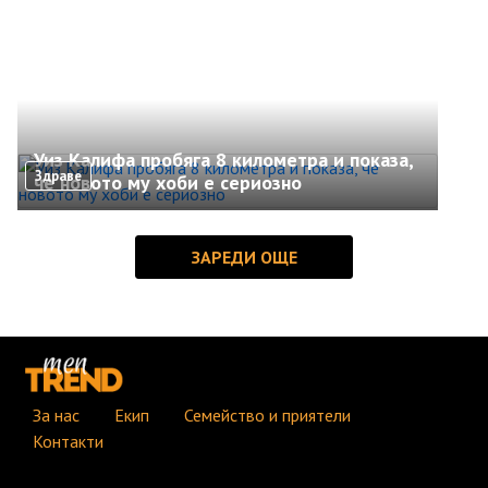
Уиз Калифа пробяга 8 километра и показа,
Здраве
че новото му хоби е сериозно
За нас
Екип
Семейство и приятели
Контакти