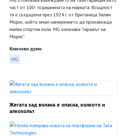
MG отбелязва въвеждането на тази гаранция като
част от 100- годишнината на марката. Всъщност
тя е създадена през 1924 г. от британеца Уилям
Морис, който имал намерението да произвежда
малки спортни коли. MG означава "гаражът на
Морис".
Ключови думи
MG
Жегата зад волана е опасна, колкото и
алкохолът