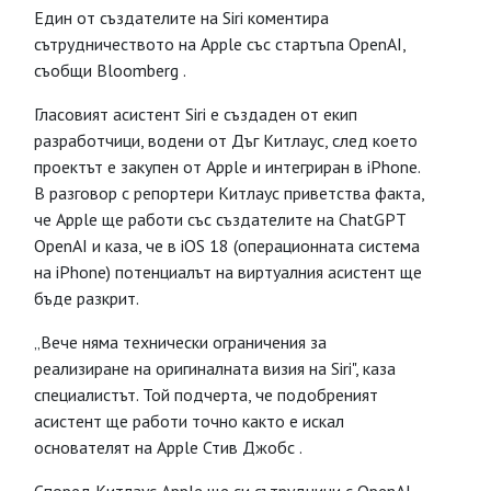
Един от създателите на Siri коментира
сътрудничеството на Apple със стартъпа OpenAI,
съобщи Bloomberg .
Гласовият асистент Siri е създаден от екип
разработчици, водени от Дъг Китлаус, след което
проектът е закупен от Apple и интегриран в iPhone.
В разговор с репортери Китлаус приветства факта,
че Apple ще работи със създателите на ChatGPT
OpenAI и каза, че в iOS 18 (операционната система
на iPhone) потенциалът на виртуалния асистент ще
бъде разкрит.
„Вече няма технически ограничения за
реализиране на оригиналната визия на Siri", каза
специалистът. Той подчерта, че подобреният
асистент ще работи точно както е искал
основателят на Apple Стив Джобс .