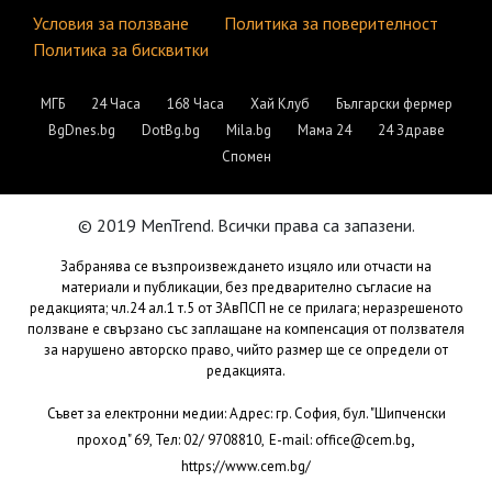
Условия за ползване
Политика за поверителност
Политика за бисквитки
МГБ
24 Часа
168 Часа
Хай Клуб
Български фермер
BgDnes.bg
DotBg.bg
Mila.bg
Мама 24
24 Здраве
Спомен
© 2019 MenTrend. Всички права са запазени.
Забранява се възпроизвеждането изцяло или отчасти на
материали и публикации, без предварително съгласие на
редакцията; чл.24 ал.1 т.5 от ЗАвПСП не се прилага; неразрешеното
ползване е свързано със заплащане на компенсация от ползвателя
за нарушено авторско право, чийто размер ще се определи от
редакцията.
Съвет за електронни медии: Адрес: гр. София, бул. "Шипченски
,
проход" 69, Тел: 02/ 9708810,
E-mail:
office@cem.bg
https://www.cem.bg/