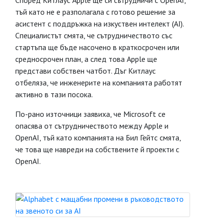
Според Китлаус Apple ще си сътрудничи с OpenAI,
тъй като не е разполагала с готово решение за
асистент с поддръжка на изкуствен интелект (AI).
Специалистът смята, че сътрудничеството със
стартъпа ще бъде насочено в краткосрочен или
средносрочен план, а след това Apple ще
представи собствен чатбот. Дъг Китлаус
отбеляза, че инженерите на компанията работят
активно в тази посока.
По-рано източници заявиха, че Microsoft се
опасява от сътрудничеството между Apple и
OpenAI, тъй като компанията на Бил Гейтс смята,
че това ще навреди на собствените й проекти с
OpenAI.