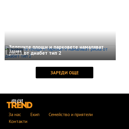
Зелените площи и парковете намаляват
Здраве
риска от диабет тип 2
За нас
Екип
Семейство и приятели
Контакти