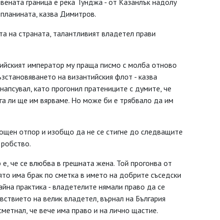
твената граница е река Тунджа - от Казанлък надолу
 планината, казва Димитров.
та на страната, талантливият владетел прави
тийският император му праща писмо с молба отново
ъзстановяването на византийския флот - казва
 напсувал, като прогонил пратениците с думите, че
ега ли ще им вярваме. Но може би е трябвало да им
мощен отпор и изобщо да не се стигне до следващите
 робство.
е, че се влюбва в грешната жена. Той прогонва от
оято има брак по сметка в името на добрите съседски
йна практика - владетелите нямали право да се
ствието на велик владетел, върнал на България
метнал, че вече има право и на лично щастие.