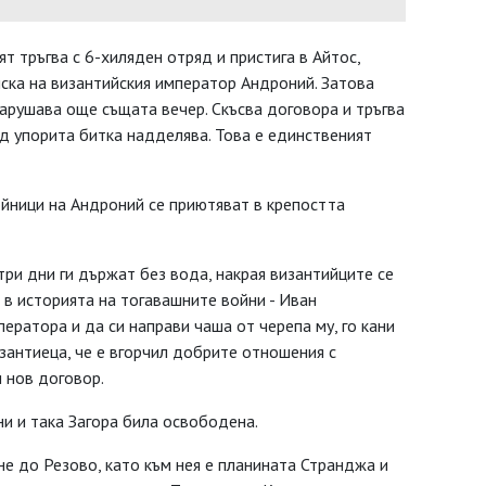
т тръгва с 6-хиляден отряд и пристига в Айтос,
ска на византийския император Андроний. Затова
арушава още същата вечер. Скъсва договора и тръгва
д упорита битка надделява. Това е единственият
ойници на Андроний се приютяват в крепостта
три дни ги държат без вода, накрая византийците се
 в историята на тогавашните войни - Иван
ератора и да си направи чаша от черепа му, го кани
изантиеца, че е вгорчил добрите отношения с
и нов договор.
ни и така Загора била освободена.
е до Резово, като към нея е планината Странджа и