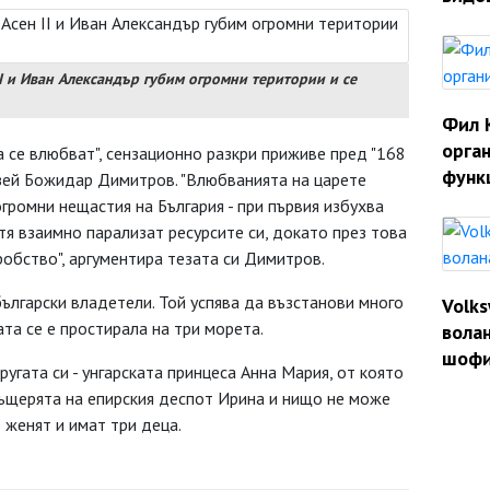
I и Иван Александър губим огромни територии и се
Фил 
орган
а се влюбват", сензационно разкри приживе пред "168
функ
зей Божидар Димитров. "Влюбванията на царете
громни нещастия на България - при първия избухва
тя взаимно парализат ресурсите си, докато през това
робство", аргументира тезата си Димитров.
ългарски владетели. Той успява да възстанови много
Volk
ата се е простирала на три морета.
волан
шофи
угата си - унгарската принцеса Анна Мария, от която
дъщерята на епирския деспот Ирина и нищо не може
е женят и имат три деца.