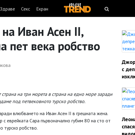
Здраве
Секс
Екран
а Иван Асен II,
а пет века робство
Джорд
нкова
с деп
изкл
 страна на три морета в страна на едно море заради
даме под петвековното турско робство.
аради влюбването на Иван Асен II в грешната жена.
Леон
 с еврейката Сара първоначално губим 80 на сто от
спас
о турско робство.
видо