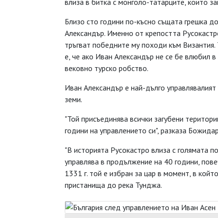
влиза в битка с монголо-татарците, които з
Близо сто години по-късно същата грешка до
Александър. Именно от крепостта Русокастр
тръгват победните му походи към Византия.
е, че ако Иван Александър не се бе влюбил 
вековно турско робство.
Иван Александър е най-дълго управлявалият 
земи.
"Той присъединява всички загубени територ
години на управлението си", разказа Божида
"В историята Русокастро влиза с голямата п
управлява в продължение на 40 години, пове
1331 г. той е избран за цар в момент, в кой
пристанища до река Тунджа.