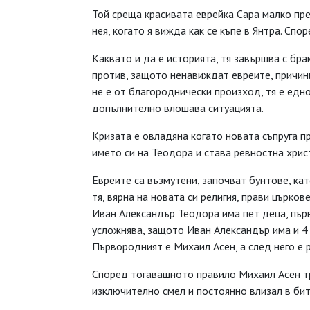
Той среща красивата еврейка Сара малко пре
нея, когато я вижда как се къпе в Янтра. Спо
Каквато и да е историята, тя завършва с бр
против, защото ненавиждат евреите, причини
не е от благороднически произход, тя е едн
допълнително влошава ситуацията.
Кризата е овладяна когато новата съпруга п
името си на Теодора и става ревностна христ
Евреите са възмутени, започват бунтове, кат
тя, вярна на новата си религия, прави църков
Иван Александър Теодора има пет деца, пър
усложнява, защото Иван Александър има и 4 
Първородният е Михаил Асен, а след него е 
Според тогавашното правило Михаил Асен тр
изключително смел и постоянно влизал в битк