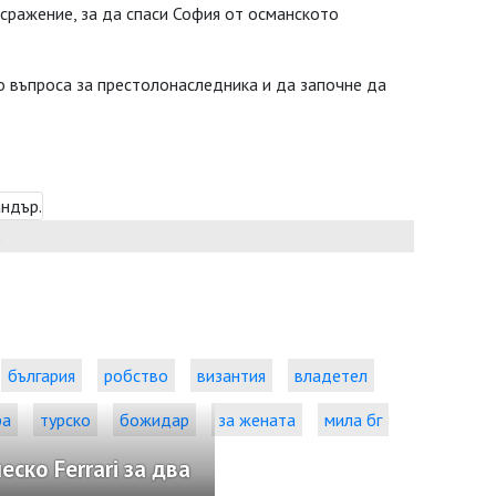
 сражение, за да спаси София от османското
о въпроса за престолонаследника и да започне да
българия
робство
византия
владетел
ра
турско
божидар
за жената
мила бг
ко Ferrari за два