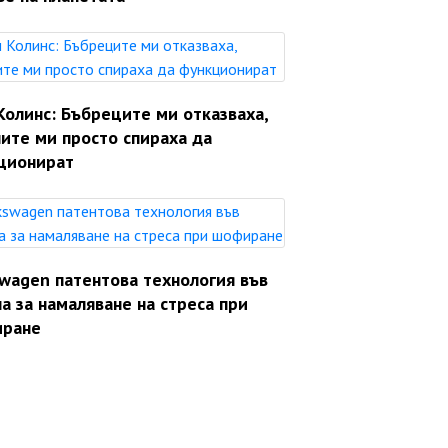
Колинс: Бъбреците ми отказваха,
ите ми просто спираха да
ционират
swagen патентова технология във
а за намаляване на стреса при
ране