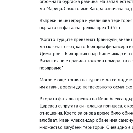
огромната бургаска равнина. На запад естес
до Марица. Самото име Загора означава зад
Въпреки че интегрира и увеличава територия
първата си фатална грешка през 1352 г.
"Когато турците превземат Граникули, визан
да сключат съюз, като България финансира в
Димитров. - Българският цар бил мъжкар и го
Византия ни е правила толкова номера, та с
повярваме."
Могло е още тогава на турците да се даде 
им атаки, довели до петвековното османско
Втората фатална грешка на Иван Александър 
Царевец съпругата си - влашка принцеса, с к
отношения. Което за онова време било обича
влюбват. Иван Александър обаче има самочув
множество загубени територии. Очевидно е с