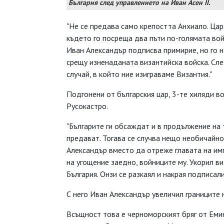
България след управлението на Иван Асен II.
"Не се предава само крепостта Анхиало. Царя
където го посреща два пъти по-голямата вой
Иван Александър подписва примирие, но го н
срещу изненаданата византийска войска. Сле
случай, в който ние изиграваме Византия."
Подгонени от българския цар, 3-те хиляди в
Русокастро.
"Българите ги обсаждат и в продължение на 
предават. Тогава се случва нещо необичайно
Александър вместо да отреже главата на имп
на угощение заедно, войниците му. Укорил в
България. Онзи се разкаял и накрая подписал
С него Иван Александър увеличил границите 
Всъщност това е черноморският бряг от Емин