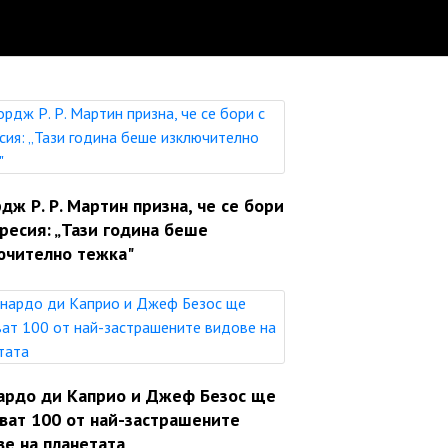
ж Р. Р. Мартин призна, че се бори
ресия: „Тази година беше
ючително тежка"
ардо ди Каприо и Джеф Безос ще
яват 100 от най-застрашените
ве на планетата