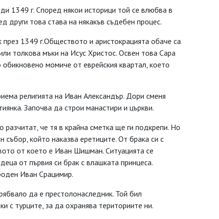
ди 1349 г. Според някои историци той се влюбва в
ред други това става на някакъв съдебен процес.
ак през 1349 г.Обществото и аристокрацията обаче са
ли толкова мъки на Исус Христос. Освен това Сара
о обикновено момиче от еврейския квартал, което
риема религията на Иван Александър. Дори сменя
иянка. Започва да строи манастири и църкви.
о разчитат, че тя в крайна сметка ще ги подкрепи. Но
ен събор, който наказва еретиците. От брака си с
вото от което е Иван Шишман. Ситуацията се
деца от първия си брак с влашката принцеса.
роден Иван Срацимир.
ябвало да е престолонаследник. Той бил
и с турците, за да охранява териториите ни.