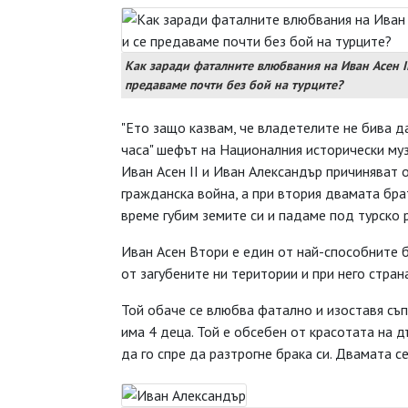
Как заради фаталните влюбвания на Иван Асен I
предаваме почти без бой на турците?
"Ето защо казвам, че владетелите не бива д
часа" шефът на Националния исторически му
Иван Асен II и Иван Александър причиняват о
гражданска война, а при втория двамата бра
време губим земите си и падаме под турско 
Иван Асен Втори е един от най-способните б
от загубените ни територии и при него стран
Той обаче се влюбва фатално и изоставя съпр
има 4 деца. Той е обсебен от красотата на 
да го спре да разтрогне брака си. Двамата с