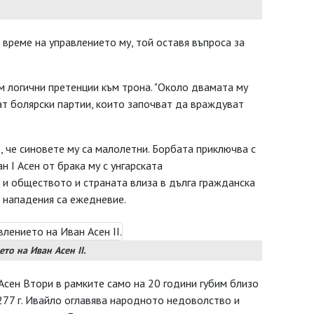
 време на управлението му, той оставя въпроса за
м логични претенции към трона. "Около двамата му
ат болярски партии, които започват да враждуват
, че синовете му са малолетни. Борбата приключва с
 I Асен от брака му с унгарската
о и обществото и страната влиза в дълга гражданска
е нападения са ежедневие.
то на Иван Асен II.
Асен Втори в рамките само на 20 години губим близо
277 г. Ивайло оглавява народното недоволство и