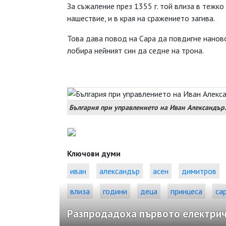
За съжаление през 1355 г. той влиза в тежко
нашествие, и в края на сражението загива.
Това дава повод на Сара да повдигне нанов
лобира нейният син да седне на трона.
България при управлението на Иван Александър.
Ключови думи
иван
александър
асен
димитров
влиза
години
деца
принцеса
са
Разпродадоха първото електричес