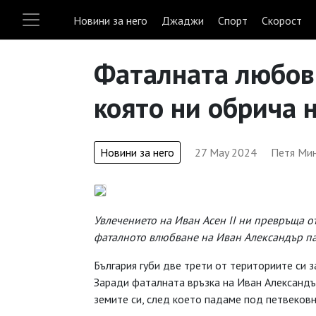
Новини за него
Джаджи
Спорт
Скорост
Фаталната любов н
която ни обрича н
Новини за него
27 May 2024
Петя Ми
Увлечението на Иван Асен II ни превръща от
фаталното влюбване на Иван Александър па
България губи две трети от териториите си з
Заради фаталната връзка на Иван Александър
земите си, след което падаме под петвековн