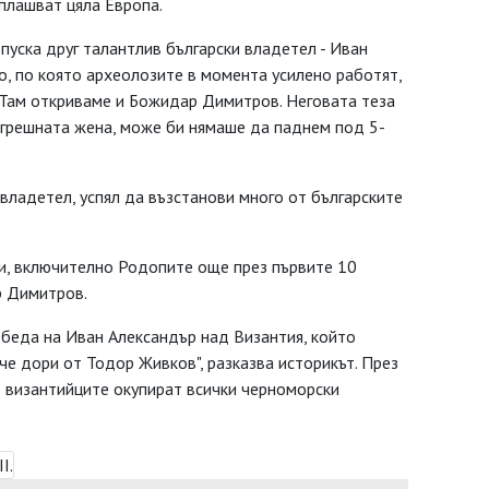
аплашват цяла Европа.
пуска друг талантлив български владетел - Иван
о, по която археолозите в момента усилено работят,
 Там откриваме и Божидар Димитров. Неговата теза
в грешната жена, може би нямаше да паднем под 5-
владетел, успял да възстанови много от българските
ии, включително Родопите още през първите 10
р Димитров.
обеда на Иван Александър над Византия, който
че дори от Тодор Живков", разказва историкът. През
то византийците окупират всички черноморски