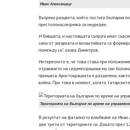
Иван Александър
Въпреки разцвета, който постига България по
престолонаследника си неуреден.
И бившата, и настоящата съпруга имат съвсе
сина от унгарката и византийката се формир
помежду си", казва Димитров.
Интересното е, че това става при положение
отравянето на седемгодишния му син Коломан
принцеса. Аристокрацията е разделена, какт
война. При това в момент, когато татарскит
Територията на България по време на управление
В резултат на фаталното влюбване на Иван 
две трети от териториите си. Докато през 1