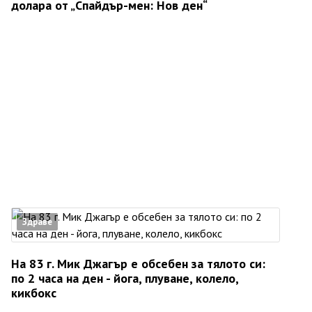
долара от „Спайдър-мен: Нов ден“
Здраве
На 83 г. Мик Джагър е обсебен за тялото си:
по 2 часа на ден - йога, плуване, колело,
кикбокс