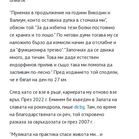
опиати.
"Приемах в продължение на години Викодин и
Валиум, които оставиха дупка в стомаха ми",
обясни той. "За да избегна тези болки постоянно
се хранех и то лошо." По негови думи тогава му се
наложило бързо да измисли начин да отслабне и
да "функционира трезво". "Започнах да се движа
много, да тичам. Това ми даде естествен
ендорфинов прилив и също така ми помогна да
заспивам по-лесно." Пред изданието той сподели,
че е бягал на ден по 27 км.
След като се взе в ръце, кариерата му отново взе
връх. През 2022 г. Еминем бе въведен в Залата на
славата на рокендрола, пише
dir.bg
. Там, по време
на благодарствената си реч, той откровено
разказа за свръхдозата си през 2007 г. .
"Музиката на практика спаси живота ми... и