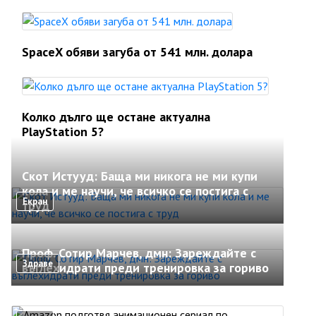
SpaceX обяви загуба от 541 млн. долара
Колко дълго ще остане актуална
PlayStation 5?
Скот Истууд: Баща ми никога не ми купи
кола и ме научи, че всичко се постига с
Екран
труд
Проф. Сотир Марчев, дмн: Зареждайте с
Здраве
въглехидрати преди тренировка за гориво