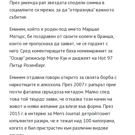
През уикенда рап звездата сподели снимка в
социалните си мрежи, за да "отпразнува" важното
събитие.
Еминем, който е роден под името Маршал
Матърс, бе поздравен от своите колеги в бранша,
които не пропуснаха да заявят, че се гордеят с
него. Сред коментиращите бяха номинираният за
"Оскар" режисьор Матю Кук и диджеят на Hot 97
Питър Розенберг.
Еминем отдавна говори открито за своята борба с
наркотиците и алкохола. През 2007 г. рапърът прие
почти фатална свръхдоза метадон. Малко след
това той твърдо заяви, че отказва този начин на
живот и изяви желание да влезе във форма. През
2015 г. в интервю за Men's Journal детройтският
изпълнител разкри, че е тежал над 100 килограма,
когато е бил пристрастен към различни видове