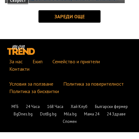
Скорост
За нас
Екип
Семейство и приятели
Контакти
Условия за ползване
Политика за поверителност
Политика за бисквитки
МГБ
24 Часа
168 Часа
Хай Клуб
Български фермер
BgDnes.bg
DotBg.bg
Mila.bg
Мама 24
24 Здраве
Спомен