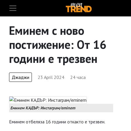
Еминем с ново
постижение: От 16
години е трезвен
Джаджи
23 April 2024
24 часа
Еминем КАДЪР: Инстаграм/eminem
Еминем отбеляза 16 години откакто е трезвен.