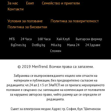
За нас
Екип
Семейство и приятели
Контакти
Условия за ползване
Политика за поверителност
Политика за бисквитки
МГБ
24 Часа
168 Часа
Хай Клуб
Български фермер
BgDnes.bg
DotBg.bg
Mila.bg
Мама 24
24 Здраве
Спомен
© 2019 MenTrend. Всички права са запазени.
Забранява се възпроизвеждането изцяло или отчасти на
материали и публикации, без предварително съгласие на
редакцията; чл.24 ал.1 т.5 от ЗАвПСП не се прилага; неразрешеното
ползване е свързано със заплащане на компенсация от ползвателя
за нарушено авторско право, чийто размер ще се определи от
редакцията.
Съвет за електронни медии: Адрес: гр. София, бул. "Шипченски