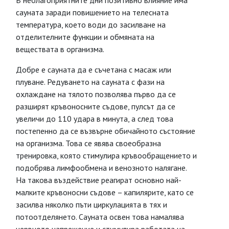
В неблагоприятните дни позитивно влияние има
сауната заради повишението на телесната
температура, което води до засилване на
отделителните функции и обмяната на
веществата в организма.
Добре е сауната да е съчетана с масаж или
плуване. Редуването на сауната с фази на
охлаждане на тялото позволява първо да се
разширят кръвоносните съдове, пулсът да се
увеличи до 110 удара в минута, а след това
постепенно да се възвърне обичайното състояние
на организма. Това се явява своеобразна
тренировка, която стимулира кръвообращението и
подобрява лимфообмена и венозното налягане.
На такова въздействие реагират основно най-
малките кръвоносни съдове – капилярите, като се
засилва няколко пъти циркулацията в тях и
потоотделянето. Сауната освен това намалява