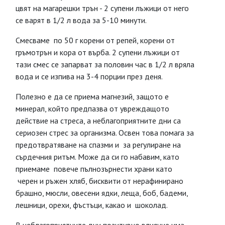
цвят на магарешки трън - 2 супени лъжици от него
се варят в 1/2 л вода за 5-10 минути.
Смесваме по 50 г корени от репей, корени от
гръмотрън и кора от върба. 2 супени лъжици от
тази смес се запарват за половин час в 1/2 л вряла
вода и се изпива на 3-4 порции през деня.
Полезно е да се приема магнезий, защото е
минерал, който предпазва от увреждащото
действие на стреса, а неблагоприятните дни са
сериозен стрес за организма. Освен това помага за
предотвратяване на спазми и за регулиране на
сърдечния ритъм. Може да си го набавим, като
приемаме повече пълнозърнести храни като
черен и ръжен хляб, бисквити от нерафинирано
брашно, мюсли, овесени ядки, леща, боб, бадеми,
лешници, орехи, фъстъци, какао и шоколад.