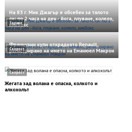
На 83 г. Мик Джагър е обсебен за тялото
си: по 2 часа на ден - йога, плуване, колело,
Здраве
кикбокс
Французин купи откраднато Renault,
Скорост
регистрирано на името на Еманюел Макрон
Скорост
Жегата зад волана е опасна, колкото и
алкохолът