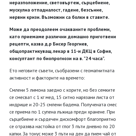
неразположение, световъртеж, сърцебиене,
мускулна отпадналост, гадене, безсъние,
нервни кризи. Възможни са болки в ставите.
Може да преодолеем очакваните проблеми,
като приемаме различни домашно приготвени
рецепти, казва д.р Бисер Георгиев,
общопрактикуващ лекар в 11-и ДКЦ в София,
консултант по биопрогнози на в. "24 часа".
Ето неговите съвети, съобразени с геомагнитната
активност и факторите на времето:
Смлени 5 лимона заедно с корите, но без семките
се смесват с 1 кг мед, 15 ситно нарязани листа от
индрише и 20-25 смлени бадемa. Получената смес
се приема по 1 супена лъжица преди хранене. При
сърцебиене и сърдечен дискомфорт благоприятно
се отразява настойка от глог 3 пъти дневно по 20
капки. За тонус може 3 пъти на ден да пием чай от