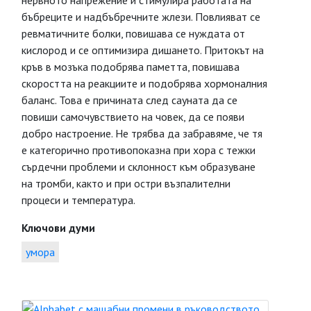
нервното напрежение и стимулира работата на
бъбреците и надбъбречните жлези. Повлияват се
ревматичните болки, повишава се нуждата от
кислород и се оптимизира дишането. Притокът на
кръв в мозъка подобрява паметта, повишава
скоростта на реакциите и подобрява хормоналния
баланс. Това е причината след сауната да се
повиши самочувствието на човек, да се появи
добро настроение. Не трябва да забравяме, че тя
е категорично противопоказна при хора с тежки
сърдечни проблеми и склонност към образуване
на тромби, както и при остри възпалителни
процеси и температура.
Ключови думи
умора