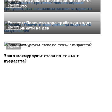
предупреждава за възможни рискове за
Здраве
здравето
Експерт: Повечето хора трябва да ходят
Здраве
по 30 минути на ден
Здраве
Защо махмурлукът става по-тежък с
възрастта?