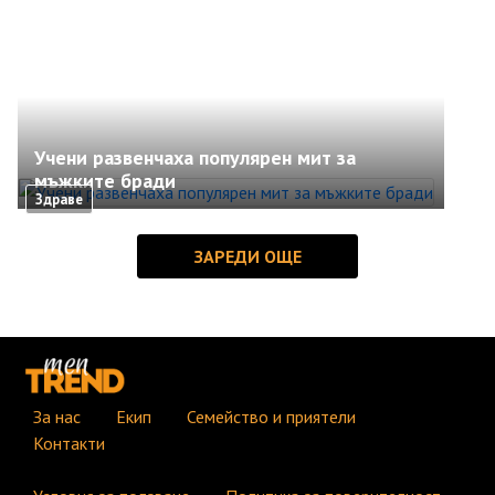
Учени развенчаха популярен мит за
мъжките бради
Здраве
За нас
Екип
Семейство и приятели
Контакти