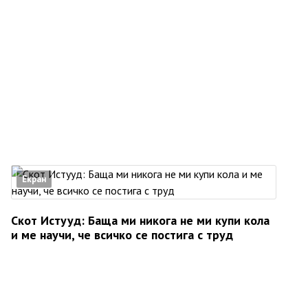
Екран
Скот Истууд: Баща ми никога не ми купи кола
и ме научи, че всичко се постига с труд