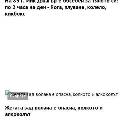
На 83 г. Мик Джагър е обсебен за тялото си:
по 2 часа на ден - йога, плуване, колело,
кикбокс
Скорост
Жегата зад волана е опасна, колкото и
алкохолът