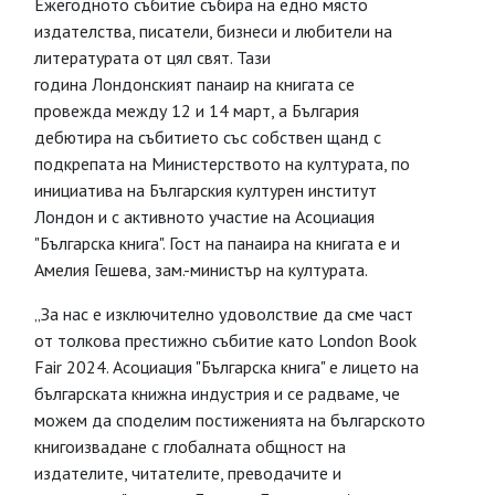
Ежегодното събитие събира на едно място
издателства, писатели, бизнеси и любители на
литературата от цял свят. Тази
година Лондонският панаир на книгата се
провежда между 12 и 14 март, а България
дебютира на събитието със собствен щанд с
подкрепата на Министерството на културата, по
инициатива на Българския културен институт
Лондон и с активното участие на Асоциация
"Българска книга". Гост на панаира на книгата е и
Амелия Гешева, зам.-министър на културата.
„За нас е изключително удоволствие да сме част
от толкова престижно събитие като London Book
Fair 2024. Асоциация "Българска книга" е лицето на
българската книжна индустрия и се радваме, че
можем да споделим постиженията на българското
книгоизвадане с глобалната общност на
издателите, читателите, преводачите и