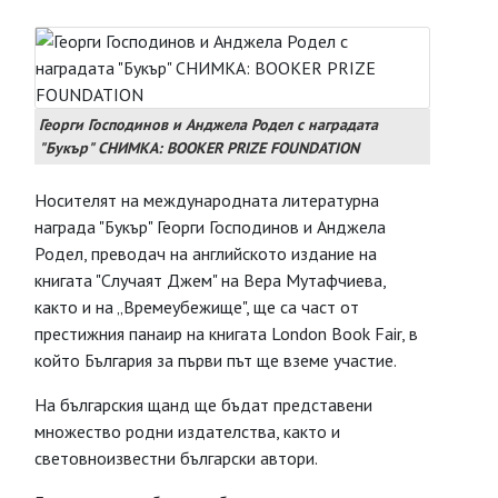
Георги Господинов и Анджела Родел с наградата
"Букър" СНИМКА: BOOKER PRIZE FOUNDATION
Носителят на международната литературна
награда "Букър" Георги Господинов и Анджела
Родел, преводач на английското издание на
книгата "Случаят Джем" на Вера Мутафчиева,
както и на „Времеубежище", ще са част от
престижния панаир на книгата London Book Fair, в
който България за първи път ще вземе участие.
На българския щанд ще бъдат представени
множество родни издателства, както и
световноизвестни български автори.