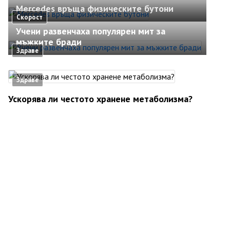
Mercedes връща физическите бутони
Скорост
Учени развенчаха популярен мит за
мъжките бради
Здраве
Здраве
Ускорява ли честото хранене метаболизма?