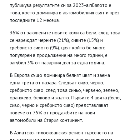
публикува резултатите си за 2023-а.пБялото е
това, което доминира в автомобилния свят и през
последните 12 месеца.
36% от закупените новите коли са бели, след това
се нареждат черните (21%), сивите (15%) и
сребристо сивото (9%), цвят който бе много
популярен в продължение на много години, е
загубил 3% от пазарния дял за една година.
В Европа също доминира белият цвят и заема
една трета от пазара. Следват сиво, черно,
сребристо сиво, след това синьо, червено, зелено,
оранжево, бежово и жълто. Първите 4 цвята (бяло,
сиво, черно и сребристо сиво) представляват
повече от 75% от продажбите на нови
автомобили на Стария континент.
В Азиатско-тихоокеанския регион търсенето на