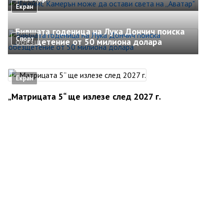
Екран
Бившата годеница на Лука Дончич поиска
Спорт
обезщетение от 50 милиона долара
Екран
„Матрицата 5“ ще излезе след 2027 г.