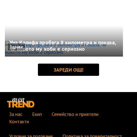
Уиз Калифа пробяга 8 километра и показа,
Здраве
че новото му хоби е сериозно
За нас
Екип
Семейство и приятели
Контакти
Условия за ползване
Политика за поверителност