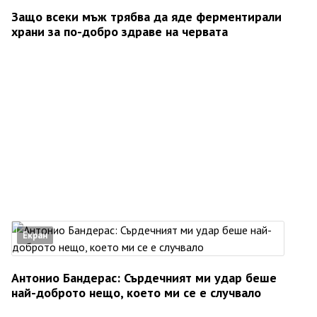
Защо всеки мъж трябва да яде ферментирали
храни за по-добро здраве на червата
Екран
Антонио Бандерас: Сърдечният ми удар беше
най-доброто нещо, което ми се е случвало