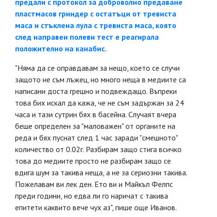
предали с протокол за доброволно предаване
пластмасов гриндер с остатъци от тревиста
маса и стъклена лула с тревиста маса, която
след направен полеви тест е реагирала
положително на канабис.
"Няма да се оправдавам за нещо, което се случи
защото не съм лъжец, но много неща в медиите са
написани доста грешно и подвеждащо. Въпреки
това бих искал да кажа, че не съм задържан за 24
часа и тази сутрин бях в басейна. Случаят вчера
беше определен за "маловажен" от органите на
реда и бях пуснат след 1 час заради "смешното"
количество от 0.02г. Разбирам защо стига всичко
това до медиите просто не разбирам защо се
вдига шум за такива неща, а не за сериозни такива.
Пожелавам ви лек ден. Ето ви и Майкъл Фелпс
преди години, но едва ли го наричат с такива
епитети каквито вече чух аз", пише още Иванов.