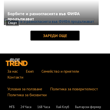
Борбите и разногласията във ФИФА
продължават
Спорт
За нас
Екип
Семейство и приятели
Контакти
Условия за ползване
Политика за поверителност
Политика за бисквитки
МГБ
24 Часа
168 Часа
Хай Клуб
Български фермер