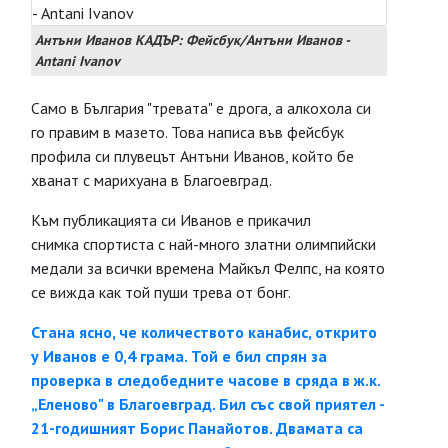
Антъни Иванов КАДЪР: Фейсбук/Антъни Иванов -
Antani Ivanov
Само в България "тревата" е дрога, а алкохола си
го правим в мазето. Това написа във фейсбук
профила си плувецът Антъни Иванов, който бе
хванат с марихуана в Благоевград.
Към публикацията си Иванов е прикачил
снимка спортиста с най-много златни олимпийски
медали за всички времена Майкъл Фелпс, на която
се вижда как той пуши трева от бонг.
Стана ясно, че количеството канабис, открито
у Иванов е 0,4 грама. Той е бил спрян за
проверка в следобедните часове в сряда в ж.к.
„Еленово" в Благоевград. Бил със свой приятел -
21-годишният Борис Панайотов. Двамата са