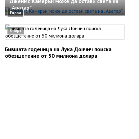
Джеймс Камерън може да остави света на
„Аватар"
Екран
Спорт
Бившата годеница на Лука Дончич поиска
обезщетение от 50 милиона долара