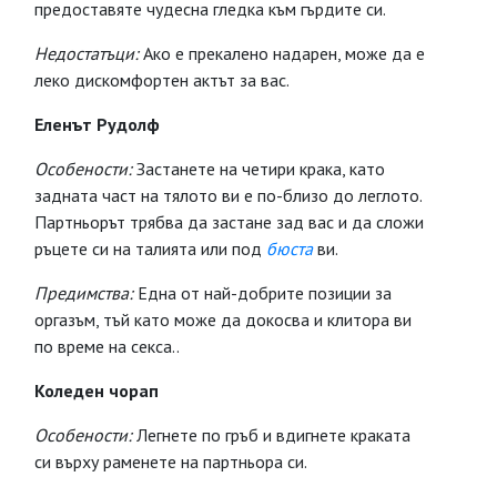
предоставяте чудесна гледка към гърдите си.
Недостатъци:
Ако е прекалено надарен, може да е
леко дискомфортен актът за вас.
Еленът Рудолф
Особености:
Застанете на четири крака, като
задната част на тялото ви е по-близо до леглото.
Партньорът трябва да застане зад вас и да сложи
ръцете си на талията или под
бюста
ви.
Предимства:
Една от най-добрите позиции за
оргазъм, тъй като може да докосва и клитора ви
по време на секса..
Коледен чорап
Особености:
Легнете по гръб и вдигнете краката
си върху раменете на партньора си.