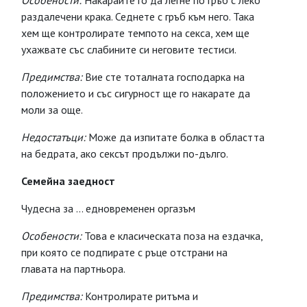
Особености:
Накарайте го да легне по гръб с леко
раздалечени крака. Седнете с гръб към него. Така
хем ще контролирате темпото на секса, хем ще
ухажвате със слабините си неговите тестиси.
Предимства:
Вие сте тоталната господарка на
положението и със сигурност ще го накарате да
моли за още.
Недостатъци:
Може да изпитате болка в областта
на бедрата, ако сексът продължи по-дълго.
Семейна заедност
Чудесна за ... едновременен оргазъм
Особености:
Това е класическата поза на ездачка,
при която се подпирате с ръце отстрани на
главата на партньора.
Предимства:
Контролирате ритъма и