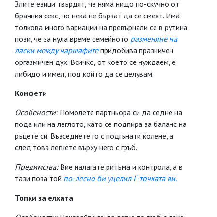
Злите езици твърдят, че няма нищо по-скучно от
брачния секс, но нека не бързат да се смеят. Има
толкова много вариации на превърнали се в рутина
пози, че за нула време семейното
разменяне на
ласки между чаршафите
придобива празничен
оргазмичен дух. Всичко, от което се нуждаем, е
либидо и имел, под който да се целувам.
Конфети
Особености:
Помолете партньора си да седне на
пода или на леглото, като се подпира за баланс на
ръцете си. Възседнете го с подгънати колене, а
след това легнете върху него с гръб.
Предимства:
Вие налагате ритъма и контрола, а в
тази поза той
по-лесно би уцелил Г-точката ви.
Топки за елхата