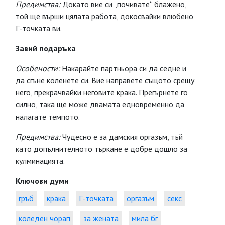
Предимства:
Докато вие си „почивате“ блажено,
той ще върши цялата работа, докосвайки влюбено
Г-точката ви.
Завий подаръка
Особености:
Накарайте партньора си да седне и
да сгъне коленете си. Вие направете същото срещу
него, прекрачвайки неговите крака. Прегърнете го
силно, така ще може двамата едновременно да
налагате темпото.
Предимства:
Чудесно е за дамския оргазъм, тъй
като допълнителното търкане е добре дошло за
кулминацията.
Ключови думи
гръб
крака
Г-точката
оргазъм
секс
коледен чорап
за жената
мила бг