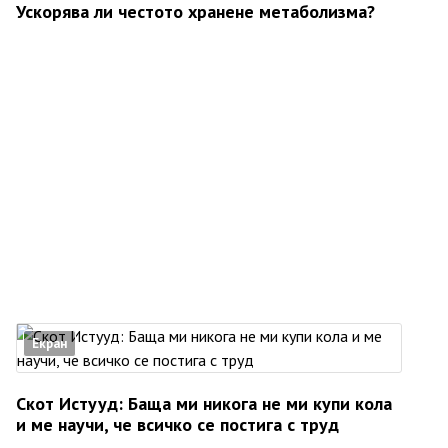
Ускорява ли честото хранене метаболизма?
Екран
Скот Истууд: Баща ми никога не ми купи кола
и ме научи, че всичко се постига с труд