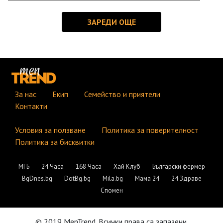
За нас
Екип
Семейство и приятели
Контакти
Условия за ползване
Политика за поверителност
Политика за бисквитки
МГБ
24 Часа
168 Часа
Хай Клуб
Български фермер
BgDnes.bg
DotBg.bg
Mila.bg
Мама 24
24 Здраве
Спомен
© 2019 MenTrend. Всички права са запазени.