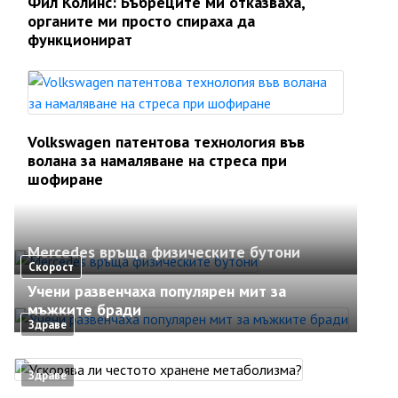
Фил Колинс: Бъбреците ми отказваха,
органите ми просто спираха да
функционират
Volkswagen патентова технология във
волана за намаляване на стреса при
шофиране
Mercedes връща физическите бутони
Скорост
Учени развенчаха популярен мит за
мъжките бради
Здраве
Здраве