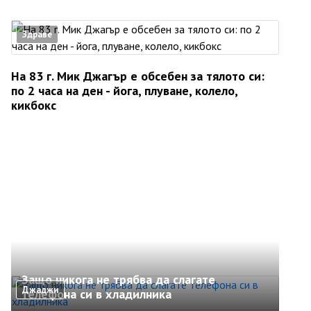
Здраве
На 83 г. Мик Джагър е обсебен за тялото си:
по 2 часа на ден - йога, плуване, колело,
кикбокс
Защо никога не трябва да слагате
Джаджи
телефона си в хладилника