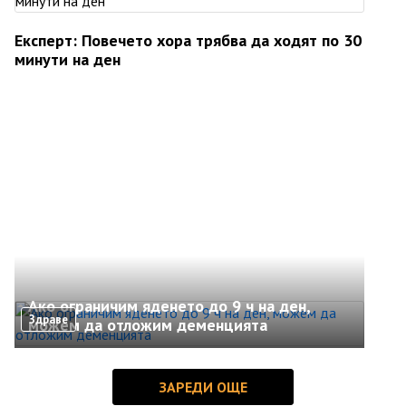
Експерт: Повечето хора трябва да ходят по 30
минути на ден
Ако ограничим яденето до 9 ч на ден,
Здраве
можем да отложим деменцията