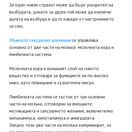
За един човек страхът може да бъде ускорител на
възбудата, докато за други той може да изключи
дъгата на възбуда и да го извади от настроението
за секс.
Мъжкото сексуално влечение
се управлява
основно от две части на мозъка: мозъчната кора и
лимбичната система.
Мозъчната кора е външният слой на сивото
вещество и отговаря за функциите на по-високо
ниво, като планиране и съзнателна мисъл.
Лимбичната система се състои от три основни
части на мозъка, отговорни за емоциите,
мотивацията и сексуалното желание, включително
хипокампуса, хипоталамуса и амигдалата.
Заедно тези две части на мозъка комуникират, за