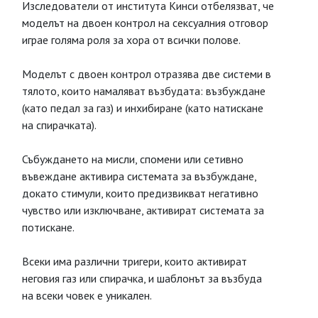
Изследователи от института Кинси отбелязват, че
моделът на двоен контрол на сексуалния отговор
играе голяма роля за хора от всички полове.
Моделът с двоен контрол отразява две системи в
тялото, които намаляват възбудата: възбуждане
(като педал за газ) и инхибиране (като натискане
на спирачката).
Събуждането на мисли, спомени или сетивно
въвеждане активира системата за възбуждане,
докато стимули, които предизвикват негативно
чувство или изключване, активират системата за
потискане.
Всеки има различни тригери, които активират
неговия газ или спирачка, и шаблонът за възбуда
на всеки човек е уникален.