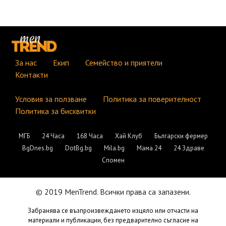
За нас
Екип
Семейство и приятели
Контакти
Условия за ползване
Политика за поверителност
Политика за бисквитки
МГБ
24 Часа
168 Часа
Хай Клуб
Български фермер
BgDnes.bg
DotBg.bg
Mila.bg
Мама 24
24 Здраве
Спомен
© 2019 MenTrend. Всички права са запазени.
Забранява се възпроизвеждането изцяло или отчасти на
материали и публикации, без предварително съгласие на