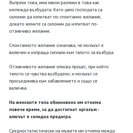
Въпреки това, има някои разлики в това как
изглежда възбудата. Като цяло господата са
склонни да изпитват по-спонтанно желание,
докато жените са склонни да изпитват по-
отзивчиво желание.
Спонтанното желание означава, че мозъкът е
включен и изпраща сигнали към тялото за възбуда.
Отзивчивото желание описва процес, при който
тялото се чувства възбудено, и мозъкът се
присъединява към забавлението и също се
включва.
На женските тела обикновено им отнема
повече време, за да достигнат оргазъм -
ключът е солидна предигра.
Средностатистически на мъжете им отнема между