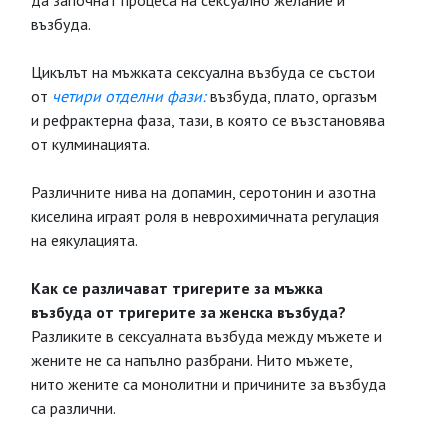
да започнат процеса на сексуално желание и
възбуда.
Цикълът на мъжката сексуална възбуда се състои
от
четири отделни фази:
възбуда, плато, оргазъм
и рефрактерна фаза, тази, в която се възстановява
от кулминацията.
Различните нива на допамин, серотонин и азотна
киселина играят роля в неврохимичната регулация
на еякулацията.
Как се различават тригерите за мъжка
възбуда от тригерите за женска възбуда?
Разликите в сексуалната възбуда между мъжете и
жените не са напълно разбрани. Нито мъжете,
нито жените са монолитни и причините за възбуда
са различни.