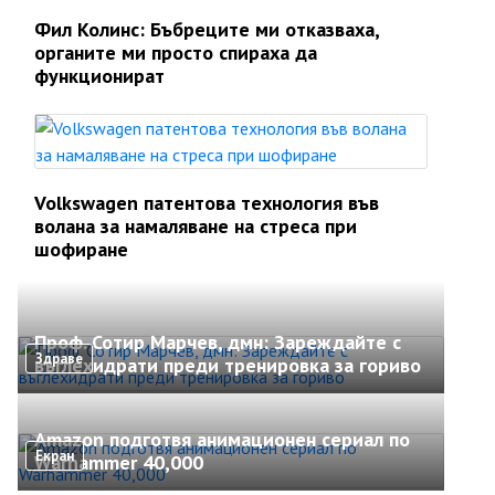
Фил Колинс: Бъбреците ми отказваха,
органите ми просто спираха да
функционират
Volkswagen патентова технология във
волана за намаляване на стреса при
шофиране
Проф. Сотир Марчев, дмн: Зареждайте с
Здраве
въглехидрати преди тренировка за гориво
Amazon подготвя анимационен сериал по
Екран
Warhammer 40,000