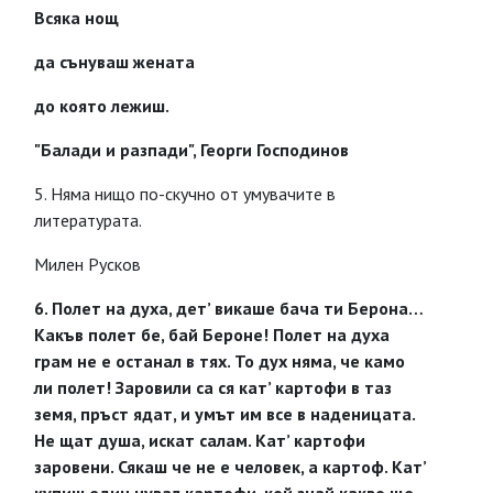
Всяка нощ
да сънуваш жената
до която лежиш.
"Балади и разпади", Георги Господинов
5. Няма нищо по-скучно от умувачите в
литературата.
Милен Русков
6. Полет на духа, дет’ викаше бача ти Берона…
Какъв полет бе, бай Бероне! Полет на духа
грам не е останал в тях. То дух няма, че камо
ли полет! Заровили са ся кат’ картофи в таз
земя, пръст ядат, и умът им все в наденицата.
Не щат душа, искат салам. Кат’ картофи
заровени. Сякаш че не е человек, а картоф. Кат’