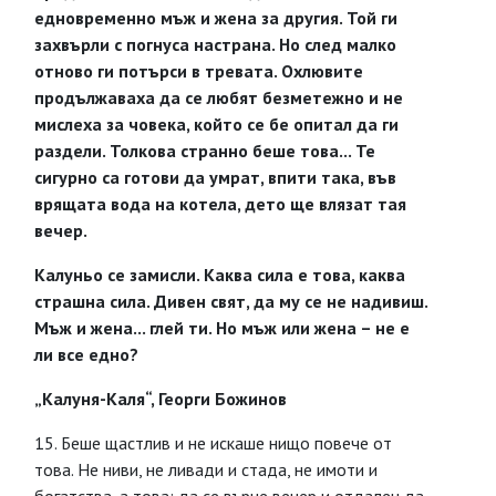
едновременно мъж и жена за другия. Той ги
захвърли с погнуса настрана. Но след малко
отново ги потърси в тревата. Охлювите
продължаваха да се любят безметежно и не
мислеха за човека, който се бе опитал да ги
раздели. Толкова странно беше това... Те
сигурно са готови да умрат, впити така, във
врящата вода на котела, дето ще влязат тая
вечер.
Калуньо се замисли. Каква сила е това, каква
страшна сила. Дивен свят, да му се не надивиш.
Мъж и жена... глей ти. Но мъж или жена – не е
ли все едно?
„Калуня-Каля“, Георги Божинов
15. Беше щастлив и не искаше нищо повече от
това. Не ниви, не ливади и стада, не имоти и