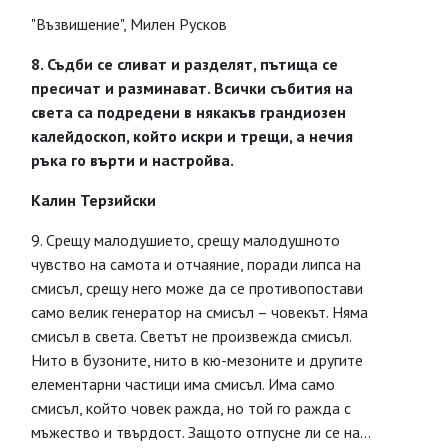
"Възвишение", Милен Русков
8. Съдби се сливат и разделят, пътища се
пресичат и разминават. Всички събития на
света са подредени в някакъв грандиозен
калейдоскоп, който искри и трещи, а нечия
ръка го върти и настройва.
Калин Терзийски
9. Срещу малодушието, срещу малодушното
чувство на самота и отчаяние, поради липса на
смисъл, срещу него може да се противопостави
само велик генератор на смисъл – човекът. Няма
смисъл в света. Светът не произвежда смисъл.
Нито в бузоните, нито в кю-мезоните и другите
елементарни частици има смисъл. Има само
смисъл, който човек ражда, но той го ражда с
мъжество и твърдост. Защото отпусне ли се на…