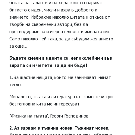
богата на таланти и на хора, които озаряват
битието с идеи, мисли и вяра в доброто и
знанието. Избрахме няколко цитата и откъса от
творби на съвременни автори, без да
претендираме за изчерпателност в имената им.
Само няколко - ей така, за да събудим желанието
за още...
Бъдете смели в идеите си, непоколебими във
вярата си и четете, за да ни бъде!
1. За щастие нещата, които ме занимават, нямат
тегло.
Миналото, тъгата и литературата - само тези три
безтегловни кита ме интересуват.
"Физика на тъгата", Георги Господинов
2. Аз вярвам в тъжния човек. Тъжният човек,