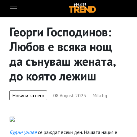
Георги Господинов:
Любов е всяка нощ
да сънуваш жената,
до която лежиш
Новини за него
08 August 2023
Mila.bg
Будни умове
се раждат всеки ден. Нашата нация е