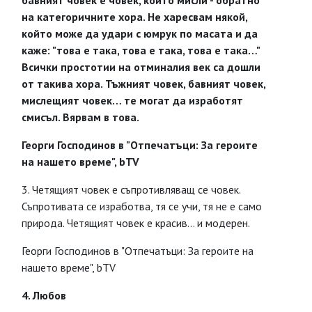
бавният човек е човек, който мисли - обратно
на категоричните хора. Не харесвам някой,
който може да удари с юмрук по масата и да
каже: "това е така, това е така, това е така…"
Всички простотии на отминалия век са дошли
от такива хора. Тъжният човек, бавният човек,
мислещият човек… те могат да изработят
смисъл. Вярвам в това.
Георги Господинов в "Отпечатъци: За героите
на нашето време", bTV
3. Четящият човек е съпротивляващ се човек.
Съпротивата се изработва, тя се учи, тя не е само
природа. Четящият човек е красив… и модерен.
Георги Господинов в "Отпечатъци: За героите на
нашето време", bTV
4. Любов