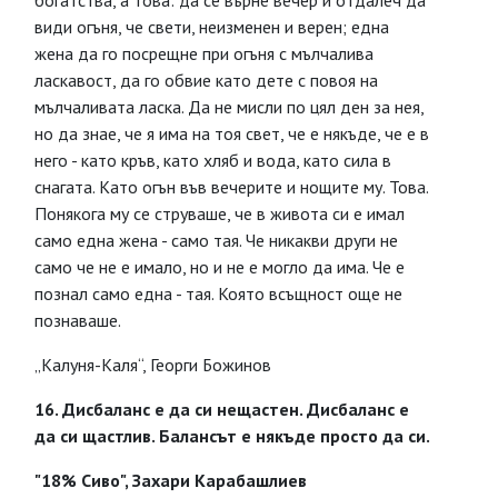
богатства, а това: да се върне вечер и отдалеч да
види огъня, че свети, неизменен и верен; една
жена да го посрещне при огъня с мълчалива
ласкавост, да го обвие като дете с повоя на
мълчаливата ласка. Да не мисли по цял ден за нея,
но да знае, че я има на тоя свет, че е някъде, че е в
него - като кръв, като хляб и вода, като сила в
снагата. Като огън във вечерите и нощите му. Това.
Понякога му се струваше, че в живота си е имал
само една жена - само тая. Че никакви други не
само че не е имало, но и не е могло да има. Че е
познал само една - тая. Която всъщност още не
познаваше.
„Калуня-Каля“, Георги Божинов
16. Дисбаланс е да си нещастен. Дисбаланс е
да си щастлив. Балансът е някъде просто да си.
"18% Сиво", Захари Карабашлиев