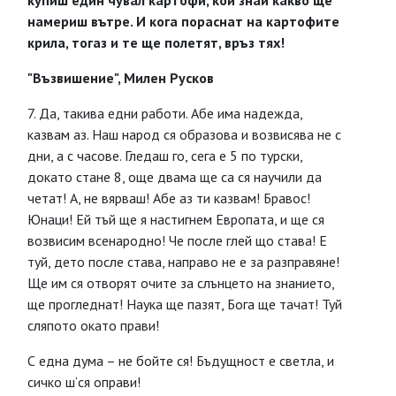
купиш един чувал картофи, кой знай какво ще
намериш вътре. И кога пораснат на картофите
крила, тогаз и те ще полетят, връз тях!
"Възвишение", Милен Русков
7. Да, такива едни работи. Абе има надежда,
казвам аз. Наш народ ся образова и возвисява не с
дни, а с часове. Гледаш го, сега е 5 по турски,
докато стане 8, още двама ще са ся научили да
четат! А, не вярваш! Абе аз ти казвам! Бравос!
Юнаци! Ей тъй ще я настигнем Европата, и ще ся
возвисим всенародно! Че после глей що става! Е
туй, дето после става, направо не е за разправяне!
Ще им ся отворят очите за слънцето на знанието,
ще прогледнат! Наука ще пазят, Бога ще тачат! Туй
сляпото окато прави!
С една дума – не бойте ся! Бъдущност е светла, и
сичко ш‘ся оправи!