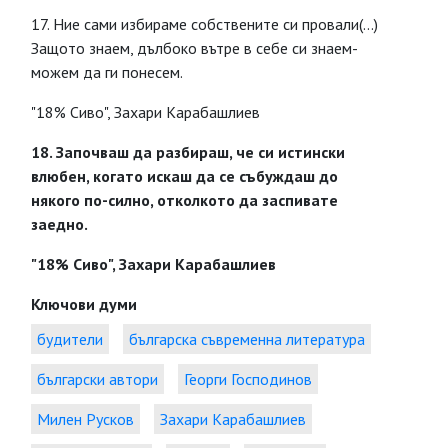
17. Ние сами избираме собствените си провали(...)
Защото знаем, дълбоко вътре в себе си знаем-
можем да ги понесем.
"18% Сиво", Захари Карабашлиев
18. Започваш да разбираш, че си истински
влюбен, когато искаш да се събуждаш до
някого по-силно, отколкото да заспивате
заедно.
"18% Сиво", Захари Карабашлиев
Ключови думи
будители
българска съвременна литература
български автори
Георги Господинов
Милен Русков
Захари Карабашлиев