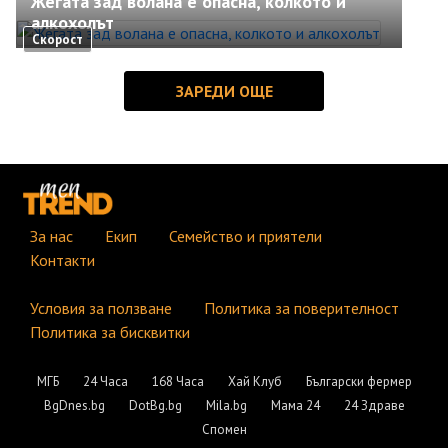
Жегата зад волана е опасна, колкото и
алкохолът
Скорост
За нас
Екип
Семейство и приятели
Контакти
Условия за ползване
Политика за поверителност
Политика за бисквитки
МГБ
24 Часа
168 Часа
Хай Клуб
Български фермер
BgDnes.bg
DotBg.bg
Mila.bg
Мама 24
24 Здраве
Спомен