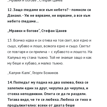
„Мравки и богове“, Стефан Цанев
12. Защо гледаме все към небето? - помисли си
Данаил. - Уж не вярваме, не вярваме, а все към
небето гледаме...
„Мравки и богове“, Стефан Цанев
13. Всичко идва и си отива на тоя свет, все едно и
също, хубаво и лошо, всякога едно и също. Светът
се повтаря и си прилича – с хубавото и лошото. На
Калуньо му стана тъжно. Той не знаеше защо и как
му беше и хубаво, и малко тъжно.
„Калуня-Каля“, Георги Божинов
14. Погледът му падна на два охлюва, бяха се
залепили един за друг, черупка до черупка, и
стояха неподвижни. Опита се да ги раздели.
Тогава видя, че те се любеха. Любеха се тихо и
продължително: всеки от двата беше