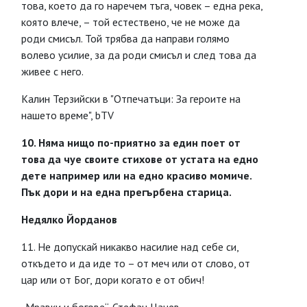
това, което да го наречем тъга, човек – една река,
която влече, – той естествено, че не може да
роди смисъл. Той трябва да направи голямо
волево усилие, за да роди смисъл и след това да
живее с него.
Калин Терзийски в "Отпечатъци: За героите на
нашето време", bTV
10. Няма нищо по-приятно за един поет от
това да чуе своите стихове от устата на едно
дете например или на едно красиво момиче.
Пък дори и на една прегърбена старица.
Недялко Йорданов
11. Не допускай никакво насилие над себе си,
откъдето и да иде то – от меч или от слово, от
цар или от Бог, дори когато е от обич!