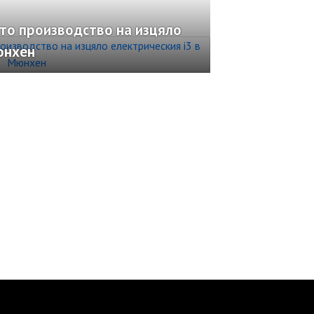
то производство на изцяло
юнхен