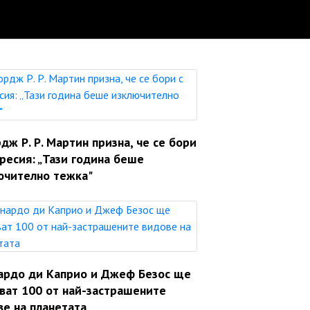
ж Р. Р. Мартин призна, че се бори
ресия: „Тази година беше
ючително тежка"
ардо ди Каприо и Джеф Безос ще
яват 100 от най-застрашените
ве на планетата