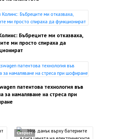
Колинс: Бъбреците ми отказваха,
ите ми просто спираха да
ционират
swagen патентова технология във
а за намаляване на стреса при
ране
Скорост