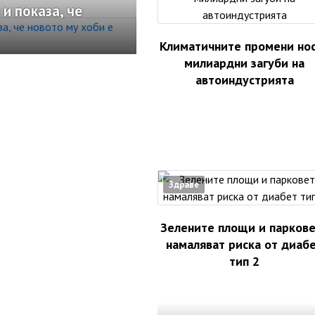
и показа, че
Климатичните промени но
милиардни загуби на
автоиндустрията
Здраве
Зелените площи и парков
намаляват риска от диаб
тип 2