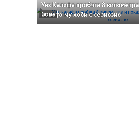
Уиз Калифа пробяга 8 километра 
новото му хоби е сериозно
Здраве