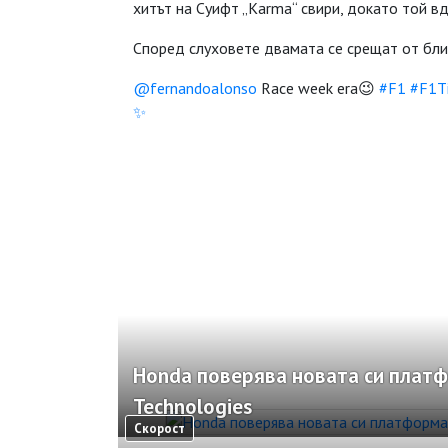
хитът на Суифт „Karma“ свири, докато той вд
Според слуховете двамата се срещат от бли
@fernandoalonso
Race week era😉
#F1
#F1T
✨️
Honda поверява новата си платф
Technologies
Скорост