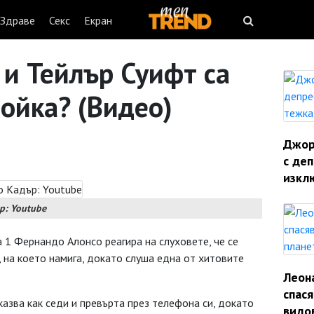
Здраве
Секс
Екран
и Тейлър Суифт са
войка? (Видео)
Джорд
с деп
изкл
р: Youtube
1 Фернандо Алонсо реагира на слуховете, че се
, на което намига, докато слуша една от хитовите
Леон
спас
казва как седи и превърта през телефона си, докато
видо