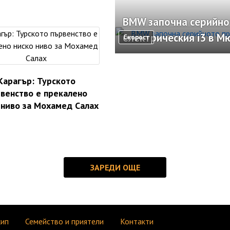
BMW започна серийно
електрическия i3 в М
Скорост
Карагър: Турското
венство е прекалено
 ниво за Мохамед Салах
кип
Семейство и приятели
Контакти