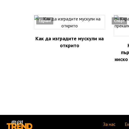
Здраве
Спорт
Как да изградите мускули на
открито
пър
ниско
За нас
Е