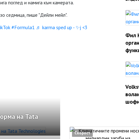
ига поглед и намига към камерата.
зо седмица, пише "Дейли мейл".
ikTok
#Formula1
♬ karma sped up - ✨️j <3
Фил 
орган
функ
Volk
волан
шофи
орма на Tata
Скорост