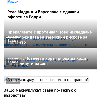
Реал Мадрид и Барселона с еднакви
оферти за Родри
Прекалявате с протеина? Ново изследване
предупреждава за възможни рискове за
Здраве
здравето
Експерт: Повечето хора трябва да ходят
Здраве
по 30 минути на ден
Здраве
Защо махмурлукът става по-тежък с
възрастта?