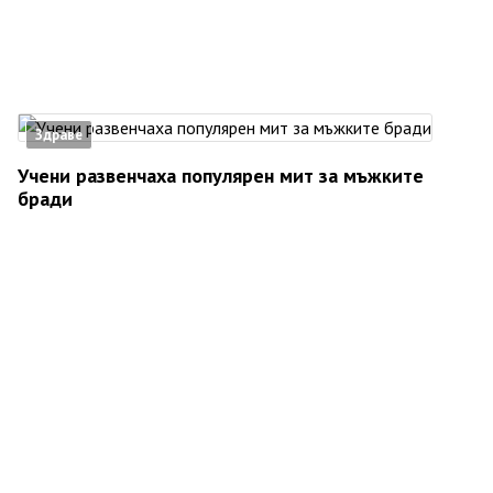
Здраве
Учени развенчаха популярен мит за мъжките
бради