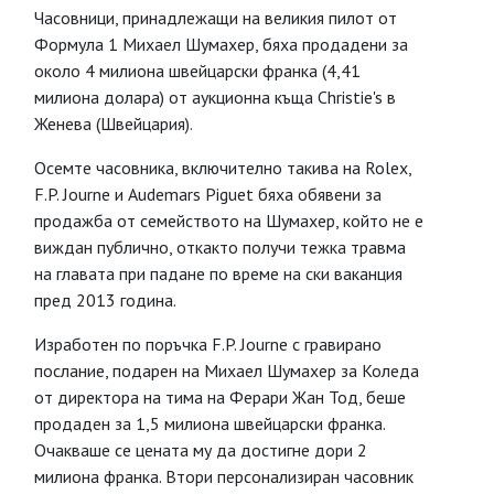
Часовници, принадлежащи на великия пилот от
Формула 1 Михаел Шумахер, бяха продадени за
около 4 милиона швейцарски франка (4,41
милиона долара) от аукционна къща Christie's в
Женева (Швейцария).
Осемте часовника, включително такива на Rolex,
F.P. Journe и Audemars Piguet бяха обявени за
продажба от семейството на Шумахер, който не е
виждан публично, откакто получи тежка травма
на главата при падане по време на ски ваканция
пред 2013 година.
Изработен по поръчка F.P. Journe с гравирано
послание, подарен на Михаел Шумахер за Коледа
от директора на тима на Ферари Жан Тод, беше
продаден за 1,5 милиона швейцарски франка.
Очакваше се цената му да достигне дори 2
милиона франка. Втори персонализиран часовник