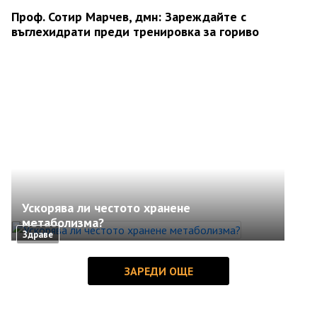
Проф. Сотир Марчев, дмн: Зареждайте с
въглехидрати преди тренировка за гориво
Ускорява ли честото хранене
метаболизма?
Здраве