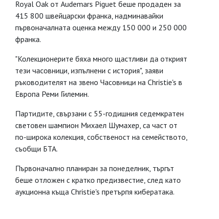
Royal Oak от Audemars Piguet беше продаден за
415 800 швейцарски франка, надминавайки
първоначалната оценка между 150 000 и 250 000
франка.
"Колекционерите бяха много щастливи да открият
тези часовници, изпълнени с история", заяви
ръководителят на звено Часовници на Christie's в
Европа Реми Гилемин.
Партидите, свързани с 55-годишния седемкратен
световен шампион Михаел Шумахер, са част от
по-широка колекция, собственост на семейството,
съобщи БТА.
Първоначално планиран за понеделник, търгът
беше отложен с кратко предизвестие, след като
аукционна къща Christie's претърпя кибератака.