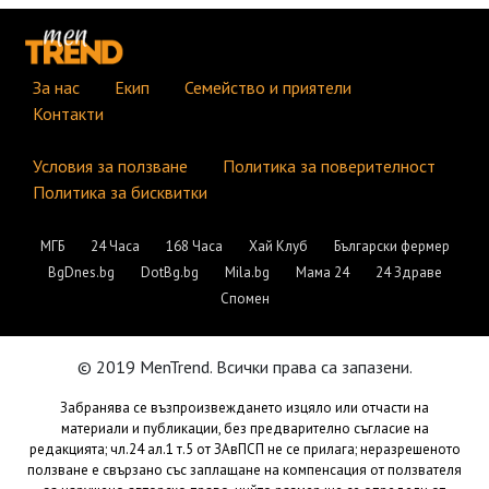
За нас
Екип
Семейство и приятели
Контакти
Условия за ползване
Политика за поверителност
Политика за бисквитки
МГБ
24 Часа
168 Часа
Хай Клуб
Български фермер
BgDnes.bg
DotBg.bg
Mila.bg
Мама 24
24 Здраве
Спомен
© 2019 MenTrend. Всички права са запазени.
Забранява се възпроизвеждането изцяло или отчасти на
материали и публикации, без предварително съгласие на
редакцията; чл.24 ал.1 т.5 от ЗАвПСП не се прилага; неразрешеното
ползване е свързано със заплащане на компенсация от ползвателя