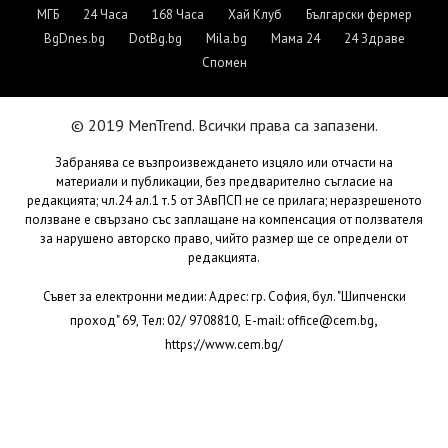
МГБ
24 Часа
168 Часа
Хай Клуб
Български фермер
BgDnes.bg
DotBg.bg
Mila.bg
Мама 24
24 Здраве
Спомен
© 2019 MenTrend. Всички права са запазени.
Забранява се възпроизвеждането изцяло или отчасти на
материали и публикации, без предварително съгласие на
редакцията; чл.24 ал.1 т.5 от ЗАвПСП не се прилага; неразрешеното
ползване е свързано със заплащане на компенсация от ползвателя
за нарушено авторско право, чийто размер ще се определи от
редакцията.
Съвет за електронни медии: Адрес: гр. София, бул. "Шипченски
,
проход" 69, Тел: 02/ 9708810,
E-mail:
office@cem.bg
https://www.cem.bg/