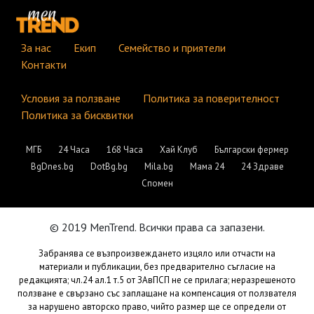
За нас
Екип
Семейство и приятели
Контакти
Условия за ползване
Политика за поверителност
Политика за бисквитки
МГБ
24 Часа
168 Часа
Хай Клуб
Български фермер
BgDnes.bg
DotBg.bg
Mila.bg
Мама 24
24 Здраве
Спомен
© 2019 MenTrend. Всички права са запазени.
Забранява се възпроизвеждането изцяло или отчасти на
материали и публикации, без предварително съгласие на
редакцията; чл.24 ал.1 т.5 от ЗАвПСП не се прилага; неразрешеното
ползване е свързано със заплащане на компенсация от ползвателя
за нарушено авторско право, чийто размер ще се определи от