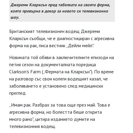
Джереми Кларксън пред табелката на своята ферма,
която превърна в декор за новото си телевизионно
шоу.
Британският телевизионен водещ Джереми
Кларксън съобщи, че е диагностициран с агресивна
форма на рак, писа вестник „Дейли мейл".
Новината той обяви в заключителните епизоди на
петия сезон на документалната поредица
Clarkson's Farm („Фермата на Кларксън"). По време
на разговор със свои колеги водещият казал, че
заболяването е установено след медицински
преглед.
„Имам рак. Разбрах за това още през май. Това е
агресивна форма, но болестта беше открита
много рано", цитира изданието думите на
телевизионния водещ.