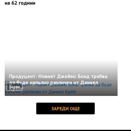
на 62 години
Продуцент: Новият Джеймс Бонд трябва
да бъде напълно различен от Даниел
Екран
Крейг