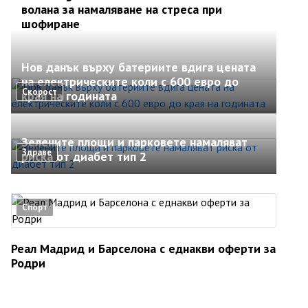
волана за намаляване на стреса при
шофиране
Нов данък върху батериите вдига цената
на електрическите коли с 600 евро до
Скорост
края на годината
Зелените площи и парковете намаляват
Здраве
риска от диабет тип 2
Спорт
Реал Мадрид и Барселона с еднакви оферти за
Родри