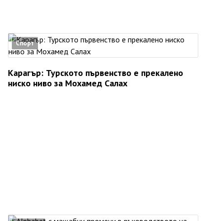
Спорт
Карагър: Турското първенство е прекалено
ниско ниво за Мохамед Салах