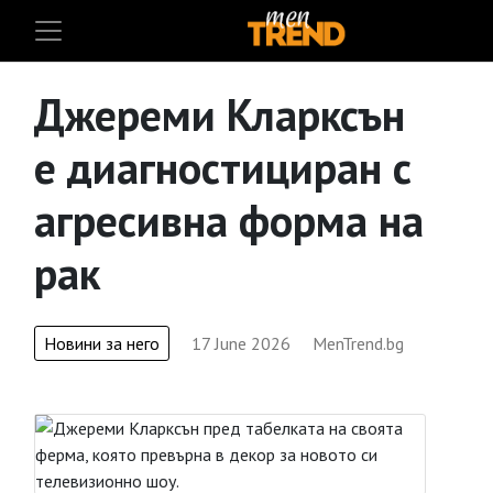
Джереми Кларксън
е диагностициран с
агресивна форма на
рак
Новини за него
17 June 2026
MenTrend.bg