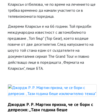
Кларксън отбелязва, че по време на лечението ще
трябва временно да намали участието си в
телевизионната поредица.
Джереми Кларксън е на 66 години. Той придоби
международна известност с автомобилното
предаване „Топ Гиър" (Top Gear), което водеше
повече от две десетилетия. След напускането на
шоуто той стана един от създателите на
документалния сериал The Grand Tour и главно
действащо лице в поредицата „Фермата на
Кларксън", пише БТА.
Джордж Р. Р. Мартин призна, че се бори с
депресия: „Тази година беше