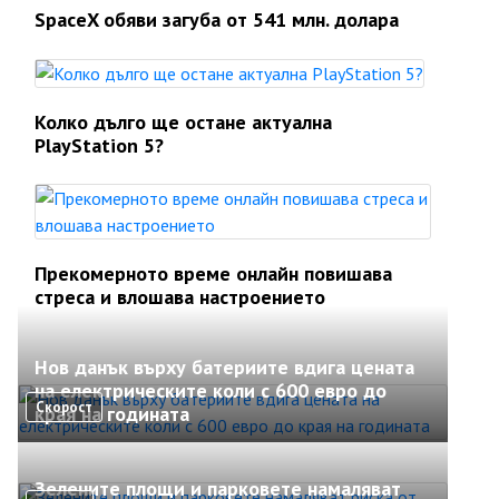
SpaceX обяви загуба от 541 млн. долара
Колко дълго ще остане актуална
PlayStation 5?
Прекомерното време онлайн повишава
стреса и влошава настроението
Нов данък върху батериите вдига цената
на електрическите коли с 600 евро до
Скорост
края на годината
Зелените площи и парковете намаляват