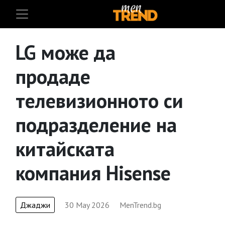
LG може да
продаде
телевизионното си
подразделение на
китайската
компания Hisense
Джаджи
30 May 2026
MenTrend.bg