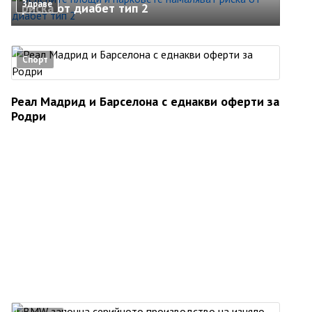
Здраве
риска от диабет тип 2
Спорт
Реал Мадрид и Барселона с еднакви оферти за
Родри