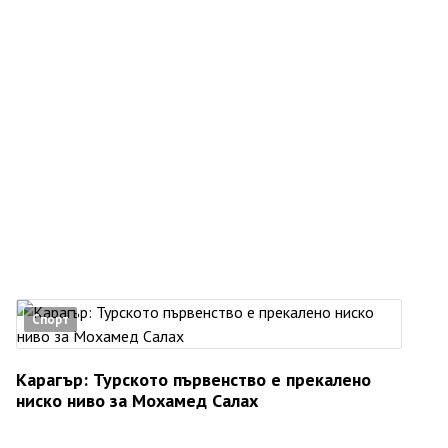
Спорт
Карагър: Турското първенство е прекалено
ниско ниво за Мохамед Салах