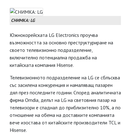
СНИМКА: LG
Южнокорейската LG Electronics проучва
възможността за основно преструктуриране на
своето телевизионно подразделение,
включително потенциална продажба на
китайската компания Hisense.
Телевизионното подразделение на LG се сблъсква
със засилена конкуренция и намаляващ пазарен
дял през последните години. Според аналитичната
фирма Omdia, делът на LG на световния пазар на
телевизори е спаднал до приблизително 10%, а по
отношение на обема на доставките компанията
вече изостава от китайските производители TCL и
Hisense.