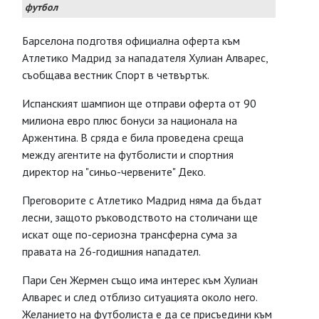
футбол
Барселона подготвя официална оферта към
Атлетико Мадрид за нападателя Хулиан Алварес,
съобщава вестник Спорт в четвъртък.
Испанският шампион ще отправи оферта от 90
милиона евро плюс бонуси за национала на
Аржентина. В сряда е била проведена среща
между агентите на футболисти и спортния
директор на "синьо-червените" Деко.
Преговорите с Атлетико Мадрид няма да бъдат
лесни, защото ръководството на столичани ще
искат още по-сериозна трансферна сума за
правата на 26-годишния нападател.
Пари Сен Жермен също има интерес към Хулиан
Алварес и след отблизо ситуацията около него.
Желанието на футболиста е да се присъедини към