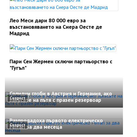
Лео Меси дари 80 000 евро за
възстановяването на Сиера Оесте де
Мадрид
Пари Сен Жермен сключи партньорство с
"Гугъл"
Солидни глоби в Австрия и Германия, ако
Скорост
закъсате на пътя с празен резервоар
Разпродадоха първото електрическо
Скорост
Ferrari за два месеца