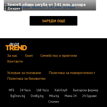
SpaceX обяви загуба от 541 млн. долара
Джаджи
За нас
Екип
Семейство и приятели
Контакти
Условия за ползване
Политика за поверителност
Политика за бисквитки
МГБ
24 Часа
168 Часа
Хай Клуб
Български фермер
BgDnes.bg
DotBg.bg
Mila.bg
Мама 24
24 Здраве
Спомен