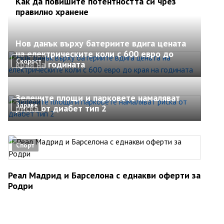
Как да повишите потентността си чрез
правилно хранене
Нов данък върху батериите вдига цената
на електрическите коли с 600 евро до
Скорост
края на годината
Зелените площи и парковете намаляват
Здраве
риска от диабет тип 2
Спорт
Реал Мадрид и Барселона с еднакви оферти за
Родри