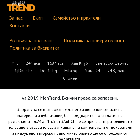
За нас
Екип
Семейство и приятели
Контакти
Условия за ползване
Политика за поверителност
Политика за бисквитки
МГБ
24 Часа
168 Часа
Хай Клуб
Български фермер
BgDnes.bg
DotBg.bg
Mila.bg
Мама 24
24 Здраве
Спомен
© 2019 MenTrend. Всички права са запазени.
Забранява се възпроизвеждането изцяло или отчасти на
материали и публикации, без предварително съгласие на
редакцията; чл.24 ал.1 т.5 от ЗАвПСП не се прилага; неразрешеното
ползване е свързано със заплащане на компенсация от ползвателя
за нарушено авторско право, чийто размер ще се определи от
редакцията.