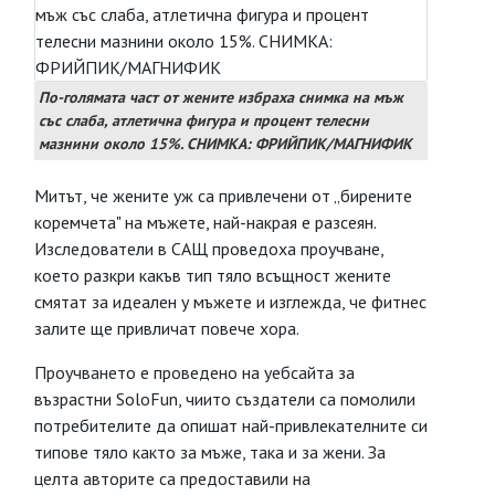
По-голямата част от жените избраха снимка на мъж
със слаба, атлетична фигура и процент телесни
мазнини около 15%. СНИМКА: ФРИЙПИК/МАГНИФИК
Митът, че жените уж са привлечени от „бирените
коремчета" на мъжете, най-накрая е разсеян.
Изследователи в САЩ проведоха проучване,
което разкри какъв тип тяло всъщност жените
смятат за идеален у мъжете и изглежда, че фитнес
залите ще привличат повече хора.
Проучването е проведено на уебсайта за
възрастни SoloFun, чиито създатели са помолили
потребителите да опишат най-привлекателните си
типове тяло както за мъже, така и за жени. За
целта авторите са предоставили на