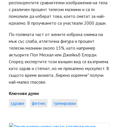
респондентите сравнителни изображения на тела
с различен процент телесни мазнини и са ги
помолили да изберат това, което смятат за най-
идеално. В проучването са участвали 2000 души.
По-голямата част от жените избраха снимка на
мъж със слаба, атлетична фигура и процент
телесни мазнини около 15%, като например
актьорите Пол Мескал или Джейкъб Елорди.
Според експертите този външен вид се възприема
като здрав и стегнат, но не прекалено мускулест. В
същото време визията „бирено коремче" получи
най-малко гласове.
Ключови думи
здраве
фитнес
тренировки