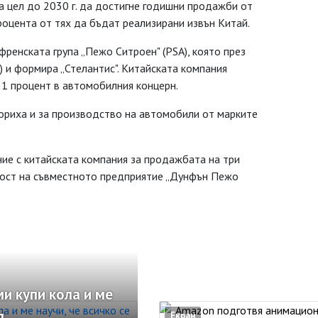
за цел до 2030 г. да достигне годишни продажби от
оцента от тях да бъдат реализирани извън Китай.
ренската група „Пежо Ситроен" (PSA), която през
er) и формира „Стелантис". Китайската компания
1 процент в автомобилния концерн.
ориха и за производство на автомобили от марките
ение с китайската компания за продажбата на три
еност на съвместното предприятие „Дунфън Пежо
ми купи кола и ме
д
Екран