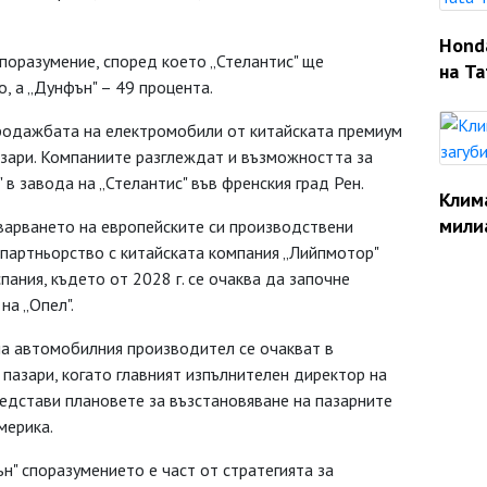
Hond
поразумение, според което „Стелантис" ще
на Ta
, а „Дунфън" – 49 процента.
продажбата на електромобили от китайската премиум
пазари. Компаниите разглеждат и възможността за
в завода на „Стелантис" във френския град Рен.
Клим
мили
оварването на европейските си производствени
 партньорство с китайската компания „Лийпмотор"
ания, където от 2028 г. се очаква да започне
на „Опел".
а автомобилния производител се очакват в
 пазари, когато главният изпълнителен директор на
едстави плановете за възстановяване на пазарните
мерика.
" споразумението е част от стратегията за