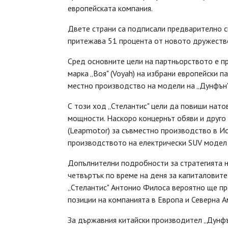
европейската компания.
Двете страни са подписали предварително с
притежава 51 процента от новото дружество
Сред основните цели на партньорството е 
марка „Воя" (Voyah) на избрани европейски 
местно производство на модели на „Дунфън" 
С този ход „Стелантис" цели да повиши нат
мощности. Наскоро концернът обяви и друго
(Leapmotor) за съвместно производство в Исп
производството на електрически SUV модел 
Допълнителни подробности за стратегията н
четвъртък по време на деня за капиталовите
„Стелантис" Антонио Филоса вероятно ще пр
позиции на компанията в Европа и Северна А
За държавния китайски производител „Дунфън