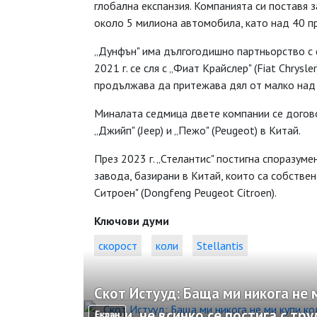
глобална експанзия. Компанията си поставя 
около 5 милиона автомобила, като над 40 пр
„Дунфън" има дългогодишно партньорство с ф
2021 г. се сля с „Фиат Крайслер" (Fiat Chrysl
продължава да притежава дял от малко над 
Миналата седмица двете компании се догов
„Джийп" (Jeep) и „Пежо" (Peugeot) в Китай.
През 2023 г. „Стелантис" постигна споразум
завода, базирани в Китай, които са собств
Ситроен" (Dongfeng Peugeot Citroen).
Ключови думи
скорост
коли
Stellantis
Скот Истууд: Баща ми никога не 
научи, че всичко се постига с тру
Екран