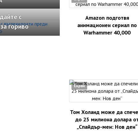
дайте с
Amazon подготвя
анимационен сериал по
за гориво
Warhammer 40,000
Екран
Том Холанд може да спеч
до 25 милиона долара о
„Спайдър-мен: Нов ден“