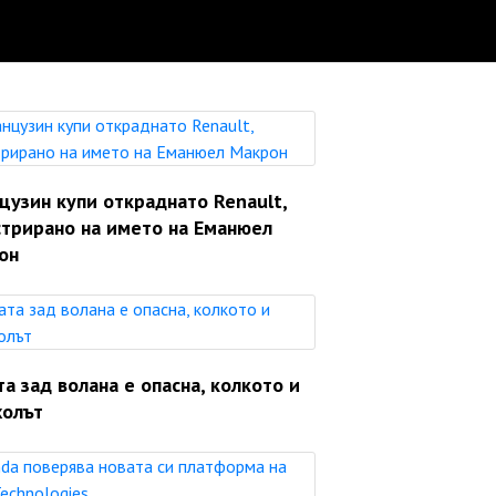
цузин купи откраднато Renault,
стрирано на името на Еманюел
он
а зад волана е опасна, колкото и
холът