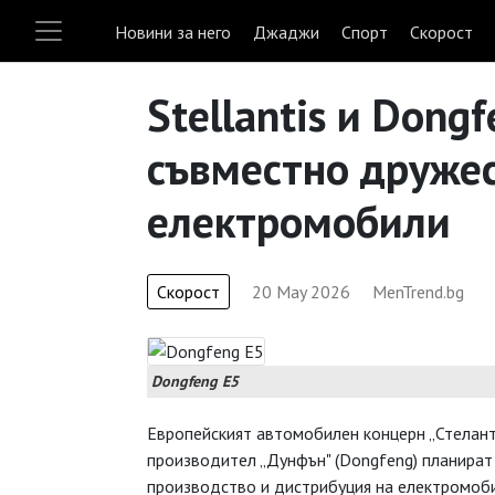
Новини за него
Джаджи
Спорт
Скорост
Stellantis и Dong
съвместно дружес
електромобили
Скорост
20 May 2026
MenTrend.bg
Dongfeng E5
Европейският автомобилен концерн „Стеланти
производител „Дунфън" (Dongfeng) планират
производство и дистрибуция на електромоби