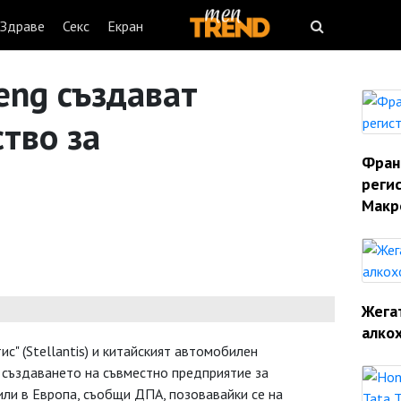
Здраве
Секс
Екран
feng създават
тво за
Фран
реги
Макр
Жегат
алко
с" (Stellantis) и китайският автомобилен
 създаването на съвместно предприятие за
ли в Европа, съобщи ДПА, позовавайки се на