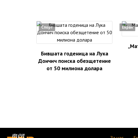
Спорт
Екран
„Ма
Бившата годеница на Лука
Дончич поиска обезщетение
от 50 милиона долара
За нас
Е