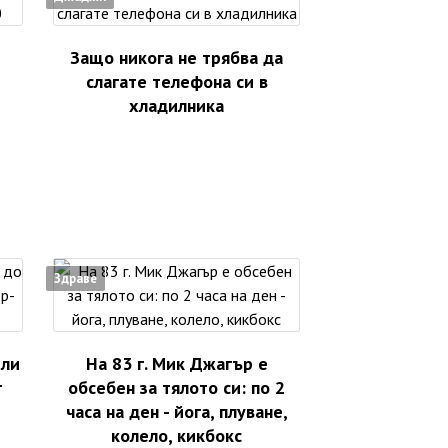
Защо никога не трябва да
слагате телефона си в
хладилника
Здраве
ели
На 83 г. Мик Джагър е
т
обсебен за тялото си: по 2
часа на ден - йога, плуване,
колело, кикбокс