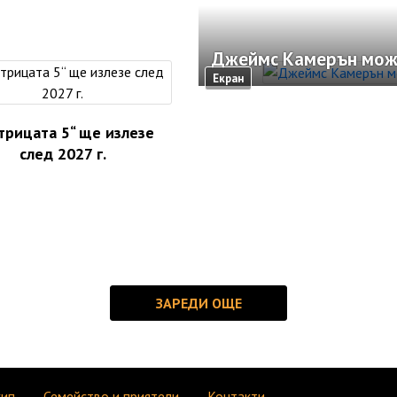
Джеймс Камерън може
Екран
трицата 5“ ще излезе
след 2027 г.
кип
Семейство и приятели
Контакти