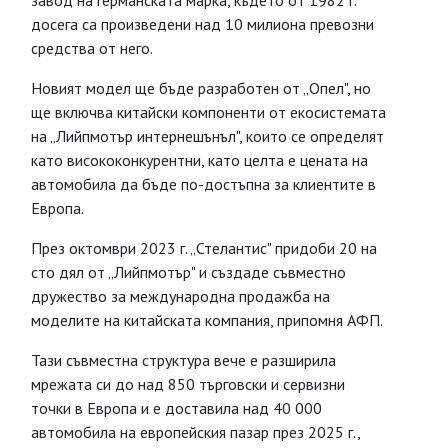
завод на германската марка, където от 1982 г.
досега са произведени над 10 милиона превозни
средства от него.
Новият модел ще бъде разработен от „Опел", но
ще включва китайски компоненти от екосистемата
на „Лийпмотър интернешънъл", които се определят
като висококонкурентни, като целта е цената на
автомобила да бъде по-достъпна за клиентите в
Европа.
През октомври 2023 г. „Стелантис" придоби 20 на
сто дял от „Лийпмотър" и създаде съвместно
дружество за международна продажба на
моделите на китайската компания, припомня АФП.
Тази съвместна структура вече е разширила
мрежата си до над 850 търговски и сервизни
точки в Европа и е доставила над 40 000
автомобила на европейския пазар през 2025 г.,