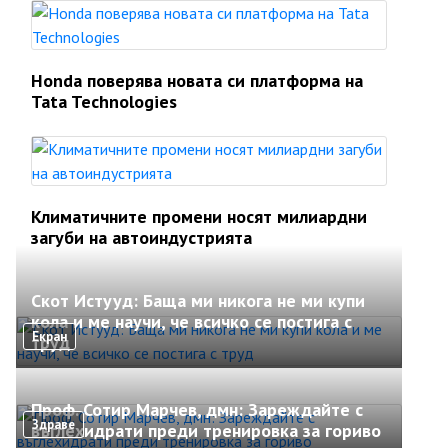
Honda поверява новата си платформа на
Tata Technologies
Климатичните промени носят милиардни
загуби на автоиндустрията
Скот Истууд: Баща ми никога не ми купи
кола и ме научи, че всичко се постига с
Екран
труд
Проф. Сотир Марчев, дмн: Зареждайте с
Здраве
въглехидрати преди тренировка за гориво