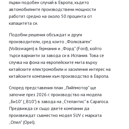
първи подобен случай в Европа, където
автомобилните производствени мощности
работят средно на около 50 процента от
капацитета си.
Подобни решения обсъждат и други
производители, сред които „Фолксваген"
(Volkswagen) в Германия и „Форд" (Ford), който
търси варианти за завода си в Испания. Това се
случва на фона на европейските мита върху
китайските електромобили и засиления интерес на
китайските компании към производство в Европа.
Според представения план „Лийпмотор" ще
започне през 2026 г. производство на модела
„Би10" („B10") в завода на „Стелантис" в Сарагоса.
Предвижда се също двете компании да
произвеждат съвместно модел SUV с марката
„Опел" (Opel).