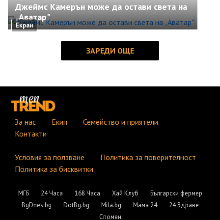
Джеймс Камерън може да остави света на
„Аватар"
Екран
За нас
Екип
Семейство и приятели
Контакти
Условия за ползване
Политика за поверителност
Политика за бисквитки
МГБ
24 Часа
168 Часа
Хай Клуб
Български фермер
BgDnes.bg
DotBg.bg
Mila.bg
Мама 24
24 Здраве
Спомен