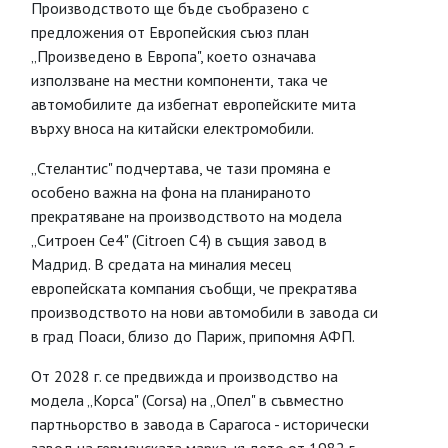
Производството ще бъде съобразено с
предложения от Европейския съюз план
„Произведено в Европа", което означава
използване на местни компоненти, така че
автомобилите да избегнат европейските мита
върху вноса на китайски електромобили.
„Стелантис" подчертава, че тази промяна е
особено важна на фона на планираното
прекратяване на производството на модела
„Ситроен Се4" (Citroen C4) в същия завод в
Мадрид. В средата на миналия месец
европейската компания съобщи, че прекратява
производството на нови автомобили в завода си
в град Поаси, близо до Париж, припомня АФП.
От 2028 г. се предвижда и производство на
модела „Корса" (Corsa) на „Опел" в съвместно
партньорство в завода в Сарагоса - исторически