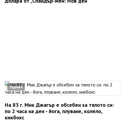
долара от „Спайдър-мен: Нов ден“
Здраве
На 83 г. Мик Джагър е обсебен за тялото си:
по 2 часа на ден - йога, плуване, колело,
кикбокс