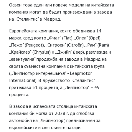
Освен това един или повече модели на китайската
компания могат да бъдат произвеждани в завода
на „Стелантис" в Мадрид.
Европейската компания, която обединява 14
марки, сред които „Фиат" (Fiat), „Опел" (Opel),
„Пежо" (Peugeot), „Ситроен" (Citroën), „Рам" (Ram)
„Крайслер" (Chrysler) и „Джийп" (Jeep), разглежда и
„евентуална" продажба на завода в Мадрид на
своята съвместна компания с китайската група
(„Лийпмотър интернешънъл" - Leapmotor
International). В дружеството „Стелантис"
притежава 51 процента, а „Лийпмотор" – 49
процента.
В завода в испанската столица китайската
компания би могла от 2028 г. да сглобява
автомобил на „Лийпмотор", предназначен за
европейските и световните пазари.