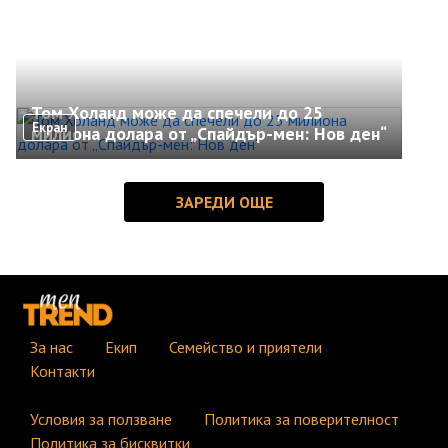
Том Холанд може да спечели до 25
Екран
милиона долара от „Спайдър-мен: Нов ден“
За нас
Екип
Семейство и приятели
Контакти
Условия за ползване
Политика за поверителност
Политика за бисквитки