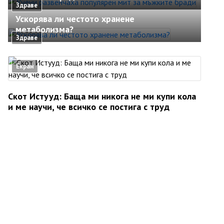
Здраве
Ускорява ли честото хранене
метаболизма?
Здраве
Екран
Скот Истууд: Баща ми никога не ми купи кола
и ме научи, че всичко се постига с труд