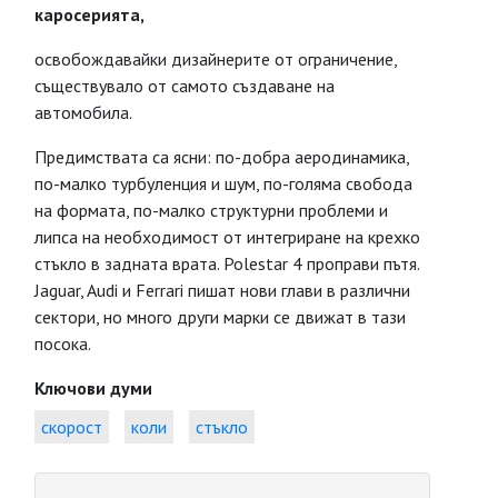
каросерията,
освобождавайки дизайнерите от ограничение,
съществувало от самото създаване на
автомобила.
Предимствата са ясни: по-добра аеродинамика,
по-малко турбуленция и шум, по-голяма свобода
на формата, по-малко структурни проблеми и
липса на необходимост от интегриране на крехко
стъкло в задната врата. Polestar 4 проправи пътя.
Jaguar, Audi и Ferrari пишат нови глави в различни
сектори, но много други марки се движат в тази
посока.
Ключови думи
скорост
коли
стъкло