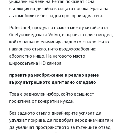
уникални модели на Ferrari показват ясна
еволюция на дизайна в същата посока. Ерата на
автомобилите без задни прозорци идва сега.
Polestar 4, продукт от съюза между китайската
Geely и шведската Volvo, е първият сериен модел,
който напълно елиминира задното стъкло. Нито
наклонено стъкло, нито въздухозаборник:
абсолютно нищо. На неговото място
широкоъгълна HD камера
проектира изображение в реално време
върху вътрешното дигитално огледало
Това е радикален избор, който всъщност
произтича от конкретни нужди.
Без задното стъкло дизайнерите успяват да
удължат покрива, да подобрят аеродинамиката и
да увеличат пространството за пътниците отзад.