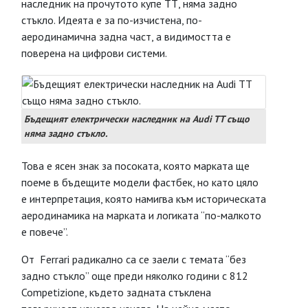
наследник на прочутото купе ТТ, няма задно
стъкло. Идеята е за по-изчистена, по-
аеродинамична задна част, а видимостта е
поверена на цифрови системи.
Бъдещият електрически наследник на Audi TT също
няма задно стъкло.
Това е ясен знак за посоката, която марката ще
поеме в бъдещите модели фастбек, но като цяло
е интерпретация, която намигва към историческата
аеродинамика на марката и логиката “по-малкото
е повече”.
От Ferrari радикално са се заели с темата “без
задно стъкло” още преди няколко години с 812
Competizione, където задната стъклена