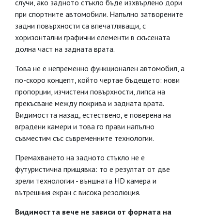
случи, ако задното стъкло бъде изхвърлено дори
при спортните автомобили. Напълно затворените
задни повърхности са впечатляващи, с
хоризонтални графични елементи в скъсената
долна част на задната врата.
Това не е непременно функционален автомобил, а
по-скоро концепт, който чертае бъдещето: нови
пропорции, изчистени повърхности, липса на
прекъсване между покрива и задната врата.
Видимостта назад, естествено, е поверена на
вградени камери и това го прави напълно
съвместим със съвременните технологии.
Премахването на задното стъкло не е
футуристична прищявка: то е резултат от две
зрели технологии - външната HD камера и
вътрешния екран с висока резолюция.
Видимостта вече не зависи от формата на