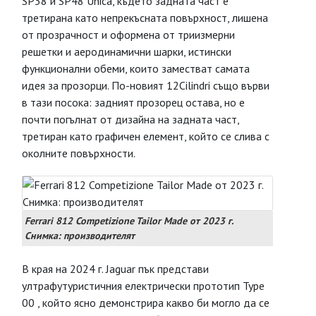
SP38 и SP48 Unica, където задната част е
третирана като непрекъсната повърхност, лишена
от прозрачност и оформена от триизмерни
решетки и аеродинамични шарки, истински
функционални обеми, които заместват самата
идея за прозорци. По-новият 12Cilindri също върви
в тази посока: задният прозорец остава, но е
почти погълнат от дизайна на задната част,
третиран като графичен елемент, който се слива с
околните повърхности.
Ferrari 812 Competizione Tailor Made от 2023 г.
Снимка: производителят
В края на 2024 г. Jaguar пък представи
ултрафутуристичния електрически прототип Type
00 , който ясно демонстрира какво би могло да се