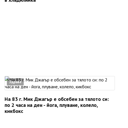
Здраве
На 83 г. Мик Джагър е обсебен за тялото си:
по 2 часа на ден - йога, плуване, колело,
кикбокс