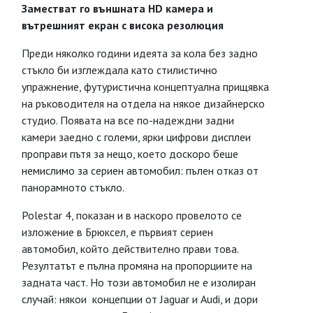
Заместват го външната HD камера и
вътрешният екран с висока резолюция
Преди няколко години идеята за кола без задно
стъкло би изглеждала като стилистично
упражнение, футуристична концептуална прищявка
на ръководителя на отдела на някое дизайнерско
студио. Появата на все по-надеждни задни
камери заедно с големи, ярки цифрови дисплеи
проправи пътя за нещо, което доскоро беше
немислимо за сериен автомобил: пълен отказ от
панорамното стъкло.
Polestar 4, показан и в наскоро провелото се
изложение в Брюксел, е първият сериен
автомобил, който действително прави това.
Резултатът е пълна промяна на пропорциите на
задната част. Но този автомобил не е изолиран
случай: някои концепции от Jaguar и Audi, и дори