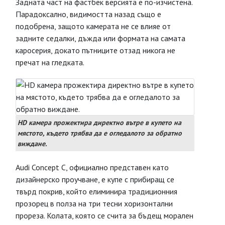
Задната част на фастбек версията е по-изчистена.
Парадоксално, видимостта назад също е
подобрена, защото камерата не се влияе от
задните седалки, дъжда или формата на самата
каросерия, докато пътниците отзад никога не
пречат на гледката.
HD камера прожектира директно вътре в купето на
мястото, където трябва да е огледалото за обратно
виждане.
Audi Concept C, официално представен като
дизайнерско проучване, е купе с прибиращ се
твърд покрив, който елиминира традиционния
прозорец в полза на три тесни хоризонтални
прореза. Колата, която се счита за бъдещ морален