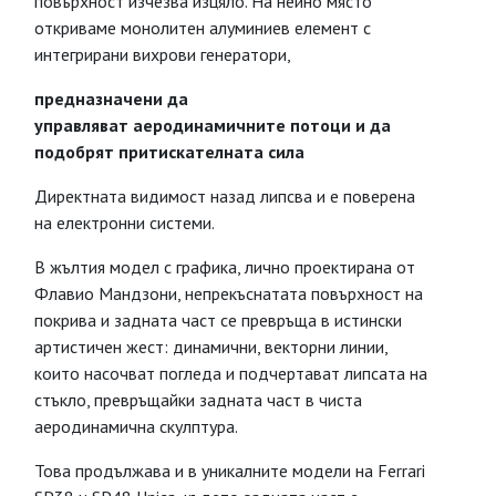
повърхност изчезва изцяло. На нейно място
откриваме монолитен алуминиев елемент с
интегрирани вихрови генератори,
предназначени да
управляват аеродинамичните потоци и да
подобрят притискателната сила
Директната видимост назад липсва и е поверена
на електронни системи.
В жълтия модел с графика, лично проектирана от
Флавио Мандзони, непрекъснатата повърхност на
покрива и задната част се превръща в истински
артистичен жест: динамични, векторни линии,
които насочват погледа и подчертават липсата на
стъкло, превръщайки задната част в чиста
аеродинамична скулптура.
Това продължава и в уникалните модели на Ferrari