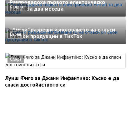
Разпродадоха първото електрическо
Скорост
Ferrari за два месеца
„Дисни" разреши използването на откъси
Екран
от свои продукции в ТикТок
Спорт
Луиш Фиго за Джани Инфантино: Късно е да
спаси достойнството си