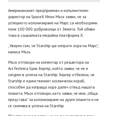
Американският предприемач и изпълнителен
директор на SpaceX Илон Мъск заяви, че за
успешното колонизиране на Марс са необходими
поне 100 000 доброволци от Земята. Той обяви
това в социалната медийна платформа X.
„Уверен съм, че Starship ще изпрати хора на Марс",
написа Мъск.
Мъск отговори на коментар от редактора на
ArsTechnica Ерик Бергер, който заяви, че не е
сигурен в успеха на Starship. Бергер отбеляза, че
Starship е единственият космически кораб,
способен да изпраща хора далеч отвъд нашата
планета. Мъск отговори, като заяви, че има „обща
представа" за колонизиране на други планети и не
се съмнява в успеха на Starship.