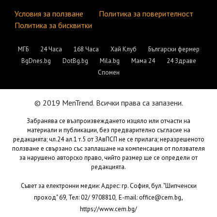
Условия за ползване
Политика за поверителност
Политика за бисквитки
МГБ
24 Часа
168 Часа
Хай Клуб
Български фермер
BgDnes.bg
DotBg.bg
Mila.bg
Мама 24
24 Здраве
Спомен
© 2019 MenTrend. Всички права са запазени.
Забранява се възпроизвеждането изцяло или отчасти на
материали и публикации, без предварително съгласие на
редакцията; чл.24 ал.1 т.5 от ЗАвПСП не се прилага; неразрешеното
ползване е свързано със заплащане на компенсация от ползвателя
за нарушено авторско право, чийто размер ще се определи от
редакцията.
Съвет за електронни медии: Адрес: гр. София, бул. "Шипченски
,
проход" 69, Тел: 02/ 9708810,
E-mail:
office@cem.bg
https://www.cem.bg/