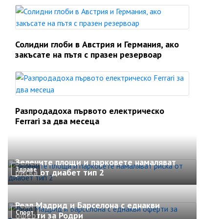
Солидни глоби в Австрия и Германия, ако
закъсате на пътя с празен резервоар
Разпродадоха първото електрическо
Ferrari за два месеца
Зелените площи и парковете намаляват
Здраве
риска от диабет тип 2
Реал Мадрид и Барселона с еднакви
Спорт
оферти за Родри