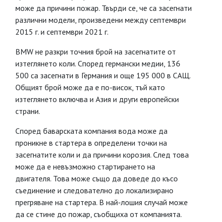
може да причини пожар. Твърди се, че са засегнати
различни модели, произведени между септември
2015 г. и септември 2021 г.
BMW не разкри точния брой на засегнатите от
изтеглянето коли. Според германски медии, 136
500 са засегнати в Германия и още 195 000 в САЩ.
Общият брой може да е по-висок, тъй като
изтеглянето включва и Азия и други европейски
страни.
Според баварската компания вода може да
проникне в стартера в определени точки на
засегнатите коли и да причини корозия. След това
може да е невъзможно стартирането на
двигателя. Това може също да доведе до късо
съединение и следователно до локализирано
прегряване на стартера. В най-лошия случай може
да се стине до пожар, съобщиха от компанията.