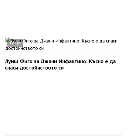
Спорт
Луиш Фиго за Джани Инфантино: Късно е да
спаси достойнството си