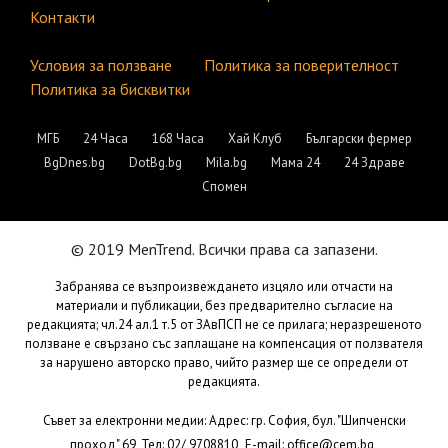
Контакти
Условия за ползване
Политика за поверителност
Политика за бисквитки
МГБ
24 Часа
168 Часа
Хай Клуб
Български фермер
BgDnes.bg
DotBg.bg
Mila.bg
Мама 24
24 Здраве
Спомен
© 2019 MenTrend. Всички права са запазени.
Забранява се възпроизвеждането изцяло или отчасти на
материали и публикации, без предварително съгласие на
редакцията; чл.24 ал.1 т.5 от ЗАвПСП не се прилага; неразрешеното
ползване е свързано със заплащане на компенсация от ползвателя
за нарушено авторско право, чийто размер ще се определи от
редакцията.
Съвет за електронни медии: Адрес: гр. София, бул. "Шипченски
,
проход" 69, Тел: 02/ 9708810,
E-mail:
office@cem.bg