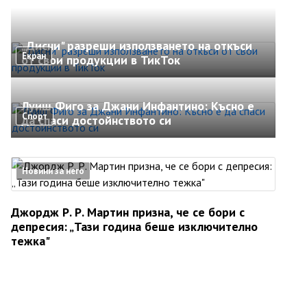
„Дисни" разреши използването на откъси
Екран
от свои продукции в ТикТок
Луиш Фиго за Джани Инфантино: Късно е
Спорт
да спаси достойнството си
Новини за него
Джордж Р. Р. Мартин призна, че се бори с
депресия: „Тази година беше изключително
тежка"