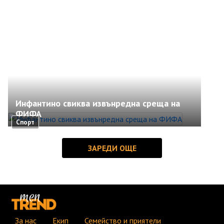
Инфантино свиква извънредна среща на
ФИФА
Спорт
За нас
Екип
Семейство и приятели