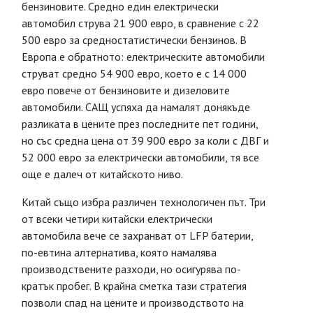
бензиновите. Средно един електрически
автомобил струва 21 900 евро, в сравнение с 22
500 евро за средностатистически бензинов. В
Европа е обратното: електрическите автомобили
струват средно 54 900 евро, което е с 14 000
евро повече от бензиновите и дизеловите
автомобили. САЩ успяха да намалят донякъде
разликата в цените през последните пет години,
но със средна цена от 39 900 евро за коли с ДВГ и
52 000 евро за електрически автомобили, тя все
още е далеч от китайското ниво.
Китай също избра различен технологичен път. Три
от всеки четири китайски електрически
автомобила вече се захранват от LFP батерии,
по-евтина алтернатива, която намалява
производствените разходи, но осигурява по-
кратък пробег. В крайна сметка тази стратегия
позволи спад на цените и производството на