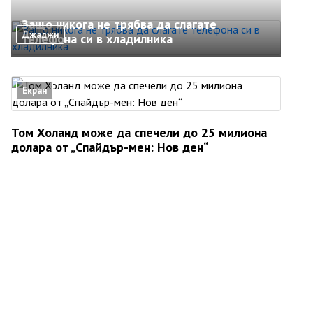
Защо никога не трябва да слагате
Джаджи
телефона си в хладилника
Екран
Том Холанд може да спечели до 25 милиона
долара от „Спайдър-мен: Нов ден“