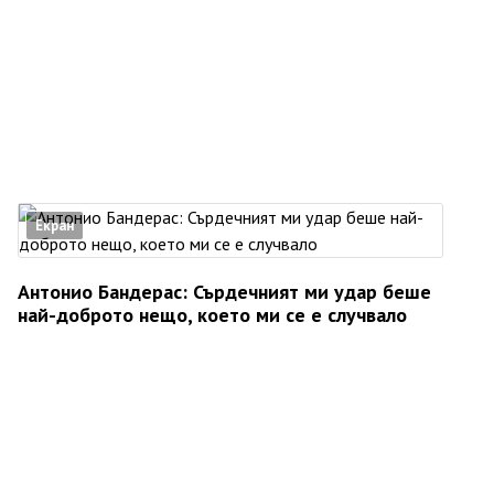
Екран
Антонио Бандерас: Сърдечният ми удар беше
най-доброто нещо, което ми се е случвало