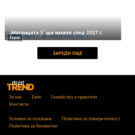
„Матрицата 5“ ще излезе след 2027 г.
Екран
За нас
Екип
Семейство и приятели
Контакти
Условия за ползване
Политика за поверителност
Политика за бисквитки