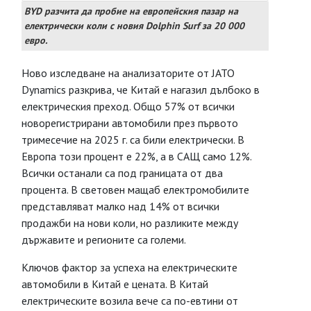
BYD разчита да пробие на европейския пазар на
електрически коли с новия Dolphin Surf за 20 000
евро.
Ново изследване на анализаторите от JATO
Dynamics разкрива, че Китай е нагазил дълбоко в
електрическия преход. Общо 57% от всички
новорегистрирани автомобили през първото
тримесечие на 2025 г. са били електрически. В
Европа този процент е 22%, а в САЩ само 12%.
Всички останали са под границата от два
процента. В световен мащаб електромобилите
представляват малко над 14% от всички
продажби на нови коли, но разликите между
държавите и регионите са големи.
Ключов фактор за успеха на електрическите
автомобили в Китай е цената. В Китай
електрическите возила вече са по-евтини от