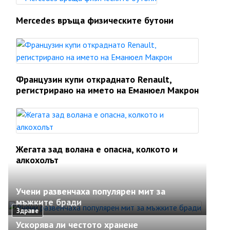
Mercedes връща физическите бутони
Французин купи откраднато Renault,
регистрирано на името на Еманюел Макрон
Жегата зад волана е опасна, колкото и
алкохолът
Учени развенчаха популярен мит за
мъжките бради
Здраве
Ускорява ли честото хранене