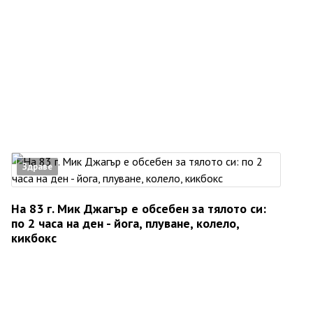
Здраве
На 83 г. Мик Джагър е обсебен за тялото си:
по 2 часа на ден - йога, плуване, колело,
кикбокс