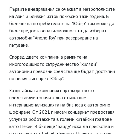
Първите внедрявания се очакват в метрополисите
на Азия и Близкия изток по-късно тази година. В
бъдеще на потребителите на "Юбър" там може да
бъде предоставена възможността да изберат
автомобил "Аполо Гоу" при резервиране на
пътуване.
Според двете компании в рамките на
многогодишното сътрудничество "хиляди"
автономни превозни средства ще бъдат достъпни
по целия свят чрез "Юбър".
За китайската компания партньорството
представлява значителна стъпка към
интернационализацията на бизнеса с автономно
шофиране. От 2021 г. насам концернът предоставя
услуги за роботаксита в големи китайски градове
като Пекин. В бъдеще "Байду" иска да присъства и
на пазари като Дубай и Европа. Първите тестови