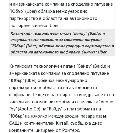
Китайският технологичен гигант "Байду" (Baidu) и
американската компания за споделено пътуване
"Юбър" (Uber) обявиха международно партньорство в
областта на автономното шофиране. Снимка: Uber
Китайският технологичен гигант "Байду" (Baidu) и
американската компания за споделено пътуване
"Юбър" (Uber) обявиха международно
партньорство в областта на автономното
шофиране. Те ще си партнират за внедряването на
хиляди автономни автомобили от марката "Аполо
Гоу" (Apollo Go) на "Байду" в платформата на
"Юбър" на няколко международни пазара извън
САЩ и континентален Китай, съобщиха днес
компаниите, цитирани от Ройтерс.