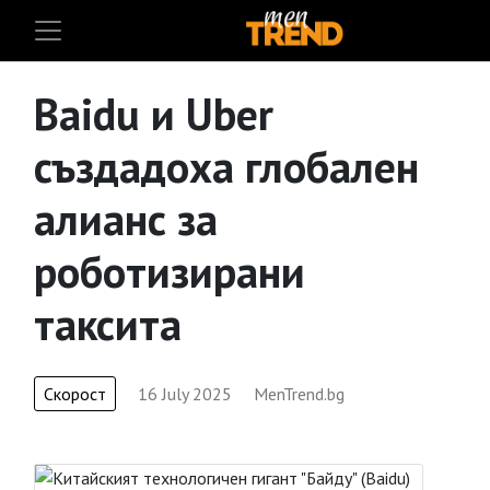
Baidu и Uber
създадоха глобален
алианс за
роботизирани
таксита
Скорост
16 July 2025
MenTrend.bg