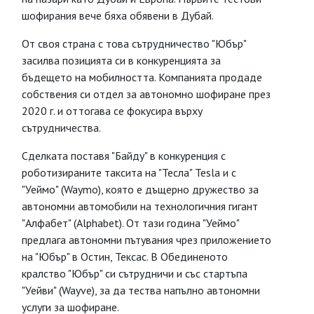
шофирания вече бяха обявени в Дубай.
От своя страна с това сътрудничество "Юбър"
засилва позицията си в конкуренцията за
бъдещето на мобилността. Компанията продаде
собствения си отдел за автономно шофиране през
2020 г. и оттогава се фокусира върху
сътрудничества.
Сделката поставя "Байду" в конкуренция с
роботизираните таксита на "Тесла" Tesla и с
"Уеймо" (Waymo), която е дъщерно дружество за
автономни автомобили на технологичния гигант
"Алфабет" (Аlphabet). От тази година "Уеймо"
предлага автономни пътувания чрез приложението
на "Юбър" в Остин, Тексас. В Обединеното
кралство "Юбър" си сътрудничи и със стартъпа
"Уейви" (Wayve), за да тества напълно автономни
услуги за шофиране.