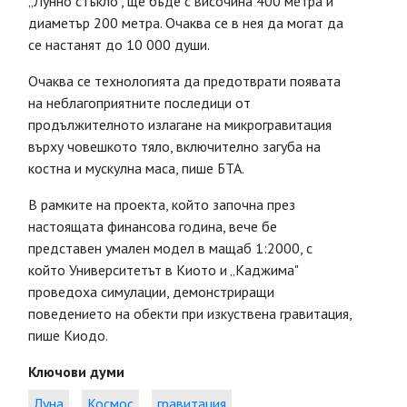
„Лунно стъкло", ще бъде с височина 400 метра и
диаметър 200 метра. Очаква се в нея да могат да
се настанят до 10 000 души.
Очаква се технологията да предотврати появата
на неблагоприятните последици от
продължителното излагане на микрогравитация
върху човешкото тяло, включително загуба на
костна и мускулна маса, пише БТА.
В рамките на проекта, който започна през
настоящата финансова година, вече бе
представен умален модел в мащаб 1:2000, с
който Университетът в Киото и „Каджима"
проведоха симулации, демонстриращи
поведението на обекти при изкуствена гравитация,
пише Киодо.
Ключови думи
Луна
Космос
гравитация