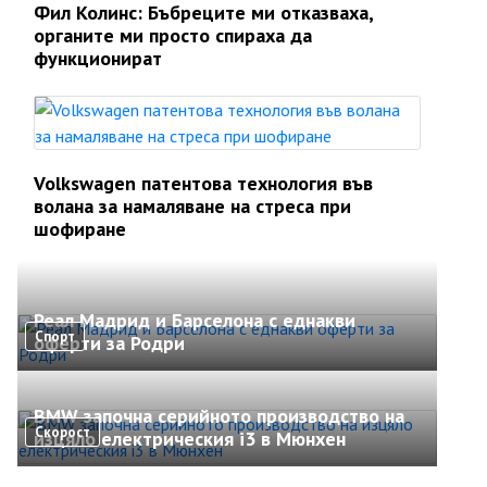
Фил Колинс: Бъбреците ми отказваха,
органите ми просто спираха да
функционират
Volkswagen патентова технология във
волана за намаляване на стреса при
шофиране
Реал Мадрид и Барселона с еднакви
Спорт
оферти за Родри
BMW започна серийното производство на
Скорост
изцяло електрическия i3 в Мюнхен