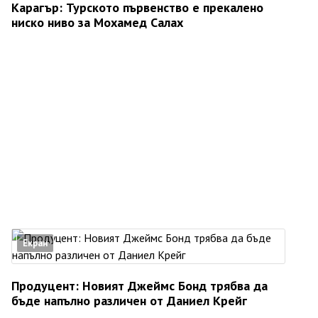
Карагър: Турското първенство е прекалено
ниско ниво за Мохамед Салах
Екран
Продуцент: Новият Джеймс Бонд трябва да
бъде напълно различен от Даниел Крейг