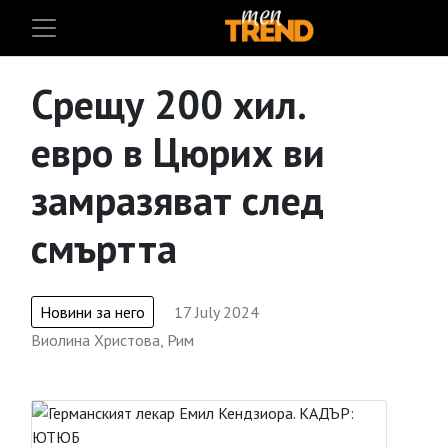
Срещу 200 хил.
евро в Цюрих ви
замразяват след
смъртта
Новини за него
17 July 2024
Виолина Христова, Рим