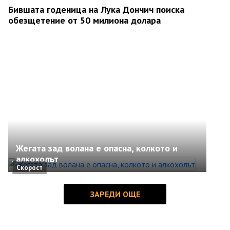
Бившата годеница на Лука Дончич поиска
обезщетение от 50 милиона долара
Жегата зад волана е опасна, колкото и
алкохолът
Скорост