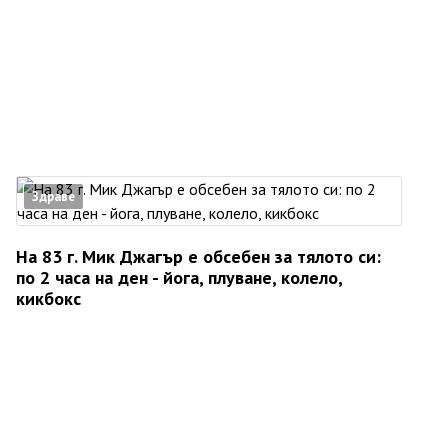
Здраве
На 83 г. Мик Джагър е обсебен за тялото си:
по 2 часа на ден - йога, плуване, колело,
кикбокс