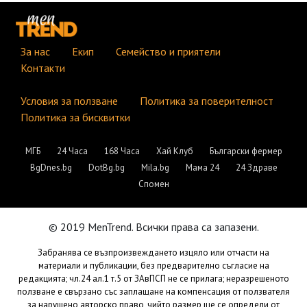
За нас
Екип
Семейство и приятели
Контакти
Условия за ползване
Политика за поверителност
Политика за бисквитки
МГБ
24 Часа
168 Часа
Хай Клуб
Български фермер
BgDnes.bg
DotBg.bg
Mila.bg
Мама 24
24 Здраве
Спомен
© 2019 MenTrend. Всички права са запазени.
Забранява се възпроизвеждането изцяло или отчасти на
материали и публикации, без предварително съгласие на
редакцията; чл.24 ал.1 т.5 от ЗАвПСП не се прилага; неразрешеното
ползване е свързано със заплащане на компенсация от ползвателя
за нарушено авторско право, чийто размер ще се определи от