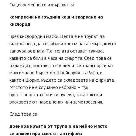
Същевременно се извършват и
компресии на гръдния
кош и вкарване на
кислород
чрез кислородни маски. Целта е не трупът да
възкръсне, а да се забави клетъчната смърт, която
започва веднага. Т.е. телата остават такива,
каквито са били в часа на смъртта. След това се
охлаждат, поставят се в лед и се транспортират
максимално бързо до Швейцария - в Рафц, в
кантон Цюрих, където са складовете на фирмата.
Мястото не е случайно избрано – тук
престъпността е почти нулева, така както и
рисковете от наводнения или земетресения.
След това се
дренира кръвта от трупа и
на нейно място
се
инжектира смес от антифриз