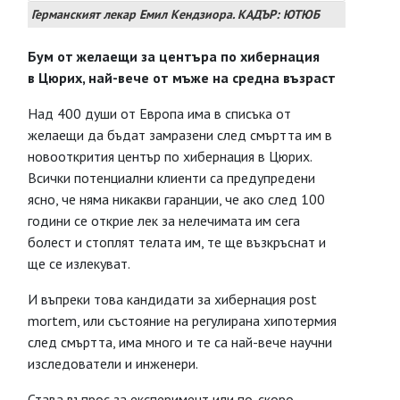
Германският лекар Емил Кендзиора. КАДЪР: ЮТЮБ
Бум
от желаещи
за центъра по
хибернация
в
Цюрих, най-вече
от мъже
на средна
възраст
Над 400 души от Европа има в списъка от
желаещи да бъдат замразени след смъртта им в
новооткрития център по хибернация в Цюрих.
Всички потенциални клиенти са предупредени
ясно, че няма никакви гаранции, че ако след 100
години се открие лек за нелечимата им сега
болест и стоплят телата им, те ще възкръснат и
ще се излекуват.
И въпреки това кандидати за хибернация post
mortem, или състояние на регулирана хипотермия
след смъртта, има много и те са най-вече научни
изследователи и инженери.
Става въпрос за експеримент или по-скоро