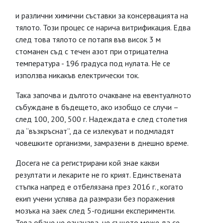
и различни химични съставки за консервацията на
тялото. Този процес се нарича витрификация. Едва
след това тялото се потапя във висок 3 м
стоманен съд с течен азот при отрицателна
температура - 196 градуса под нулата. Не се
използва никакъв електрически ток.
Така започва и дългото очакване на евентуалното
събуждане в бъдещето, ако изобщо се случи –
след 100, 200, 500 г. Надеждата е след столетия
да “възкръснат”, да се излекуват и подмладят
човешките организми, замразени в днешно време.
Досега не са регистрирани кой знае какви
резултати и лекарите не го крият. Единствената
стъпка напред е отбелязана през 2016 г., когато
екип учени успява да размрази без поражения
мозъка на заек след 5-годишни експерименти.
Това обаче не означава, че същото може да се