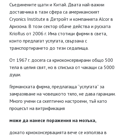
Съединените щати и Китай. Двата най-важни
доставчика в тази сфера са американският
Cryonics Institute в Детройт и компанията Alcor в
Аризона. В този сектор обаче действа и руската
KrioRus от 2006 г. Има стотици фирми в света,
които предлагат услугата, свързана с
транспортирането до тези седалища.
От 1967 г. досега са криоконсервирани общо 500
тела в целия свят, но в списъка от чакащи са 5000
души.
Германската фирма, предлагаща “услугата” за
замразяване на човешкото тяло, не дава гаранции.
Много учени са скептично настроени, тъй като
процесът на витрификация
може да нанесе
поражения на мозъка,
докато криоконсервацията вече се използва в