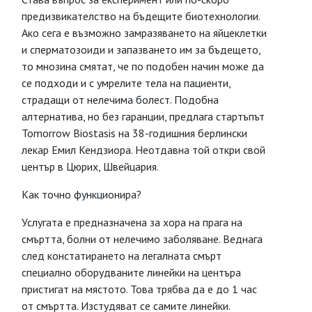
предизвикателство на бъдещите биотехнологии.
Ако сега е възможно замразяването на яйцеклетки
и сперматозоиди и запазването им за бъдещето,
то мнозина смятат, че по подобен начин може да
се подходи и с умрелите тела на пациенти,
страдащи от нелечима болест. Подобна
алтернатива, но без гаранции, предлага стартъпът
Tomorrow Biostasis на 38-годишния берлински
лекар Емил Кендзиора. Неотдавна той откри свой
център в Цюрих, Швейцария.
Как точно функционира?
Услугата е предназначена за хора на прага на
смъртта, болни от нелечимо заболяване. Веднага
след констатирането на легалната смърт
специално оборудваните линейки на центъра
пристигат на мястото. Това трябва да е до 1 час
от смъртта. Изстудяват се самите линейки.