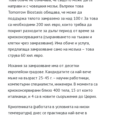
направи и с човешкия мозък. Въпреки това
Tomorrow Biostasis обещава, че може да
поддържа тялото замразено за над 100 г. За това
са необходими 200 хил. евро, които трябва да
покрият разходите за дълъг период от време за
криоконсервацията (съхраняването на тъкани и
клетки чрез замразяване). Има обаче и услуга,
предлагаща замразяване само на мозъка – това
струва 60 хил. евро.
Искания за замразяване има от десетки
европейски градове. Кандидатите са най-вече
мъже на възраст 25-45 г. – научни работници,
компютърни специалисти, инженери. В момента са
криоконсервирани близо 400 тела, 15 от които
италианци, и 4 са в новите съоръжения до Цюрих.
Криогениката (работата в условията на ниски
температури) днес се практикува най-вече в