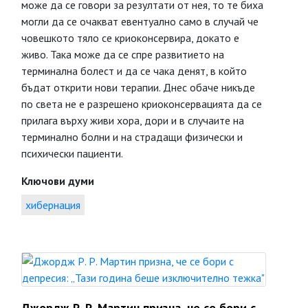
може да се говори за резултати от нея, то те биха
могли да се очакват евентуално само в случай че
човешкото тяло се криоконсервира, докато е
живо. Така може да се спре развитието на
терминална болест и да се чака денят, в който
бъдат открити нови терапии. Днес обаче никъде
по света не е разрешено криоконсервацията да се
прилага върху живи хора, дори и в случаите на
терминално болни и на страдащи физически и
психически пациенти.
Ключови думи
хибернация
Джордж Р. Р. Мартин призна, че се бори с