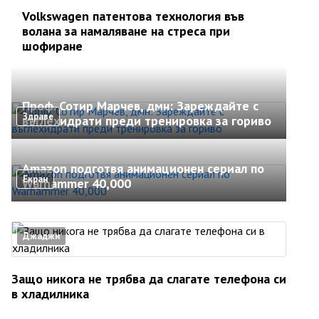
Volkswagen патентова технология във
волана за намаляване на стреса при
шофиране
Проф. Сотир Марчев, дмн: Зареждайте с
Здраве
въглехидрати преди тренировка за гориво
Amazon подготвя анимационен сериал по
Екран
Warhammer 40,000
Джаджи
Защо никога не трябва да слагате телефона си
в хладилника