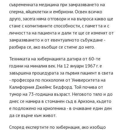
съвременната медицина при замразяването на
сперма, яйцеклетки и ембриони. Освен всичко
друго, засега няма отговори и на въпроса какво ще
стане с когнитивните способности, с паметта и с
личността на пациента и дали те ще се изменят от
замразяването и от евентуалното събуждане -
разбира се, ако въобще се стигне до него.
Техниката на хибернацията датира от 60-те
години на миналия век. На 12 януари 1967 г. е
завършена процедурата за първия пациент в света
- професора по психология от Университета на
Калифорния Джеймс Бедфорд. Той почива от
тумор на 73-годишна възраст. Неговото тяло и до
днес се намира в стоманен съд в Аризона, където
е подложено на криогеника - в очакване един ден
да се върне към живот.
Според експертите по хибернация, ако изобщо