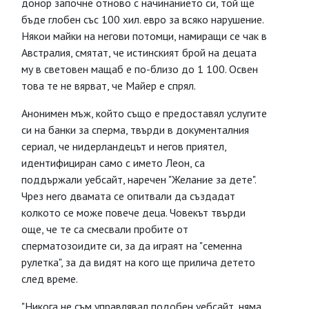
донор започне отново с начинанието си, той ще
бъде глобен със 100 хил. евро за всяко нарушение.
Някои майки на негови потомци, намиращи се чак в
Австралия, смятат, че истинският брой на децата
му в световен мащаб е по-близо до 1 100. Освен
това те не вярват, че Майер е спрял.
Анонимен мъж, който също е предоставял услугите
си на банки за сперма, твърди в документалния
сериал, че нидерландецът и негов приятел,
идентифициран само с името Леон, са
поддържали уебсайт, наречен "Желание за дете".
Чрез него двамата се опитвали да създадат
колкото се може повече деца. Човекът твърди
още, че те са смесвали пробите от
сперматозоидите си, за да играят на "семенна
рулетка", за да видят на кого ще прилича детето
след време.
"Никога не съм управлявал подобен уебсайт, няма