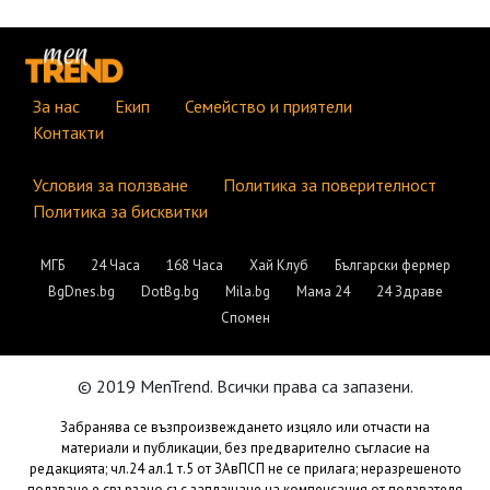
За нас
Екип
Семейство и приятели
Контакти
Условия за ползване
Политика за поверителност
Политика за бисквитки
МГБ
24 Часа
168 Часа
Хай Клуб
Български фермер
BgDnes.bg
DotBg.bg
Mila.bg
Мама 24
24 Здраве
Спомен
© 2019 MenTrend. Всички права са запазени.
Забранява се възпроизвеждането изцяло или отчасти на
материали и публикации, без предварително съгласие на
редакцията; чл.24 ал.1 т.5 от ЗАвПСП не се прилага; неразрешеното
ползване е свързано със заплащане на компенсация от ползвателя