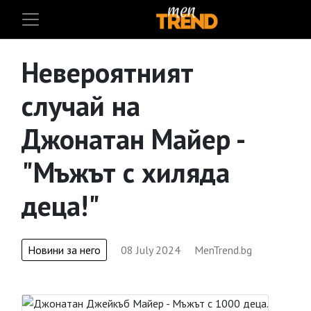
Невероятният
случай на
Джонатан Майер -
"Мъжът с хиляда
деца!"
Новини за него
08 July 2024
MenTrend.bg