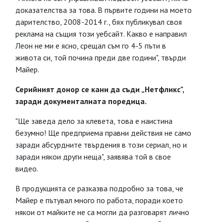
доказателства за това. В първите години на моето
дарителство, 2008-2014 г., бях публикувал своя
реклама на същия този уебсайт. Какво е направил
Леон не ми е ясно, срещал съм го 4-5 пъти в
живота си, той почина преди две години", твърди
Майер.
Серийният донор се кани да съди „Нетфликс",
заради документалната поредица.
"Ще заведа дело за клевета, това е наистина
безумно! Ще предприема правни действия не само
заради абсурдните твърдения в този сериал, но и
заради някои други неща", заявява той в свое
видео.
В продукцията се разказва подробно за това, че
Майер е пътувал много по работа, поради което
някои от майките не са могли да разговарят лично