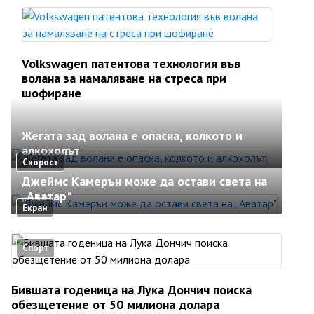
Volkswagen патентова технология във
волана за намаляване на стреса при
шофиране
Жегата зад волана е опасна, колкото и
алкохолът
Скорост
Джеймс Камерън може да остави света на
„Аватар"
Екран
Спорт
Бившата годеница на Лука Дончич поиска
обезщетение от 50 милиона долара