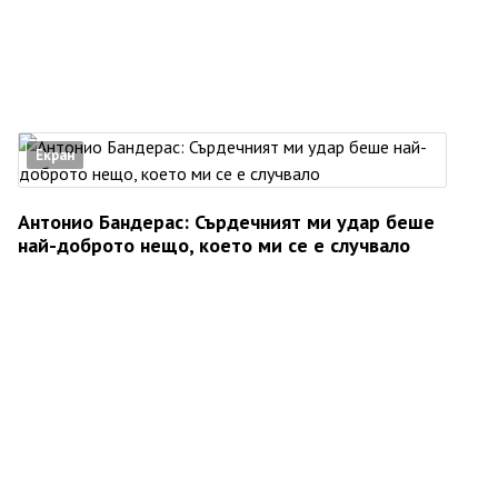
Екран
Антонио Бандерас: Сърдечният ми удар беше
най-доброто нещо, което ми се е случвало