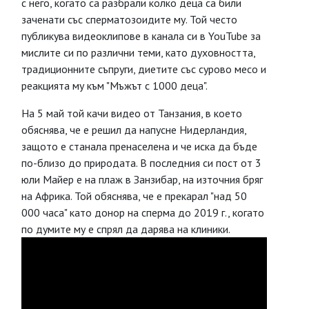
с него, когато са разбрали колко деца са били
заченати със сперматозоидите му. Той често
публикува видеоклипове в канала си в YouTube за
мислите си по различни теми, като духовността,
традиционните съпруги, диетите със сурово месо и
реакцията му към "Мъжът с 1000 деца".
На 5 май той качи видео от Танзания, в което
обяснява, че е решил да напусне Нидерландия,
защото е станала пренаселена и че иска да бъде
по-близо до природата. В последния си пост от 3
юли Майер е на плаж в Занзибар, на източния бряг
на Африка. Той обяснява, че е прекарал "над 50
000 часа" като донор на сперма до 2019 г., когато
по думите му е спрял да дарява на клиники.