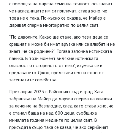
с помощта на дарена семенна течност, осъзнават
че наследниците им си приличат, става ясно, че
това не е така. По-късно се оказва, че Майер е
дарявал сперма многократно по целия свят.
"По дяволите. Какво ще стане, ако тези деца се
срещнат и може би имат връзка или се влюбят и не
знаят, че са роднини?". Тогава започна истинската
паника. В този момент видяхме истинската
опасност от стореното от него", изумява се в
предаването Джон, представител на едно от
засегнатите семейства.
През април 2023 г. Районният съд в град Хага
забранява на Майер да дарява сперма на клиники
за лечение на безплодие, след като става ясно, че
е станал баща на над 600 деца, съобщиха
миналата година медиите по целия свят. В
присъдата също така се казва, че ако серийният