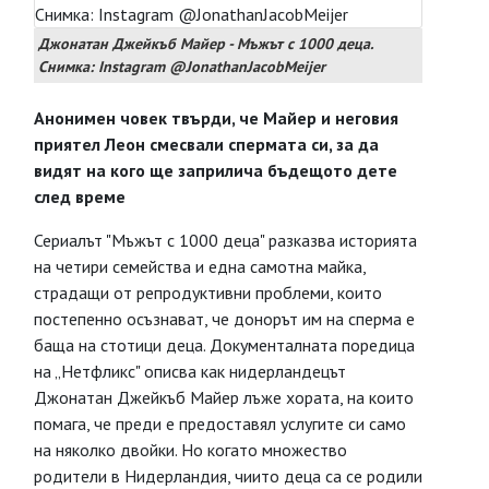
Джонатан Джейкъб Майер - Мъжът с 1000 деца.
Снимка: Instagram @JonathanJacobMeijer
Анонимен човек твърди, че Майер и неговия
приятел Леон смесвали спермата си, за да
видят на кого ще заприлича бъдещото дете
след време
Сериалът "Мъжът с 1000 деца" разказва историята
на четири семейства и една самотна майка,
страдащи от репродуктивни проблеми, които
постепенно осъзнават, че донорът им на сперма е
баща на стотици деца. Документалната поредица
на „Нетфликс" описва как нидерландецът
Джонатан Джейкъб Майер лъже хората, на които
помага, че преди е предоставял услугите си само
на няколко двойки. Но когато множество
родители в Нидерландия, чиито деца са се родили