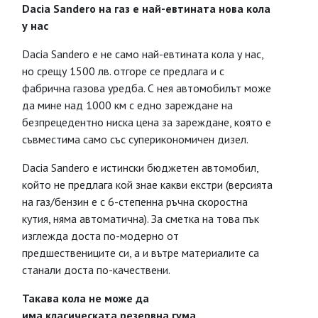
Dacia Sandero на газ е най-евтината нова кола
у нас
Dacia Sandero е не само най-евтината кола у нас,
но срещу 1500 лв. отгоре се предлага и с
фабрична газова уредба. С нея автомобилът може
да мине над 1000 км с едно зареждане на
безпрецедентно ниска цена за зареждане, която е
съвместима само със суперикономичен дизел.
Dacia Sandero е истински бюджетен автомобил,
който не предлага кой знае какви екстри (версията
на газ/бензин е с 6-степенна ръчна скоростна
кутия, няма автоматична). За сметка на това пък
изглежда доста по-модерно от
предшествениците си, а и вътре материалите са
станали доста по-качествени.
Такава кола не може да
има класическата резервна гума,