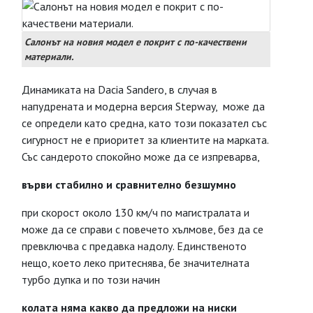
Салонът на новия модел е покрит с по-качествени
материали.
Динамиката на Dacia Sandero, в случая в
напудрената и модерна версия Stepway, може да
се определи като средна, като този показател със
сигурност не е приоритет за клиентите на марката.
Със сандерото спокойно може да се изпреварва,
върви стабилно и сравнително безшумно
при скорост около 130 км/ч по магистралата и
може да се справи с повечето хълмове, без да се
превключва с предавка надолу. Единственото
нещо, което леко притеснява, бе значителната
турбо дупка и по този начин
колата няма какво да предложи на ниски