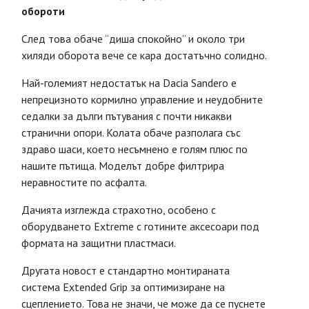
обороти
След това обаче “диша спокойно” и около три
хиляди оборота вече се кара достатъчно солидно.
Най-големият недостатък на Dacia Sandero е
непрецизното кормилно управление и неудобните
седалки за дълги пътувания с почти никакви
странични опори. Колата обаче разполага със
здраво шаси, което несъмнено е голям плюс по
нашите пътища. Моделът добре филтрира
неравностите по асфалта.
Дачията изглежда страхотно, особено с
оборудването Extreme с готините аксесоари под
формата на защитни пластмаси.
Другата новост е стандартно монтираната
система Extended Grip за оптимизиране на
сцеплението. Това не значи, че може да се пуснете