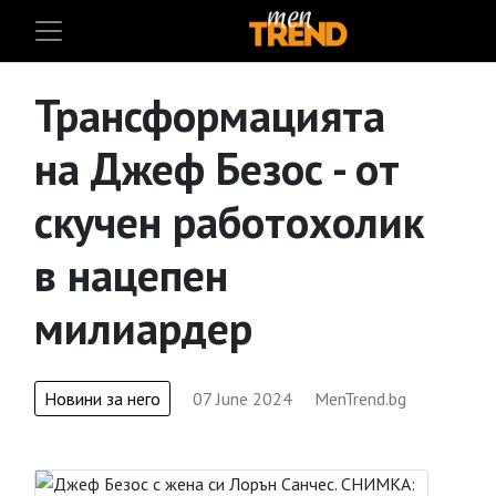
Трансформацията
на Джеф Безос - от
скучен работохолик
в нацепен
милиардер
Новини за него
07 June 2024
MenTrend.bg