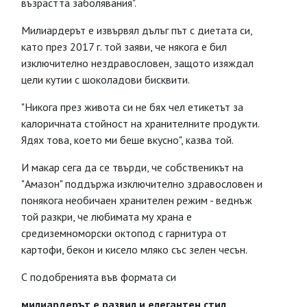
възрастта заболявания".
Милиардерът е извървял дълъг път с диетата си,
като през 2017 г. той заяви, че някога е бил
изключително нездравословен, защото изяждал
цели кутии с шоколадови бисквити.
"Никога през живота си не бях чел етикетът за
калоричната стойност на хранителните продукти.
Ядях това, което ми беше вкусно", казва той.
И макар сега да се твърди, че собственикът на
"Амазон" поддържа изключително здравословен и
понякога необичаен хранителен режим - веднъж
той разкри, че любимата му храна е
средиземноморски октопод с гарнитура от
картофи, бекон и кисело мляко със зелен чесън.
С подобренията във формата си
милиардерът е развил и елегантен стил.