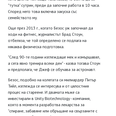
"тутка" сутрин, преди да започне работа в 10 часа.
Според него това включва закуска със
семейството му.
Още през 2013 г., когато Безос уж започнал да
ходи на фитнес, журналистът Брад Стоун,
отбеляза, че той определено се подлага на
някаква физическа подготовка.
"След 90-те години изглеждаше мек и измършавял,
а сега явно тренира всеки ден" - казва тогава Стоун
и предполага, че Джеф се обучава за астронавт.
Безос, подобно на колегата си милиардер Питър
Тийл, изглежда се интересува и от цялостния
процес на стареене. И двамата мъже са
инвестирали в Unity Biotechnology - компания,
която в момента разработва лекарства за
"спиране, забавяне или обръщане на свързаните с