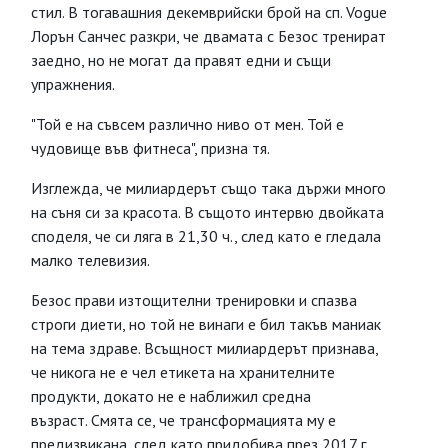
стил. В тогавашния декемврийски брой на сп. Vogue
Лорън Санчес разкри, че двамата с Безос тренират
заедно, но не могат да правят едни и същи
упражнения.
"Той е на съвсем различно ниво от мен. Той е
чудовище във фитнеса", призна тя.
Изглежда, че милиардерът също така държи много
на съня си за красота. В същото интервю двойката
споделя, че си ляга в 21,30 ч., след като е гледала
малко телевизия.
Безос прави изтощителни тренировки и спазва
строги диети, но той не винаги е бил такъв маниак
на тема здраве. Всъщност милиардерът признава,
че никога не е чел етикета на хранителните
продукти, докато не е наближил средна
възраст. Смята се, че трансформацията му е
предизвикана, след като придобива през 2017 г.