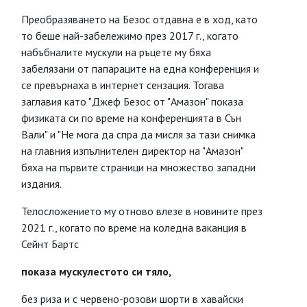
Преобразяването на Безос отдавна е в ход, като
то беше най-забележимо през 2017 г., когато
набъбналите мускули на ръцете му бяха
забелязани от папараците на една конференция и
се превърнаха в интернет сензация. Тогава
заглавия като "Джеф Безос от "Амазон" показа
физиката си по време на конференцията в Сън
Вали" и "Не мога да спра да мисля за тази снимка
на главния изпълнителен директор на "Амазон"
бяха на първите страници на множество западни
издания.
Телосложението му отново влезе в новините през
2021 г., когато по време на коледна ваканция в
Сейнт Бартс
показа мускулестото си тяло,
без риза и с червено-розови шорти в хавайски