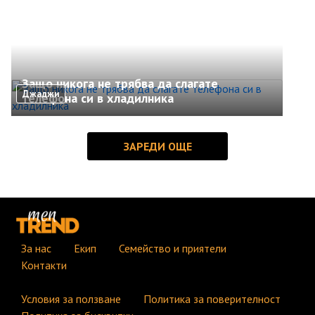
Защо никога не трябва да слагате
Джаджи
телефона си в хладилника
За нас
Екип
Семейство и приятели
Контакти
Условия за ползване
Политика за поверителност