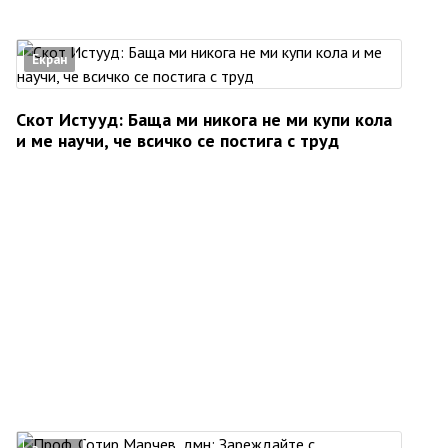
Екран
Скот Истууд: Баща ми никога не ми купи кола
и ме научи, че всичко се постига с труд