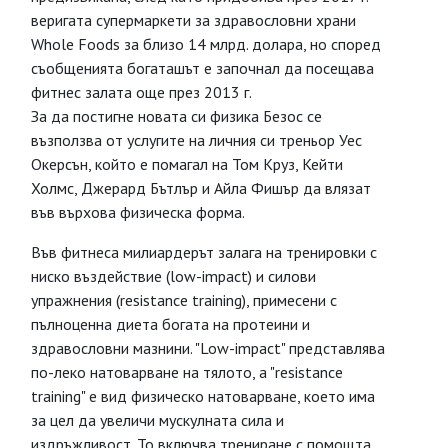
веригата супермаркети за здравословни храни
Whole Foods за близо 14 млрд. долара, но според
съобщенията богаташът е започнал да посещава
фитнес залата още през 2013 г.
За да постигне новата си физика Безос се
възползва от услугите на личния си треньор Уес
Окерсън, който е помагал на Том Круз, Кейти
Холмс, Джерард Бътлър и Айла Фишър да влязат
във върхова физическа форма.
Във фитнеса милиардерът залага на тренировки с
ниско въздействие (low-impact) и силови
упражнения (resistance training), примесени с
пълноценна диета богата на протеини и
здравословни мазнини. "Low-impact" представлява
по-леко натоварване на тялото, а "resistance
training" е вид физическо натоварване, което има
за цел да увеличи мускулната сила и
издръжливост. То включва трениране с помощта