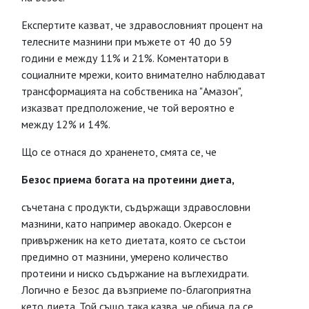
Експертите казват, че здравословният процент на
телесните мазнини при мъжете от 40 до 59
години е между 11% и 21%. Коментатори в
социалните мрежи, които внимателно наблюдават
трансформацията на собственика на "Амазон",
изказват предположение, че той вероятно е
между 12% и 14%.
Що се отнася до храненето, смята се, че
Безос приема богата на протеини диета,
съчетана с продукти, съдържащи здравословни
мазнини, като например авокадо. Окерсон е
привърженик на кето диетата, която се състои
предимно от мазнини, умерено количество
протеини и ниско съдържание на въглехидрати.
Логично е Безос да възприеме по-благоприятна
кето диета. Той също така казва, че обича да се