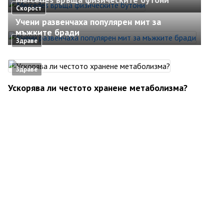
Скорост
Учени развенчаха популярен мит за
мъжките бради
Здраве
Здраве
Ускорява ли честото хранене метаболизма?