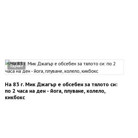
Здраве
На 83 г. Мик Джагър е обсебен за тялото си:
по 2 часа на ден - йога, плуване, колело,
кикбокс