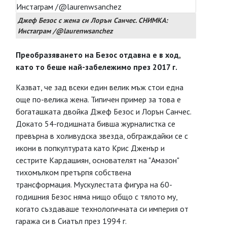
Джеф Безос с жена си Лорън Санчес. СНИМКА:
Инстаграм /@laurenwsanchez
Преобразяването на Безос отдавна е в ход,
като то беше най-забележимо през 2017 г.
Казват, че зад всеки един велик мъж стои една
още по-велика жена. Типичен пример за това е
богаташката двойка Джеф Безос и Лорън Санчес.
Докато 54-годишната бивша журналистка се
превърна в холивудска звезда, обграждайки се с
икони в попкултурата като Крис Дженър и
сестрите Кардашиян, основателят на "Амазон"
тихомълком претърпя собствена
трансформация. Мускулестата фигура на 60-
годишния Безос няма нищо общо с тялото му,
когато създаваше технологичната си империя от
гаража си в Сиатъл през 1994 г.