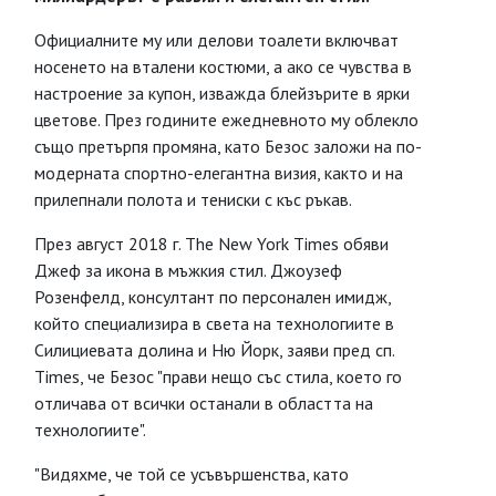
Официалните му или делови тоалети включват
носенето на вталени костюми, а ако се чувства в
настроение за купон, изважда блейзърите в ярки
цветове. През годините ежедневното му облекло
също претърпя промяна, като Безос заложи на по-
модерната спортно-елегантна визия, както и на
прилепнали полота и тениски с къс ръкав.
През август 2018 г. The New York Times обяви
Джеф за икона в мъжкия стил. Джоузеф
Розенфелд, консултант по персонален имидж,
който специализира в света на технологиите в
Силициевата долина и Ню Йорк, заяви пред сп.
Times, че Безос "прави нещо със стила, което го
отличава от всички останали в областта на
технологиите".
"Видяхме, че той се усъвършенства, като