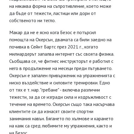
на някаква форма на съпротивление, което може
да бъде от тежести, ластици или дори от
собственото ни тегло.
Макар да не е ясно кога Безос е потърсил
помощта на Окерсън, двамата са били заедно на
почивка в Сейнт Бартс през 2021 г., когато
милиардерът запалва интернет със своята физика.
Съобщава се, че фитнес инструкторът е работил с
него в продължение на месеци преди пътуването.
Окерсън е запален привърженик на упражненията с
ниско въздействие и силовите тренировки. Едно
от тях е т. нар. "гребане" - включва различни
тежести, за да се изгради сила и издръжливост с
течение на времето. Окерсън също така насърчава
клиентите си да изнасят своите спортни
занимания навън. Бягането по хълмове и карането
на каяк са сред любимите му упражнения, както и
на Безос.