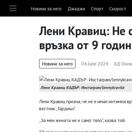
Новини за него
Джаджи
Спорт
Скорост
Лени Кравиц: Не 
връзка от 9 годи
Новини за него
04 June 2024
БД Онла
Лени Кравиц КАДЪР: Инстаграм/lennykravitz
Лени Кравиц призна, че не е имал интимна в
вестник „Гардиън".
„За мен жената не е само тяло", казва той.