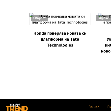
Скорост
Здраве
Honda поверява новата си
платформа на Tata
Уи
Technologies
ки
ново
За нас
Е