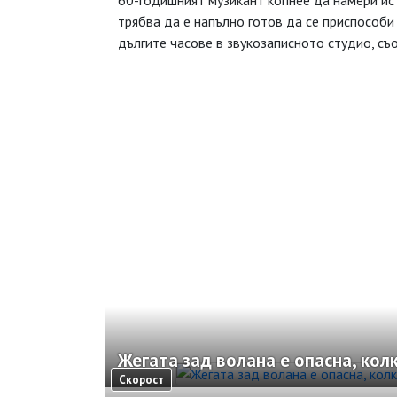
60-годишният музикант копнее да намери ист
трябва да е напълно готов да се приспособи 
дългите часове в звукозаписното студио, съ
Жегата зад волана е опасна, кол
Скорост