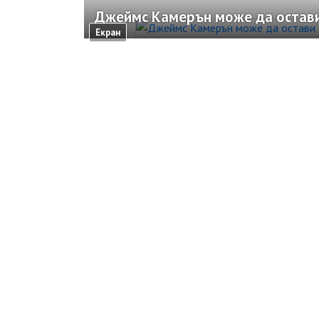
Джеймс Камерън може да остави
Екран