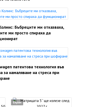
Колинс: Бъбреците ми отказваха,
ите ми просто спираха да
ционират
swagen патентова технология във
а за намаляване на стреса при
ране
Екран