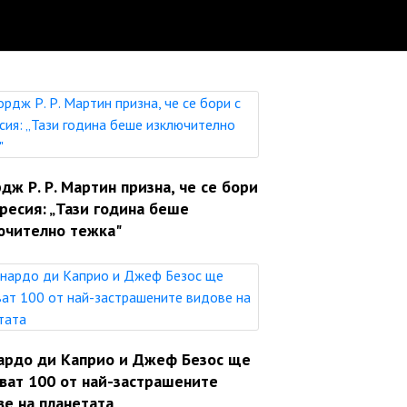
ж Р. Р. Мартин призна, че се бори
ресия: „Тази година беше
ючително тежка"
ардо ди Каприо и Джеф Безос ще
яват 100 от най-застрашените
ве на планетата