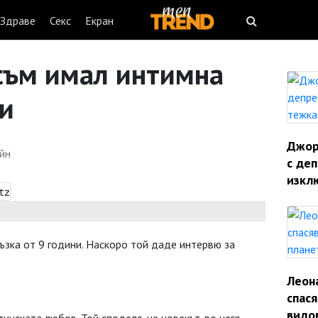
Здраве
Секс
Екран
съм имал интимна
ни
Джорд
йн
с деп
изкл
ръзка от 9 години. Наскоро той даде интервю за
Леон
спас
видо