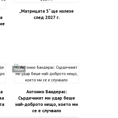
„Матрицата 5“ ще излезе
а
след 2027 г.
ие
Екран
да
Антонио Бандерас:
за
Сърдечният ми удар беше
та
най-доброто нещо, което ми
се е случвало