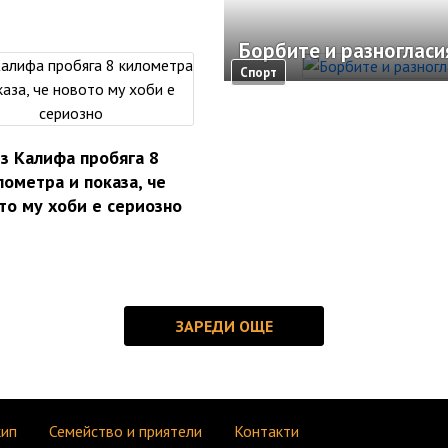
Борбите и разноглас
Спорт
з Калифа пробяга 8
лометра и показа, че
то му хоби е сериозно
кип
Семейство и приятели
Контакти