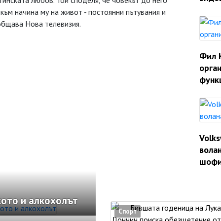
инската любов. Той споделя, че човекът до него
към начина му на живот - постоянни пътувания и
общава Нова телевизия.
Фил 
орган
функ
Volk
волан
шофи
кото и алкохолът
Спорт