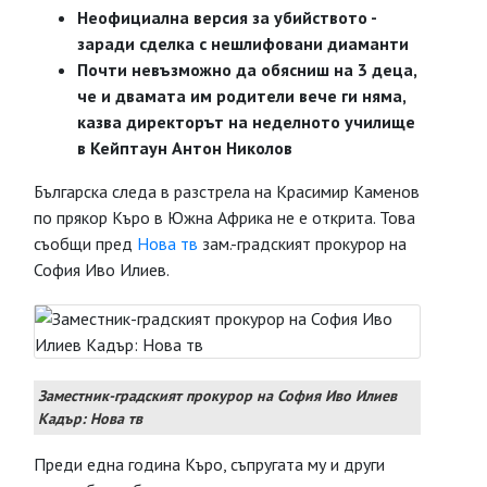
Неофициална версия за убийството -
заради сделка с нешлифовани диаманти
Почти невъзможно да обясниш на 3 деца,
че и двамата им родители вече ги няма,
казва директорът на неделното училище
в Кейптаун Антон Николов
Българска следа в разстрела на Красимир Каменов
по прякор Къро в Южна Африка не е открита. Това
съобщи пред
Нова тв
зам.-градският прокурор на
София Иво Илиев.
Заместник-градският прокурор на София Иво Илиев
Кадър: Нова тв
Преди една година Къро, съпругата му и други