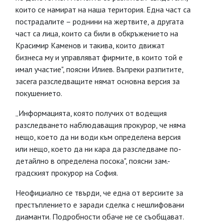
които се намират на наша територия. Една част са
пострадалите – роднини на жертвите, а другата
част са лица, които са били в обкръжението на
Красимир Каменов и такива, които движат
бизнеса му и управляват фирмите, в които той е
имал участие", поясни Илиев. Въпреки разпитите,
засега разследващите нямат основна версия за
покушението.
„Информацията, която получих от водещия
разследването наблюдаващия прокурор, че няма
нещо, което да ни води към определена версия
или нещо, което да ни кара да разследваме по-
детайлно в определена посока", поясни зам.-
градският прокурор на София.
Неофициално се твърди, че една от версиите за
престъплението е заради сделка с нешлифовани
диаманти. Подробности обаче не се съобщават.