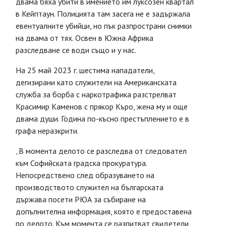
двама бяха убити в имението им луксозен квартал
в Кейптаун. Полицията там засега не е задържала
евентуалните убийци, но пък разпространи снимки
на двама от тях. Освен в Южна Африка
разследване се води също и у нас.
На 25 май 2023 г. шестима нападатели,
дегизирани като служители на Американската
служба за борба с наркотрафика разстрелват
Красимир Каменов с прякор Къро, жена му и още
двама души. Година по-късно престъплението е в
графа неразкрити.
„В момента делото се разследва от следовател
към Софийската градска прокуратура.
Непосредствено след образуването на
производството служител на българската
държава посети РЮА за събиране на
допълнителна информация, която е предоставена
по делото. Към момента се разпитват свидетели,