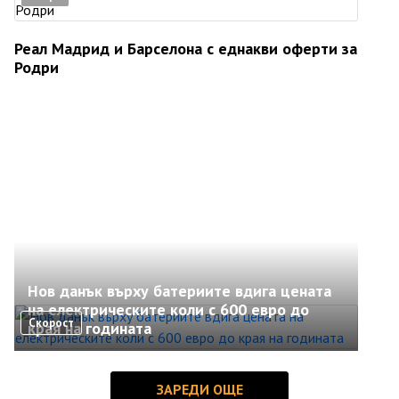
Реал Мадрид и Барселона с еднакви оферти за
Родри
Нов данък върху батериите вдига цената
на електрическите коли с 600 евро до
Скорост
края на годината