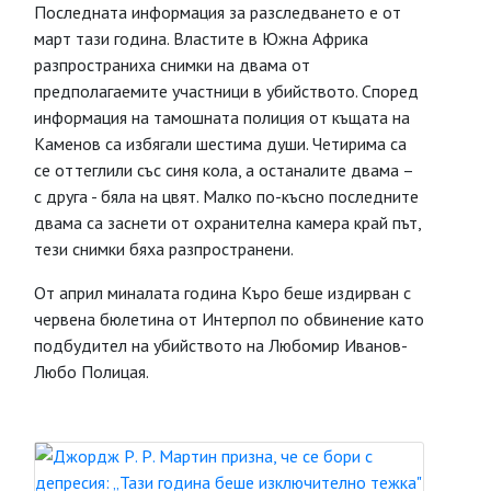
Последната информация за разследването е от
март тази година. Властите в Южна Африка
разпространиха снимки на двама от
предполагаемите участници в убийството. Според
информация на тамошната полиция от къщата на
Каменов са избягали шестима души. Четирима са
се оттеглили със синя кола, а останалите двама –
с друга - бяла на цвят. Малко по-късно последните
двама са заснети от охранителна камера край път,
тези снимки бяха разпространени.
От април миналата година Къро беше издирван с
червена бюлетина от Интерпол по обвинение като
подбудител на убийството на Любомир Иванов-
Любо Полицая.