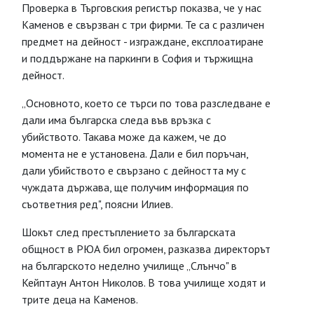
Проверка в Търговския регистър показва, че у нас
Каменов е свързван с три фирми. Те са с различен
предмет на дейност - изграждане, експлоатиране
и поддържане на паркинги в София и тържищна
дейност.
„Основното, което се търси по това разследване е
дали има българска следа във връзка с
убийството. Такава може да кажем, че до
момента не е установена. Дали е бил поръчан,
дали убийството е свързано с дейността му с
чуждата държава, ще получим информация по
съответния ред", поясни Илиев.
Шокът след престъплението за българската
общност в РЮА бил огромен, разказва директорът
на българското неделно училище „Слънчо" в
Кейптаун Антон Николов. В това училище ходят и
трите деца на Каменов.