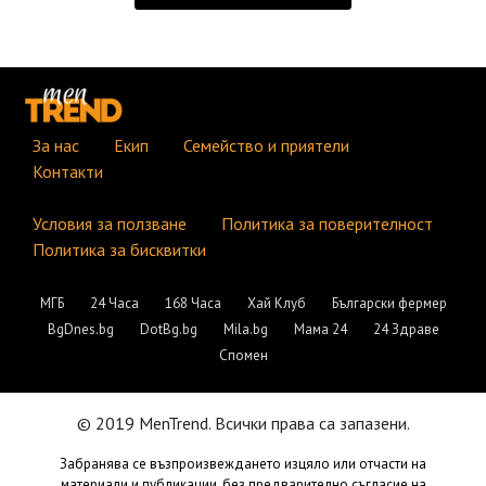
За нас
Екип
Семейство и приятели
Контакти
Условия за ползване
Политика за поверителност
Политика за бисквитки
МГБ
24 Часа
168 Часа
Хай Клуб
Български фермер
BgDnes.bg
DotBg.bg
Mila.bg
Мама 24
24 Здраве
Спомен
© 2019 MenTrend. Всички права са запазени.
Забранява се възпроизвеждането изцяло или отчасти на
материали и публикации, без предварително съгласие на