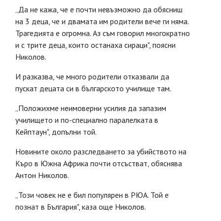
„Да не кажа, че е почти невъзможно да обясниш
на 3 деца, че и двамата им родители вече ги няма.
Трагедията е огромна. Аз съм говорил многократно
и с трите деца, които останаха сираци", поясни
Николов.
И разказва, че много родители отказвали да
пускат децата си в българското училище там.
„Положихме неимоверни усилия да запазим
училището и по-специално паралелката в
Кейптаун", допълни той.
Новините около разследването за убийството на
Къро в Южна Африка почти отсъстват, обяснява
Антон Николов.
„Този човек не е бил популярен в РЮА. Той е
познат в България", каза още Николов.