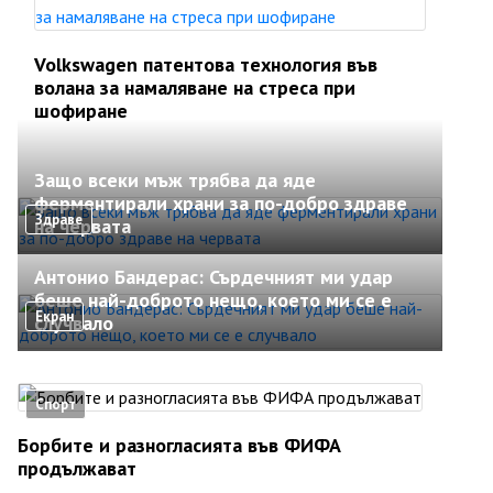
Volkswagen патентова технология във
волана за намаляване на стреса при
шофиране
Защо всеки мъж трябва да яде
ферментирали храни за по-добро здраве
Здраве
на червата
Антонио Бандерас: Сърдечният ми удар
беше най-доброто нещо, което ми се е
Екран
случвало
Спорт
Борбите и разногласията във ФИФА
продължават